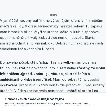
Reklama
V jarní části sezony patřil k nejvýraznějším ofenzivním hráčům
maďarské ligy. V dresu Nyíregyházy nasázel během 15 zápasů
osm branek a přidal čtyři asistence. Ačkoliv klub disponoval
opcí, finančně si trvalý zisk střelce nemohl dovolit. Slavia
následně odmítla i první nabídku Debrecínu, nakonec ale našla
společnou řeč s vedením Újpesti.
Do nového působiště přichází Tijani s velkými ambicemi a
touhou navázat na povedené jaro.
"Jsem velmi šťastný, že mohu
být hráčem Újpesti. Znám ligu, vím, do jak tradičního a
ambiciózního klubu jsem přišel.
Mám od sebe i týmu vysoká
očekávání, proto budu každý den tvrdě pracovat," uvedl urostlý
útočník. V Edenu se natrvalo neprosadil, zahrál si proto i na
hostováních v anglickém Plymouthu a Sigmě Olomouc.
Ochrana vašich osobních údajů nás zajímá
My a naši
999
partneři ukládáme osobní údaje, jako jsou údaje o prohlížení nebo
Nový zaměstnavatel si od akvizice slibuje výrazné oživení