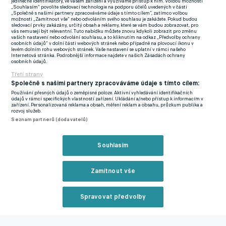
jedinečné identifikátory, ve vašem zařízení a využíváme přístup k nim. Volbou možnosti
„Souhlasím“ povolíte sledovací technologie na podporu účelů uvedených v části
ofenzivy.
"Je to kvalitní hráč, který představuje skutečnou
„Společně s našimi partnery zpracováváme údaje s tímto cílem“, zatímco volbou
možnosti „Zamítnout vše“ nebo odvoláním svého souhlasu je zakážete. Pokud budou
posilu do útoku. Jeho rychlost, fyzická kondice a intenzita hry
sledovací prvky zakázány, určitý obsah a reklamy, které se vám budou zobrazovat, pro
vás nemusejí být relevantní. Tuto nabídku můžete znovu kdykoli zobrazit pro změnu
zásadně přispějí k tomu, že naše hra bude v příští sezoně
vašich nastavení nebo odvolání souhlasu, a to kliknutím na odkaz „Předvolby ochrany
osobních údajů“ v dolní části webových stránek nebo případně na plovoucí ikonu v
rychlejší a agilnější,"
pochvaloval si sportovní ředitel klubu Pál
levém dolním rohu webových stránek. Vaše nastavení se uplatní v rámci našeho
Internetová stránka. Podrobnější informace najdete v našich Zásadách ochrany
Dárdai očekávaný herní přínos 191 centimetrů vysokého
osobních údajů.
forvarda.
Třetí strany
Společně s našimi partnery zpracováváme údaje s tímto cílem:
Třetí země za tři roky? Krejčí láká další zájemce, mohl by se
Používání přesných údajů o zeměpisné poloze. Aktivní vyhledávání identifikačních
údajů v rámci specifických vlastností zařízení. Ukládání a/nebo přístup k informacím v
přesunout do Turecka
zařízení. Personalizovaná reklama a obsah, měření reklam a obsahu, průzkum publika a
rozvoj služeb.
Seznam partnerů (dodavatelů)
Zmínky
Chance Liga
Muhamed Tijani
Slavia
Souhlasím
Praha
Újpest
Nyiregyhaza
Sigma Olomouc
Plymouth
Zamítnout vše
Související články
Spravovat předvolby
Reklama