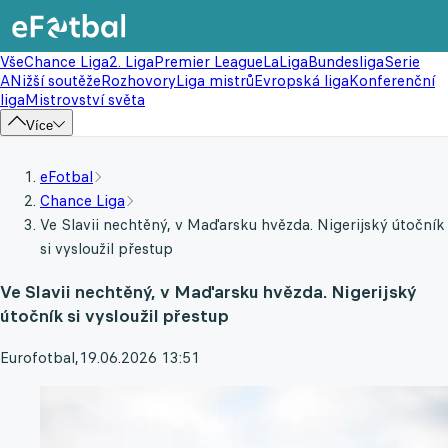
Vše
Chance Liga
2. Liga
Premier League
LaLiga
Bundesliga
Serie
A
Nižší soutěže
Rozhovory
Liga mistrů
Evropská liga
Konferenční
liga
Mistrovství světa
Více
eFotbal
Chance Liga
Ve Slavii nechtěný, v Maďarsku hvězda. Nigerijský útočník
si vysloužil přestup
Ve Slavii nechtěný, v Maďarsku hvězda. Nigerijský
útočník si vysloužil přestup
Eurofotbal
,
19.06.2026 13:51