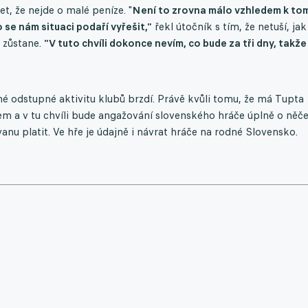
t, že nejde o malé peníze. "
Není to zrovna málo vzhledem k to
o se nám situaci podaří vyřešit,"
řekl útočník s tím, že netuší, jak
 zůstane.
"V tuto chvíli dokonce nevím, co bude za tři dny, takže
né odstupné aktivitu klubů brzdí. Právě kvůli tomu, že má Tupta
em a v tu chvíli bude angažování slovenského hráče úplně o ně
nu platit. Ve hře je údajně i návrat hráče na rodné Slovensko.