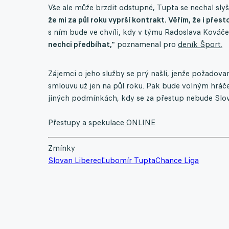
Vše ale může brzdit odstupné, Tupta se nechal slyše
že mi za půl roku vyprší kontrakt. Věřím, že i přest
s ním bude ve chvíli, kdy v týmu Radoslava Kováče
nechci předbíhat,"
poznamenal pro
deník Šport.
Zájemci o jeho služby se prý našli, jenže požadova
smlouvu už jen na půl roku. Pak bude volným hráč
jiných podmínkách, kdy se za přestup nebude Slova
Přestupy a spekulace ONLINE
Zmínky
Slovan Liberec
Ľubomír Tupta
Chance Liga