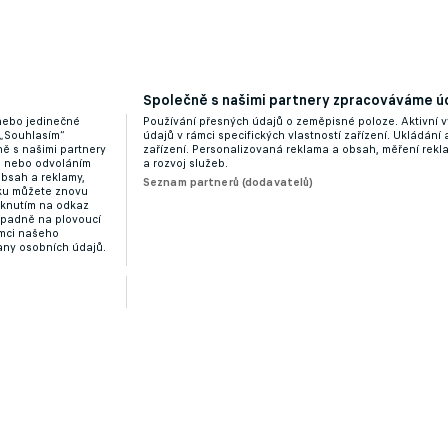
 Nabízí dvojnásobný plat i soukromý tryskáč
Společně s našimi partnery zpracováváme úd
 nebo jedinečné
Používání přesných údajů o zeměpisné poloze. Aktivní v
 „Souhlasím“
údajů v rámci specifických vlastností zařízení. Ukládání 
ě s našimi partnery
zařízení. Personalizovaná reklama a obsah, měření rek
“ nebo odvoláním
a rozvoj služeb.
obsah a reklamy,
Seznam partnerů (dodavatelů)
dku můžete znovu
liknutím na odkaz
ípadně na plovoucí
ámci našeho
any osobních údajů.
 Górniku opět střelecky úřadoval Vydra
Zobrazit více