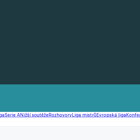
ga
Serie A
Nižší soutěže
Rozhovory
Liga mistrů
Evropská liga
Konfer