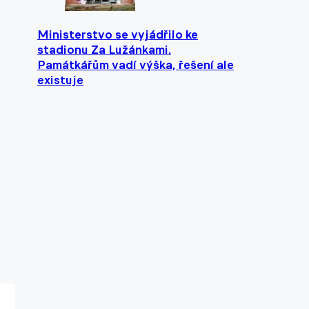
Ministerstvo se vyjádřilo ke
stadionu Za Lužánkami.
Památkářům vadí výška, řešení ale
existuje