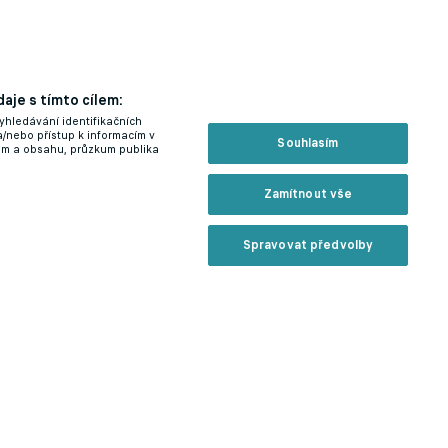
aje s tímto cílem:
yhledávání identifikačních
a/nebo přístup k informacím v
Souhlasím
lam a obsahu, průzkum publika
Zamítnout vše
Spravovat předvolby