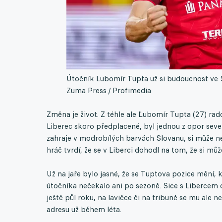
Útočník Lubomír Tupta už si budoucnost ve 
Zuma Press / Profimedia
Změna je život. Z téhle ale Ľubomír Tupta (27) ra
Liberec skoro předplacené, byl jednou z opor sever
zahraje v modrobílých barvách Slovanu, si může ne
hráč tvrdí, že se v Liberci dohodl na tom, že si mů
Už na jaře bylo jasné, že se Tuptova pozice mění,
útočníka nečekalo ani po sezoně. Sice s Libercem 
ještě půl roku, na lavičce či na tribuně se mu ale
adresu už během léta.