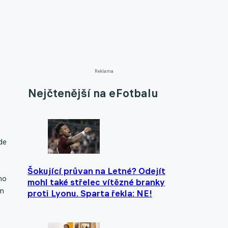
Reklama
Nejčtenější na eFotbalu
de
Šokující průvan na Letné? Odejít
ho
mohl také střelec vítězné branky
em
proti Lyonu. Sparta řekla: NE!