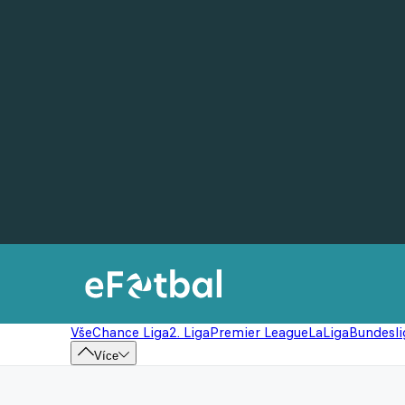
Vše
Chance Liga
2. Liga
Premier League
LaLiga
Bundesli
Více