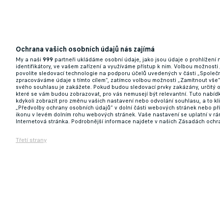
Mourinhovo Fenerbahce láká další hvězdu.
Ochrana vašich osobních údajů nás zajímá
My a naši
999
partneři ukládáme osobní údaje, jako jsou údaje o prohlížení
identifikátory, ve vašem zařízení a využíváme přístup k nim. Volbou možnosti
08.07.2025 19:59
povolíte sledovací technologie na podporu účelů uvedených v části „Společn
zpracováváme údaje s tímto cílem“, zatímco volbou možnosti „Zamítnout vše
svého souhlasu je zakážete. Pokud budou sledovací prvky zakázány, určitý 
které se vám budou zobrazovat, pro vás nemusejí být relevantní. Tuto nabí
kdykoli zobrazit pro změnu vašich nastavení nebo odvolání souhlasu, a to k
„Předvolby ochrany osobních údajů“ v dolní části webových stránek nebo př
ikonu v levém dolním rohu webových stránek. Vaše nastavení se uplatní v r
Internetová stránka. Podrobnější informace najdete v našich Zásadách ochr
Třetí strany
Plzeň slaví v přípravě šestou výhru. Proti
08.07.2025 17:57