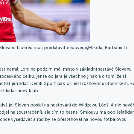
Slovanu Liberec moc představit nedovede,
Mikolaj Barbanell /
dost nemá. Loni na podzim měl místo v základní sestavě Slovanu
očeského celku, jenže od jara je všechno jinak a o tom, že si
chat jen zdát. Deník Šport pak přinesl rozhovor s útočníkem, k
že hledat nový klub.
 když jej Slovan poslal na hostování do Widzewu Lódž. A nic nové
odjel na soustředěníí, ale tím to hasne. Smlouvu má pod Ještěd
 nechce vysedávat a rád by se přestěhoval na novou fotbalovou