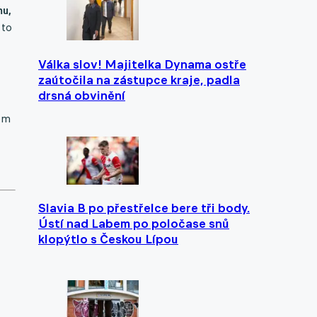
mu,
 to
Válka slov! Majitelka Dynama ostře
zaútočila na zástupce kraje, padla
drsná obvinění
čem
Slavia B po přestřelce bere tři body.
Ústí nad Labem po poločase snů
klopýtlo s Českou Lípou