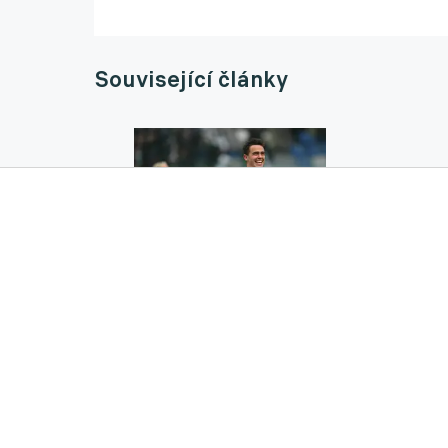
Související články
Přestupy ONLINE: Chelsea získá talentovan
14.11.2025 20:05