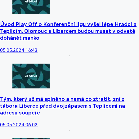
Úvod Play Off o Konferenční ligu vyšel lépe Hradci a
Teplicím. Olomouc s Libercem budou muset v odvetě
dohánět manko
05.05.2024 16:43
Tým, který už má splněno a nemá co ztratit, zní z
tábora Liberce před dvojzápasem s Teplicemi na
adresu soupeře
05.05.2024 06:02