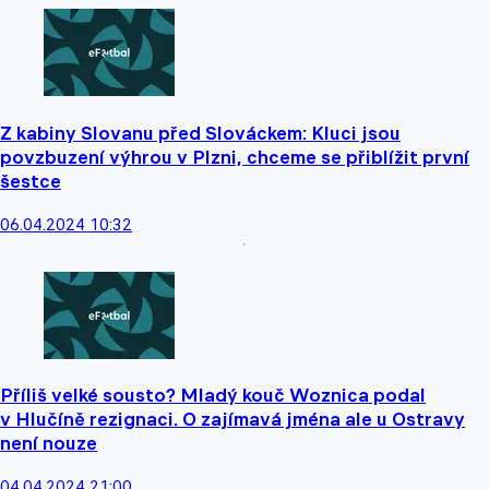
Z kabiny Slovanu před Slováckem: Kluci jsou
povzbuzení výhrou v Plzni, chceme se přiblížit první
šestce
06.04.2024 10:32
Příliš velké sousto? Mladý kouč Woznica podal
v Hlučíně rezignaci. O zajímavá jména ale u Ostravy
není nouze
04.04.2024 21:00