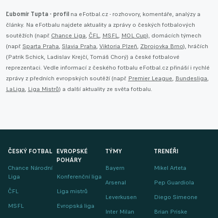
Ľubomír Tupta - profil
na eFotbal.cz - rozhovory, komentáře, analýzy a
články. Na eFotbalu najdete aktuality a zprávy o českých fotbalových
soutěžích (např.
Chance Liga
,
ČFL
,
MSFL
,
MOL Cup
), domácích týmech
(např.
Sparta Praha
,
Slavia Praha
,
Viktoria Plzeň
,
Zbrojovka Brno
), hráčích
(Patrik Schick, Ladislav Krejčí, Tomáš Chorý) a české fotbalové
reprezentaci. Vedle informací z českého fotbalu eFotbal.cz přináší i rychlé
zprávy z předních evropských soutěží (např.
Premier League
,
Bundesliga
,
LaLiga
,
Liga Mistrů
) a další aktuality ze světa fotbalu.
ČESKÝ FOTBAL
EVROPSKÉ
TÝMY
TRENÉŘI
POHÁRY
Chance Národní
Bayern
Mikel Arteta
Liga
Konferenční liga
Arsenal
Pep Guardiola
ČFL
Liga mistrů
Leverkusen
Diego Simeone
MSFL
Evropská liga
Inter Milan
Brian Priske