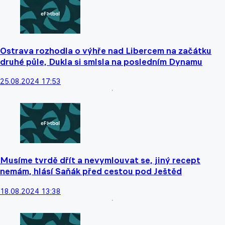
Ostrava rozhodla o výhře nad Libercem na začátku
druhé půle, Dukla si smlsla na posledním Dynamu
25.08.2024 17:53
Musíme tvrdě dřít a nevymlouvat se, jiný recept
nemám, hlásí Saňák před cestou pod Ještěd
18.08.2024 13:38