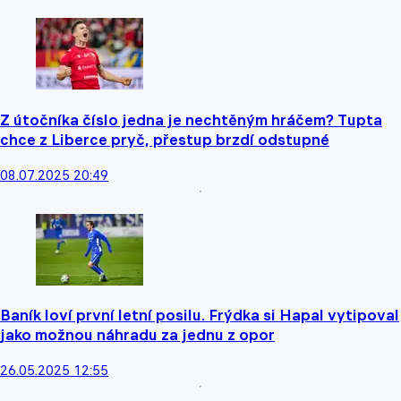
Z útočníka číslo jedna je nechtěným hráčem? Tupta
chce z Liberce pryč, přestup brzdí odstupné
08.07.2025 20:49
Baník loví první letní posilu. Frýdka si Hapal vytipoval
jako možnou náhradu za jednu z opor
26.05.2025 12:55