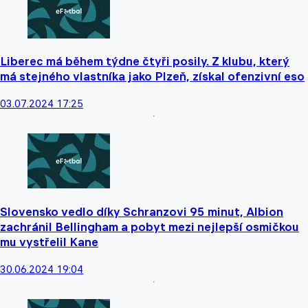
Liberec má během týdne čtyři posily. Z klubu, který
má stejného vlastníka jako Plzeň, získal ofenzivní eso
03.07.2024 17:25
Slovensko vedlo díky Schranzovi 95 minut, Albion
zachránil Bellingham a pobyt mezi nejlepší osmičkou
mu vystřelil Kane
30.06.2024 19:04