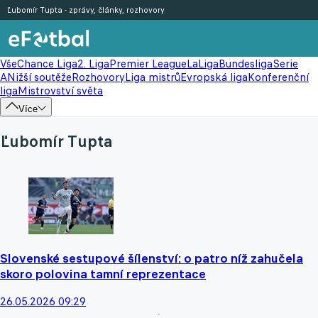
Ľubomír Tupta - zprávy, články, rozhovory
Vše
Chance Liga
2. Liga
Premier League
LaLiga
Bundesliga
Serie
A
Nižší soutěže
Rozhovory
Liga mistrů
Evropská liga
Konferenční
liga
Mistrovství světa
Více
Ľubomír Tupta
Slovenské sestupové šílenství: o patro níž zahučela
skoro polovina tamní reprezentace
26.05.2026 09:29