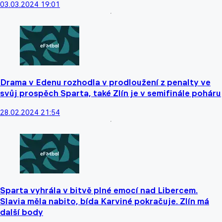
03.03.2024 19:01
Drama v Edenu rozhodla v prodloužení z penalty ve
svůj prospěch Sparta, také Zlín je v semifinále poháru
28.02.2024 21:54
Sparta vyhrála v bitvě plné emocí nad Libercem.
Slavia měla nabito, bída Karviné pokračuje. Zlín má
další body