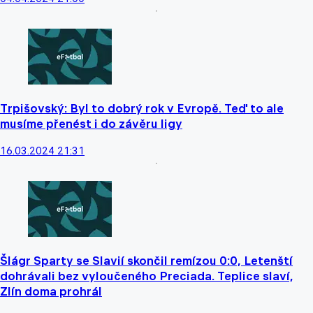
Trpišovský: Byl to dobrý rok v Evropě. Teď to ale
musíme přenést i do závěru ligy
16.03.2024 21:31
Šlágr Sparty se Slavií skončil remízou 0:0, Letenští
dohrávali bez vyloučeného Preciada. Teplice slaví,
Zlín doma prohrál