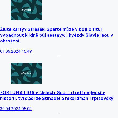
Žluté karty? Strašák. Spartě může v boji o titul
vypadnout klidně půl sestavy, i hvězdy Slavie jsou v
ohrožení
01.05.2024 15:49
FORTUNA:LIGA v číslech: Sparta třetí nejlepší v
historii, tvrďáci ze Stínadel a rekordman Trpišovský
30.04.2024 05:03