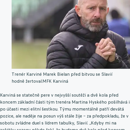
Trenér Karviné Marek Bielan před bitvou se Slavií
hodně žertoval.
MFK Karviná
Karviná se statečně pere v nejvyšší soutěži a dvě kola před
koncem základní části tým trenéra Martina Hyského pošilhává i
po účasti mezi elitní šestkou. Týmu momentálně patří devátá
pozice, ale naděje na posun výš stále žije – za předpokladu, že v
sobotu zvládne duel s lídrem tabulky, Slavií. „Kdyby mi na
začátku sezony někdo řekl, že budeme dvě kola před koncem