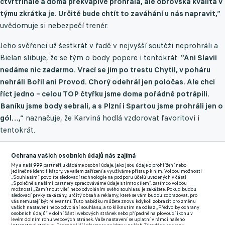
čtvrtfinále a doma překvapivě prohrála, ale obrovská kvalita v
týmu zkrátka je. Určitě bude chtít to zaváhání u nás napravit,“
uvědomuje si nebezpečí trenér.
Jeho svěřenci už šestkrát v řadě v nejvyšší soutěži neprohráli a
Bielan slibuje, že se tým o body popere i tentokrát.
"Ani Slavii
nedáme nic zadarmo. Vrací se jim po trestu Chytil, v poháru
nehráli Bořil ani Provod. Chorý odehrál jen poločas. Ale chci
říct jedno – celou TOP čtyřku jsme doma pořádně potrápili.
Baníku jsme body sebrali, a s Plzní i Spartou jsme prohráli jen o
gól…,“
naznačuje, že Karviná hodlá vzdorovat favoritovi i
tentokrát.
Ochrana vašich osobních údajů nás zajímá
V sestavě domácích však bude chybět několik hráčů, kteří v
My a naši
999
partneři ukládáme osobní údaje, jako jsou údaje o prohlížení nebo
klubu hostují právě ze Slavie.
"Camara, Tomič i Bužek nastoupili
jedinečné identifikátory, ve vašem zařízení a využíváme přístup k nim. Volbou možnosti
„Souhlasím“ povolíte sledovací technologie na podporu účelů uvedených v části
naposledy v Olomouci v základní sestavě a měli formu. Ale
„Společně s našimi partnery zpracováváme údaje s tímto cílem“, zatímco volbou
možnosti „Zamítnout vše“ nebo odvoláním svého souhlasu je zakážete. Pokud budou
bohužel, je to takto nastavené a nedá se nic dělat. Máme i
sledovací prvky zakázány, určitý obsah a reklamy, které se vám budou zobrazovat, pro
vás nemusejí být relevantní. Tuto nabídku můžete znovu kdykoli zobrazit pro změnu
nějaká zranění. Přesto postavíme silnou jedenáctku, která se
vašich nastavení nebo odvolání souhlasu, a to kliknutím na odkaz „Předvolby ochrany
osobních údajů“ v dolní části webových stránek nebo případně na plovoucí ikonu v
bude rvát. Charakterově máme výborné hráče,“
nevzdává se
levém dolním rohu webových stránek. Vaše nastavení se uplatní v rámci našeho