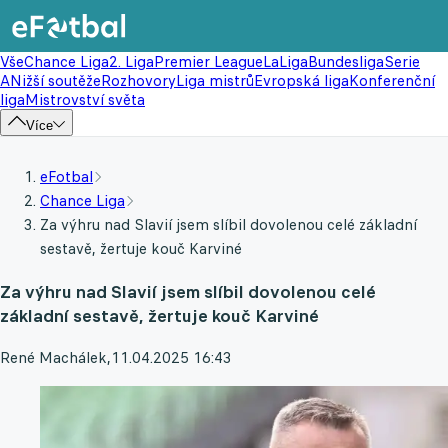
Vše
Chance Liga
2. Liga
Premier League
LaLiga
Bundesliga
Serie
A
Nižší soutěže
Rozhovory
Liga mistrů
Evropská liga
Konferenční
liga
Mistrovství světa
Více
eFotbal
Chance Liga
Za výhru nad Slavií jsem slíbil dovolenou celé základní
sestavě, žertuje kouč Karviné
Za výhru nad Slavií jsem slíbil dovolenou celé
základní sestavě, žertuje kouč Karviné
René Machálek
,
11.04.2025 16:43