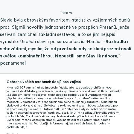
Reklama
Slavia byla obrovským favoritem, statistiky vzájemných duelů
proti Sigmě hovořily jednoznačně ve prospěch Pražanů, jenže
sešívaní zamíchali základní sestavou, a to se jim nejspíš i
vymstilo. Úspěch slavili po senzaci bažící Hanáci.
"Rozhodlo i
sebevědomí, myslím, že od první sekundy se kluci prezentovali
skvělou kombinační hrou. Nepustili jsme Slavii k náporu,“
poznamenal.
Janotka přiznal, že byl zaskočený, jak moc Slavia obměnila
sestavu.
"Rozestavení jsme čekali, ale myslel jsem, že půjde do
Ochrana vašich osobních údajů nás zajímá
My a naši
997
partneři ukládáme osobní údaje, jako jsou údaje o prohlížení nebo
zápasu v nejsilnější sestavě,“
přiznal šťastný kouč Hanáků.
jedinečné identifikátory, ve vašem zařízení a využíváme přístup k nim. Volbou možnosti
„Souhlasím“ povolíte sledovací technologie na podporu účelů uvedených v části
"Nechci říct, že to byla slabá sestava, ale Slavia nehrála v plné
„Společně s našimi partnery zpracováváme údaje s tímto cílem“, zatímco volbou
možnosti „Zamítnout vše“ nebo odvoláním svého souhlasu je zakážete. Pokud budou
palbě a nám se to povedlo proměnit.“
sledovací prvky zakázány, určitý obsah a reklamy, které se vám budou zobrazovat, pro
vás nemusejí být relevantní. Tuto nabídku můžete znovu kdykoli zobrazit pro změnu
vašich nastavení nebo odvolání souhlasu, a to kliknutím na odkaz „Předvolby ochrany
Velebit mohla Sigma střelce vítězné branky Jana Klimenta, a
osobních údajů“ v dolní části webových stránek nebo případně na plovoucí ikonu v
levém dolním rohu webových stránek. Vaše nastavení se uplatní v rámci našeho
Janotka nebyl výjimkou.
"Ukázal svou pohotovost, má čich na
Internetová stránka. Podrobnější informace najdete v našich Zásadách ochrany
osobních údajů.
góly, kdy si počíhal na zpětnou přihrávku. Ukázala se jeho herní