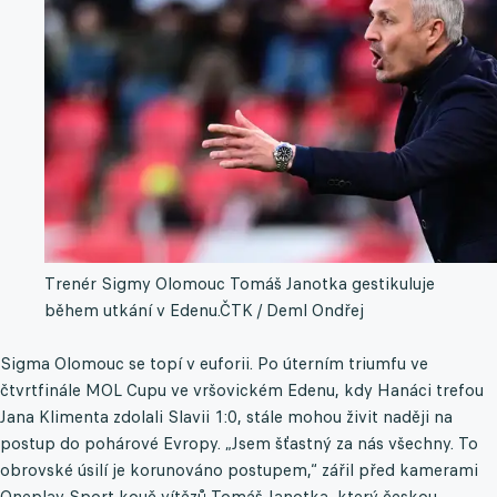
Trenér Sigmy Olomouc Tomáš Janotka gestikuluje
během utkání v Edenu.
ČTK / Deml Ondřej
Sigma Olomouc se topí v euforii. Po úterním triumfu ve
čtvrtfinále MOL Cupu ve vršovickém Edenu, kdy Hanáci trefou
Jana Klimenta zdolali Slavii 1:0, stále mohou živit naději na
postup do pohárové Evropy. „Jsem šťastný za nás všechny. To
obrovské úsilí je korunováno postupem,“ zářil před kamerami
Oneplay Sport kouč vítězů Tomáš Janotka, který českou