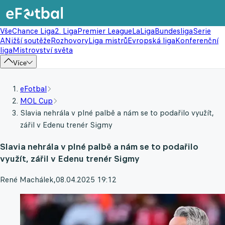
Vše
Chance Liga
2. Liga
Premier League
LaLiga
Bundesliga
Serie
A
Nižší soutěže
Rozhovory
Liga mistrů
Evropská liga
Konferenční
liga
Mistrovství světa
Více
eFotbal
MOL Cup
Slavia nehrála v plné palbě a nám se to podařilo využít,
zářil v Edenu trenér Sigmy
Slavia nehrála v plné palbě a nám se to podařilo
využít, zářil v Edenu trenér Sigmy
René Machálek
,
08.04.2025 19:12