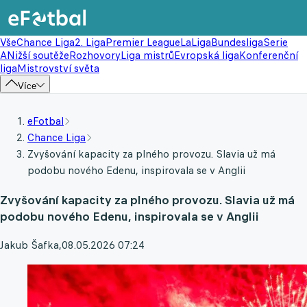
Vše
Chance Liga
2. Liga
Premier League
LaLiga
Bundesliga
Serie
A
Nižší soutěže
Rozhovory
Liga mistrů
Evropská liga
Konferenční
liga
Mistrovství světa
Více
eFotbal
Chance Liga
Zvyšování kapacity za plného provozu. Slavia už má
podobu nového Edenu, inspirovala se v Anglii
Zvyšování kapacity za plného provozu. Slavia už má
podobu nového Edenu, inspirovala se v Anglii
Jakub Šafka
,
08.05.2026 07:24