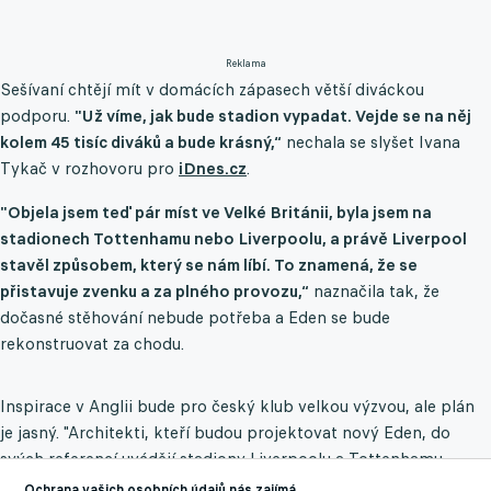
Reklama
Sešívaní chtějí mít v domácích zápasech větší diváckou
podporu.
"Už víme, jak bude stadion vypadat. Vejde se na něj
kolem 45 tisíc diváků a bude krásný,“
nechala se slyšet Ivana
Tykač v rozhovoru pro
iDnes.cz
.
"Objela jsem teď pár míst ve Velké Británii, byla jsem na
stadionech Tottenhamu nebo Liverpoolu, a právě Liverpool
stavěl způsobem, který se nám líbí. To znamená, že se
přistavuje zvenku a za plného provozu,“
naznačila tak, že
dočasné stěhování nebude potřeba a Eden se bude
rekonstruovat za chodu.
Inspirace v Anglii bude pro český klub velkou výzvou, ale plán
je jasný. "Architekti, kteří budou projektovat nový Eden, do
svých referencí uvádějí stadiony Liverpoolu a Tottenhamu.
Využili jsme jejich nabídku a oba stadiony jsme si v
Ochrana vašich osobních údajů nás zajímá