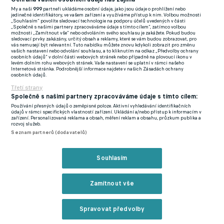
kombinovaném týmu Slavia a akcionář, který u nás odpovídá za
My a naši
999
partneři ukládáme osobní údaje, jako jsou údaje o prohlížení nebo
jedinečné identifikátory, ve vašem zařízení a využíváme přístup k nim. Volbou možnosti
výstavbu našeho nového chrámu, detailně prohlédli,“ potvrdil
„Souhlasím“ povolíte sledovací technologie na podporu účelů uvedených v části
„Společně s našimi partnery zpracováváme údaje s tímto cílem“, zatímco volbou
před časem i Jaroslav Tvrdík.
možnosti „Zamítnout vše“ nebo odvoláním svého souhlasu je zakážete. Pokud budou
sledovací prvky zakázány, určitý obsah a reklamy, které se vám budou zobrazovat, pro
vás nemusejí být relevantní. Tuto nabídku můžete znovu kdykoli zobrazit pro změnu
vašich nastavení nebo odvolání souhlasu, a to kliknutím na odkaz „Předvolby ochrany
Problém by mohl nastat v podobě čekání na vydání stavebního
osobních údajů“ v dolní části webových stránek nebo případně na plovoucí ikonu v
levém dolním rohu webových stránek. Vaše nastavení se uplatní v rámci našeho
povolení. "To je samozřejmě otázka.
Na našich velkých
Internetová stránka. Podrobnější informace najdete v našich Zásadách ochrany
osobních údajů.
stavbách máme průměrnou dobu vydání stavebního povolení
Třetí strany
osm let, což je šílené. S tím se musí něco dělat a snad to změní
Společně s našimi partnery zpracováváme údaje s tímto cílem:
nový stavební zákon. Stavba samotná nebude trvat dlouho,
Používání přesných údajů o zeměpisné poloze. Aktivní vyhledávání identifikačních
zhruba patnáct měsíců, a celou dobu se bude moct hrát,“
údajů v rámci specifických vlastností zařízení. Ukládání a/nebo přístup k informacím v
zařízení. Personalizovaná reklama a obsah, měření reklam a obsahu, průzkum publika a
dodala Tykač.
rozvoj služeb.
Seznam partnerů (dodavatelů)
Slávista v problémech. Kvůli vážnému zranění stíhá Mosese
disciplinární komise. Může hrát derby?
Souhlasím
Zmínky
Zamítnout vše
Chance Liga
Slavia Praha
Spravovat předvolby