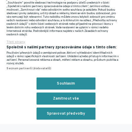
„Souhlasím“ povolíte sledovací technologie na podporu účelů uvedených v části
byste, že to jinak ani nejde?
„Společně s našimi partnery zpracováváme údaje s tímto cílem“, zatímco volbou
možnosti „Zamítnout vše“ nebo odvoláním svého souhlasu je zakážete. Pokud budou
sledovací prvky zakázány, určitý obsah a reklamy, které se vám budou zobrazovat, pro
"Přesně tak, to mohu stoprocentně potvrdit. Prakticky jsme na
vás nemusejí být relevantní. Tuto nabídku můžete znovu kdykoli zobrazit pro změnu
vašich nastavení nebo odvolání souhlasu, a to kliknutím na odkaz „Předvolby ochrany
to naplno najeli až v poslední sezoně a s příchodem Davida
osobních údajů“ v dolní části webových stránek nebo případně na plovoucí ikonu v
levém dolním rohu webových stránek. Vaše nastavení se uplatní v rámci našeho
Jarolíma už to bylo dané vyloženě natvrdo."
Internetová stránka. Podrobnější informace najdete v našich Zásadách ochrany
osobních údajů.
Třetí strany
Velkým otazníkem bývá u postupujících infrastruktura. Jak jste
Společně s našimi partnery zpracováváme údaje s tímto cílem:
na tom?
Používání přesných údajů o zeměpisné poloze. Aktivní vyhledávání identifikačních
údajů v rámci specifických vlastností zařízení. Ukládání a/nebo přístup k informacím v
zařízení. Personalizovaná reklama a obsah, měření reklam a obsahu, průzkum publika a
rozvoj služeb.
"Když si přečtete podmínky LFA pro stadiony ve druhé a třetí
Seznam partnerů (dodavatelů)
lize, je to velký rozdíl. Náš největší problém je osvětlení. Na
stadionu máme nově vybudované osvětlení, které sice splňuje
Souhlasím
horizontální svítivost, ale nesplňuje vertikální svítivost. To jsou
detaily, které člověku běžně nedojdou. Dále musíme vybudovat
Zamítnout vše
dostatečné zázemí a stanoviště pro televizní kamery, zajistit
zabezpečení elektřinou a podobně. Přebudovává se šatna
Spravovat předvolby
hostů, která se musí zvětšit, buduje se antidopingová místnost
či ošetřovna, a to zmiňuji jen pár základních věcí."
Reklama