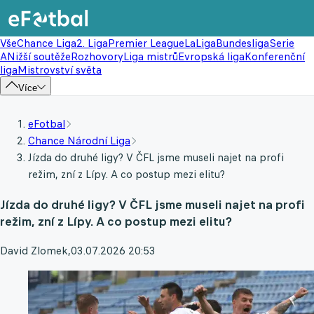
Vše
Chance Liga
2. Liga
Premier League
LaLiga
Bundesliga
Serie
A
Nižší soutěže
Rozhovory
Liga mistrů
Evropská liga
Konferenční
liga
Mistrovství světa
Více
eFotbal
Chance Národní Liga
Jízda do druhé ligy? V ČFL jsme museli najet na profi
režim, zní z Lípy. A co postup mezi elitu?
Jízda do druhé ligy? V ČFL jsme museli najet na profi
režim, zní z Lípy. A co postup mezi elitu?
David Zlomek
,
03.07.2026 20:53