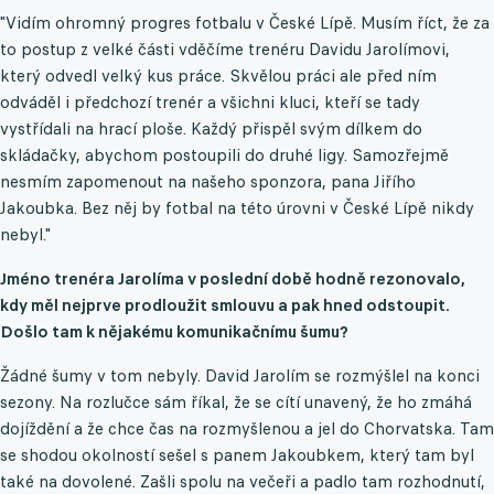
"Vidím ohromný progres fotbalu v České Lípě. Musím říct, že za
to postup z velké části vděčíme trenéru Davidu Jarolímovi,
který odvedl velký kus práce. Skvělou práci ale před ním
odváděl i předchozí trenér a všichni kluci, kteří se tady
vystřídali na hrací ploše. Každý přispěl svým dílkem do
skládačky, abychom postoupili do druhé ligy. Samozřejmě
nesmím zapomenout na našeho sponzora, pana Jiřího
Jakoubka. Bez něj by fotbal na této úrovni v České Lípě nikdy
nebyl."
Jméno trenéra Jarolíma v poslední době hodně rezonovalo,
kdy měl nejprve prodloužit smlouvu a pak hned odstoupit.
Došlo tam k nějakému komunikačnímu šumu?
Žádné šumy v tom nebyly. David Jarolím se rozmýšlel na konci
sezony. Na rozlučce sám říkal, že se cítí unavený, že ho zmáhá
dojíždění a že chce čas na rozmyšlenou a jel do Chorvatska. Tam
se shodou okolností sešel s panem Jakoubkem, který tam byl
také na dovolené. Zašli spolu na večeři a padlo tam rozhodnutí,