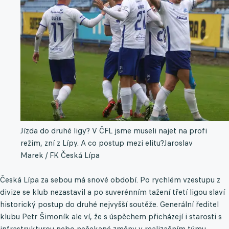
Jízda do druhé ligy? V ČFL jsme museli najet na profi
režim, zní z Lípy. A co postup mezi elitu?
Jaroslav
Marek / FK Česká Lípa
Česká Lípa za sebou má snové období. Po rychlém vzestupu z
divize se klub nezastavil a po suverénním tažení třetí ligou slaví
historický postup do druhé nejvyšší soutěže. Generální ředitel
klubu Petr Šimoník ale ví, že s úspěchem přicházejí i starosti s
infrastrukturou nebo nečekané změny v realizačním týmu.