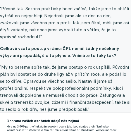
"Přesně tak. Sezona prakticky hned začíná, takže jsme to chtěli
vyřešit co nejrychleji. Nejednali jsme ale ze dne na den,
zvažovali jsme všechna pro a proti. Jak jsem říkal, měli jsme asi
čtyři varianty, nakonec jsme vybrali tuto a věřím, že je to
správné rozhodnutí."
Celkově vzato postup v rámci ČFL neměl žádný nečekaný
výkyv ani propadák, šlo to plynule. Vnímáte to taky tak?
"My to bereme spíše tak, že jsme postup o rok uspíšili. Původní
plán byl dostat se do druhé ligy až v příštím roce, ale podařilo
se to dříve. Opravdu se všechno sešlo. Nastavili jsme už
profesionální, respektive poloprofesionální podmínky, kluci
trénovali dopoledne a nemuseli chodit do práce. Zafungovala
skvělá trenérská dvojice, zázemí i finanční zabezpečení, takže si
to sedlo o rok dřív, než jsme předpokládali."
Když se člověk podívá na týmy postupující do druhé ligy, jsou
Ochrana vašich osobních údajů nás zajímá
My a naši
999
partneři ukládáme osobní údaje, jako jsou údaje o prohlížení nebo
to v drtivé většině ty, které najedou na profi režim. Potvrdil
jedinečné identifikátory, ve vašem zařízení a využíváme přístup k nim. Volbou možnosti