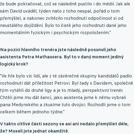
že bude pokračovat, což se následně pustilo i do médií. Jak ale
sám David uváděl, týden nato z toho nespal, pořád o tom
přemýšlel, a nakonec zvítězilo rozhodnutí odpočinout si od
neustálého dojíždění. Bylo to čistě jeho rozhodnutí dané jeho
momentálním fyzickým i psychickým rozpoložením."
Na pozici hlavního trenéra jste následně posunuli jeho
asistenta Petra Mathausera. Byl to v daný moment jediný
logický krok?
"Ve hře bylo víc lidí, ale z té závěrečné skupiny kandidátů padlo
rozhodnutí dát příležitost Petrovi. Byl tady s Davidem, společně
tým vytáhli do druhé ligy a je to mladý, perspektivní trenér.
Chtěli jsme mu dát šanci, jako asistenta jsme k němu vybrali
pana Medynského a zkusíme tuto dvojici. Rozhodli jsme o tom
celkem během jednoho týdne."
V takto citlivé části sezony se asi ani nedalo přemýšlet déle,
že? Museli jste jednat okamžitě.