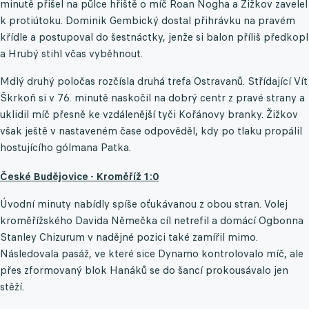
minutě přišel na půlce hřiště o míč Roan Nogha a Žižkov zavelel
k protiútoku. Dominik Gembický dostal přihrávku na pravém
křídle a postupoval do šestnáctky, jenže si balon příliš předkopl
a Hrubý stihl včas vyběhnout.
Mdlý druhý poločas rozčísla druhá trefa Ostravanů. Střídající Vít
Škrkoň si v 76. minutě naskočil na dobrý centr z pravé strany a
uklidil míč přesně ke vzdálenější tyči Kořánovy branky. Žižkov
však ještě v nastaveném čase odpověděl, kdy po tlaku propálil
hostujícího gólmana Patka.
České Budějovice - Kroměříž 1:0
Úvodní minuty nabídly spíše oťukávanou z obou stran. Volej
kroměřížského Davida Němečka cíl netrefil a domácí Ogbonna
Stanley Chizurum v nadějné pozici také zamířil mimo.
Následovala pasáž, ve které sice Dynamo kontrolovalo míč, ale
přes zformovaný blok Hanáků se do šancí prokousávalo jen
stěží.