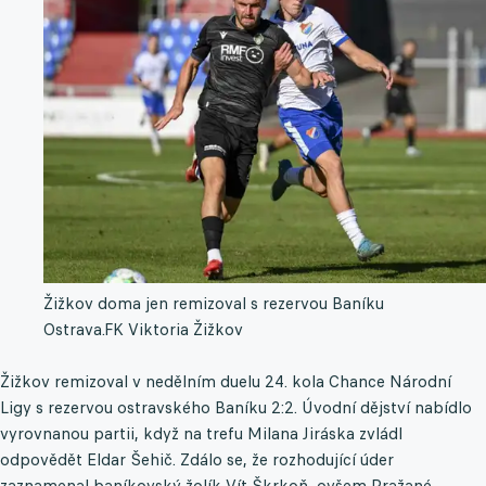
Žižkov doma jen remizoval s rezervou Baníku
Ostrava.
FK Viktoria Žižkov
Žižkov remizoval v nedělním duelu 24. kola Chance Národní
Ligy s rezervou ostravského Baníku 2:2. Úvodní dějství nabídlo
vyrovnanou partii, když na trefu Milana Jiráska zvládl
odpovědět Eldar Šehič. Zdálo se, že rozhodující úder
zaznamenal baníkovský žolík Vít Škrkoň, ovšem Pražané