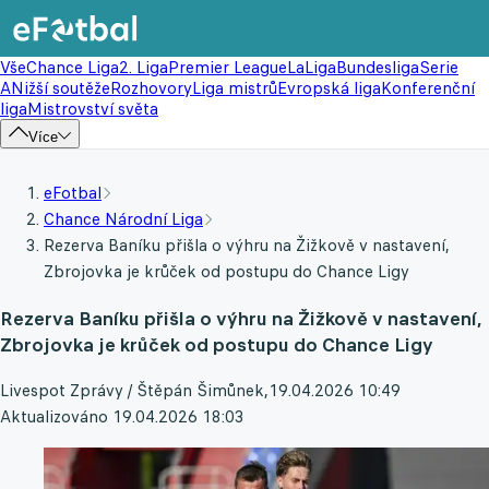
Vše
Chance Liga
2. Liga
Premier League
LaLiga
Bundesliga
Serie
A
Nižší soutěže
Rozhovory
Liga mistrů
Evropská liga
Konferenční
liga
Mistrovství světa
Více
eFotbal
Chance Národní Liga
Rezerva Baníku přišla o výhru na Žižkově v nastavení,
Zbrojovka je krůček od postupu do Chance Ligy
Rezerva Baníku přišla o výhru na Žižkově v nastavení,
Zbrojovka je krůček od postupu do Chance Ligy
Livespot Zprávy / Štěpán Šimůnek
,
19.04.2026 10:49
Aktualizováno 19.04.2026 18:03