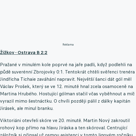
Reklama
Žižkov - Ostrava B 2:2
Pražané v minulém kole poprvé na jaře padli, když podlehli na
půdě suverénní Zbrojovky 0:1. Tentokrát chtěli svěřenci trenéra
Jindřicha Tichaie zaváhání napravit. Největší šanci dát gól měl
Václav Prošek, který se ve 12. minutě hnal zcela osamoceně na
Martina Hrubého. Hostující gólman stačil včas vyběhnout a míč
vyrazil mimo šestnáctku. O chvíli později pálil z dálky kapitán
Jirásek, ale minul branku.
Viktoriáni otevřeli skóre ve 20. minutě. Martin Nový zakroutil
rohový kop přímo na hlavu Jiráska a ten skóroval. Centrující
záložník si připsal už osmou asistenci v tomto ligovém ročníku.