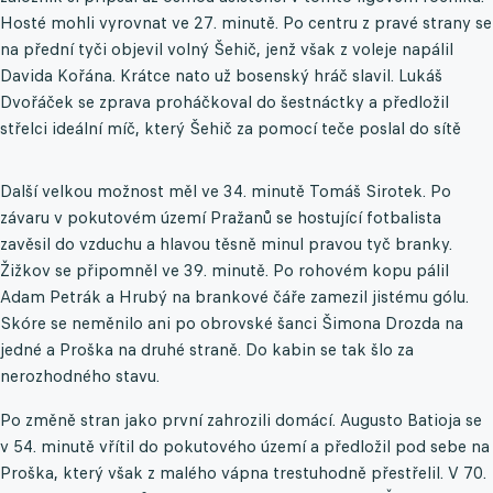
Hosté mohli vyrovnat ve 27. minutě. Po centru z pravé strany se
na přední tyči objevil volný Šehič, jenž však z voleje napálil
Davida Kořána. Krátce nato už bosenský hráč slavil. Lukáš
Dvořáček se zprava proháčkoval do šestnáctky a předložil
střelci ideální míč, který Šehič za pomocí teče poslal do sítě
Další velkou možnost měl ve 34. minutě Tomáš Sirotek. Po
závaru v pokutovém území Pražanů se hostující fotbalista
zavěsil do vzduchu a hlavou těsně minul pravou tyč branky.
Žižkov se připomněl ve 39. minutě. Po rohovém kopu pálil
Adam Petrák a Hrubý na brankové čáře zamezil jistému gólu.
Skóre se neměnilo ani po obrovské šanci Šimona Drozda na
jedné a Proška na druhé straně. Do kabin se tak šlo za
nerozhodného stavu.
Po změně stran jako první zahrozili domácí. Augusto Batioja se
v 54. minutě vřítil do pokutového území a předložil pod sebe na
Proška, který však z malého vápna trestuhodně přestřelil. V 70.