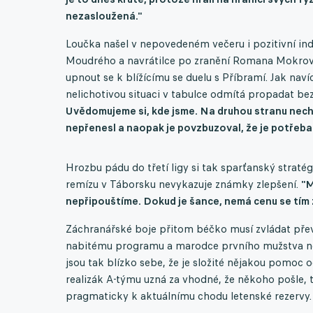
nezasloužená."
Loučka našel v nepovedeném večeru i pozitivní ind
Moudrého a navrátilce po zranění Romana Mokrovic
upnout se k blížícímu se duelu s Příbramí. Jak nav
nelichotivou situaci v tabulce odmítá propadat be
Uvědomujeme si, kde jsme. Na druhou stranu nechc
nepřenesl a naopak je povzbuzoval, že je potřeba 
Hrozbu pádu do třetí ligy si tak sparťanský straté
remízu v Táborsku nevykazuje známky zlepšení.
"M
nepřipouštíme. Dokud je šance, nemá cenu se tím
Záchranářské boje přitom béčko musí zvládat převá
nabitému programu a marodce prvního mužstva nen
jsou tak blízko sebe, že je složité nějakou pomoc
realizák A-týmu uzná za vhodné, že někoho pošle, 
pragmaticky k aktuálnímu chodu letenské rezervy.