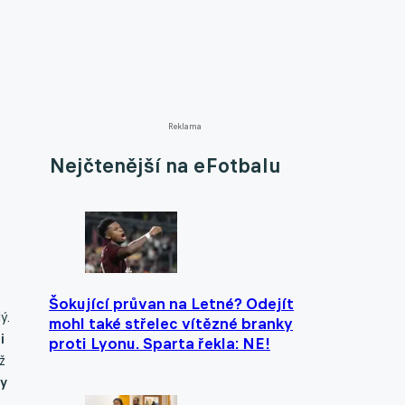
Reklama
Nejčtenější na eFotbalu
Šokující průvan na Letné? Odejít
ý.
mohl také střelec vítězné branky
i
proti Lyonu. Sparta řekla: NE!
ž
ky