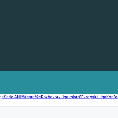
ga
Serie A
Nižší soutěže
Rozhovory
Liga mistrů
Evropská liga
Konfer