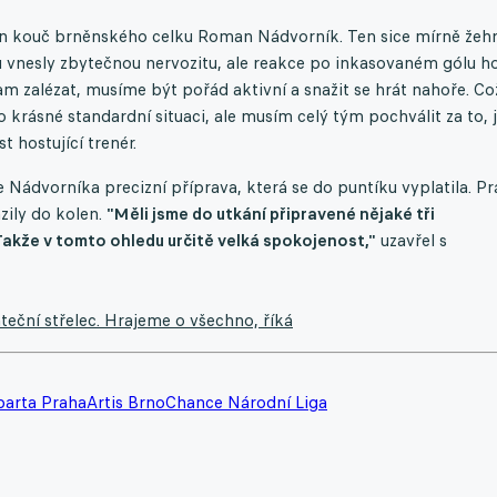
on kouč brněnského celku Roman Nádvorník. Ten sice mírně žehr
u vnesly zbytečnou nervozitu, ale reakce po inkasovaném gólu h
am zalézat, musíme být pořád aktivní a snažit se hrát nahoře. Což
 krásné standardní situaci, ale musím celý tým pochválit za to, 
t hostující trenér.
ádvorníka precizní příprava, která se do puntíku vyplatila. Pr
zily do kolen.
"Měli jsme do utkání připravené nějaké tři
 Takže v tomto ohledu určitě velká spokojenost,"
uzavřel s
áteční střelec. Hrajeme o všechno, říká
parta Praha
Artis Brno
Chance Národní Liga