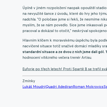
Úplně v jiném rozpoložení naopak opouštěl stadi
na nevyužité šance z úvodu, které do hry jeho tým
nadchla. "O poločase jsme si řekli, že nesmíme nik
myslím, že se nám povedlo. Sice jsme inkasovali po
pracoval a dokázal to otočit," neskrýval spokojenos
Hlavním klíčem k moravskému úspěchu byla podle N
nacvičené situace totiž snaživé domácí mladíky sra
standardní situace a ze dvou z nich jsme dali gól.
hodnocení vítězného večera trenér Artisu.
Euforie po třech letech! Proti Spartě B se trefil sv
Zmínky
Lukáš Moudrý
Quadri Adediran
Roman Mokrovics
S