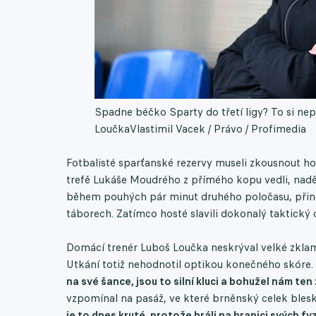
Spadne béčko Sparty do třetí ligy? To si ne
Loučka
Vlastimil Vacek / Právo / Profimedia
Fotbalisté sparťanské rezervy museli zkousnout h
trefě Lukáše Moudrého z přímého kopu vedli, nadějn
během pouhých pár minut druhého poločasu, přin
táborech. Zatímco hosté slavili dokonalý taktický o
Domácí trenér Luboš Loučka neskrýval velké zklamá
Utkání totiž nehodnotil optikou konečného skóre.
na své šance, jsou to silní kluci a bohužel nám ten 
vzpomínal na pasáž, ve které brněnský celek bles
je to dnes kruté, protože hráli na hranici svých f