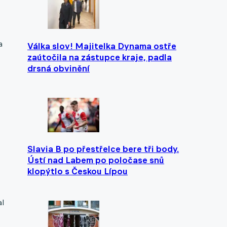
a
Válka slov! Majitelka Dynama ostře
zaútočila na zástupce kraje, padla
drsná obvinění
Slavia B po přestřelce bere tři body.
Ústí nad Labem po poločase snů
klopýtlo s Českou Lípou
al