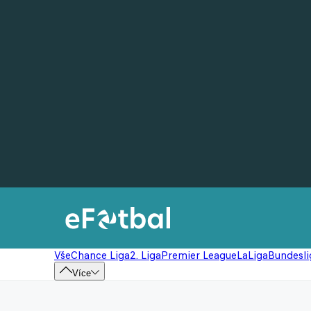
Vše
Chance Liga
2. Liga
Premier League
LaLiga
Bundesli
Více