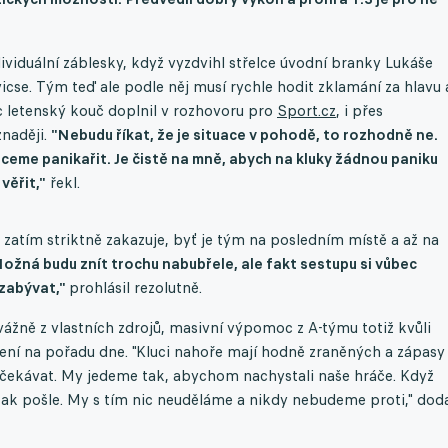
ividuální záblesky, když vyzdvihl střelce úvodní branky Lukáše
se. Tým teď ale podle něj musí rychle hodit zklamání za hlavu 
íc letenský kouč doplnil v rozhovoru pro
Sport.cz
, i přes
znaději.
"Nebudu říkat, že je situace v pohodě, to rozhodně ne.
eme panikařit. Je čistě na mně, abych na kluky žádnou paniku
věřit,"
řekl.
g zatím striktně zakazuje, byť je tým na posledním místě a až na
ožná budu znít trochu nabubřele, ale fakt sestupu si vůbec
 zabývat,"
prohlásil rezolutně.
žně z vlastních zdrojů, masivní výpomoc z A-týmu totiž kvůli
í na pořadu dne. "Kluci nahoře mají hodně zraněných a zápasy
 očekávat. My jedeme tak, abychom nachystali naše hráče. Když
tak pošle. My s tím nic neuděláme a nikdy nebudeme proti," dod