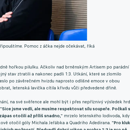
připouštíme. Pomoc z áčka nejde očekávat, říká
odně hořkou pilulku. Ačkoliv nad brněnským Artisem po parádní
ý stav ztratili a nakonec padli 1:3. Utkání, které se zlomilo
eslo po závěrečném hvizdu naprosto odlišné emoce v obou
brat, letenská lavička cítila křivdu vůči předvedené dřině.
ní, na své svěřence ale mohl být i přes nepříznivý výsledek hrd
"Sice jsme vedli, ale musíme respektovat sílu soupeře. Počkali s
zápas otočili až příliš snadno,"
mrzelo letenského lodivoda, kdy
kově otočil góly Michala Jeřábka a Quadriho Adedirana.
"Pro klu
yzických možností. Předvedli dobrý výkon a prohra 1:3 je pro ně