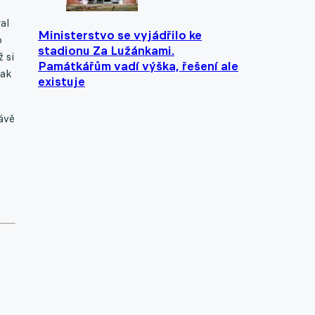
al
Ministerstvo se vyjádřilo ke
o
stadionu Za Lužánkami.
 si
Památkářům vadí výška, řešení ale
jak
existuje
ávě