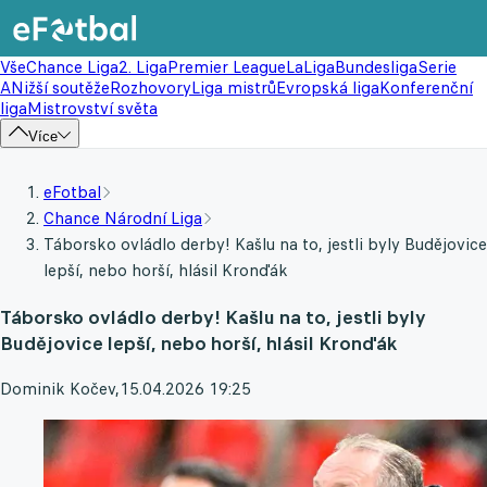
Vše
Chance Liga
2. Liga
Premier League
LaLiga
Bundesliga
Serie
A
Nižší soutěže
Rozhovory
Liga mistrů
Evropská liga
Konferenční
liga
Mistrovství světa
Více
eFotbal
Chance Národní Liga
Táborsko ovládlo derby! Kašlu na to, jestli byly Budějovice
lepší, nebo horší, hlásil Kronďák
Táborsko ovládlo derby! Kašlu na to, jestli byly
Budějovice lepší, nebo horší, hlásil Kronďák
Dominik Kočev
,
15.04.2026 19:25