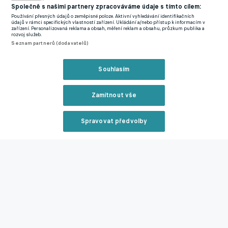
Společně s našimi partnery zpracováváme údaje s tímto cílem:
Nejdůležitější je to vítězství,
" prohlásil.
Používání přesných údajů o zeměpisné poloze. Aktivní vyhledávání identifikačních
údajů v rámci specifických vlastností zařízení. Ukládání a/nebo přístup k informacím v
zařízení. Personalizovaná reklama a obsah, měření reklam a obsahu, průzkum publika a
V příštím kole čeká Táborsko klíčová bitva s Artisem Brno,
rozvoj služeb.
které rovněž usiluje o postup do nejvyšší soutěže. "
Velmi těžký
Seznam partnerů (dodavatelů)
zápas s aspirantem na baráž, takže si to půjdeme rozdat.
Věřím, že se dáme dohromady a budeme připraveni,
" dodal
Souhlasím
Kronďák.
Zamítnout vše
Euforie po třech letech! Proti Spartě B se trefil sváteční střelec.
Hrajeme o všechno, říká
Spravovat předvolby
Reklama
Zmínky
Chance Národní Liga
Radek Kronďák
Artis Brno
FC SILON
Táborsko
České Budějovice
Zavřít rekl
Související články