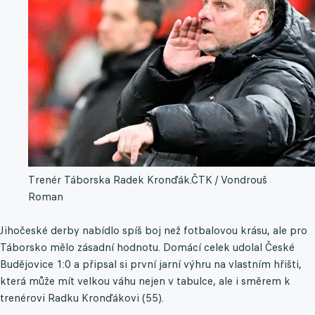
Trenér Táborska Radek Kronďák.
ČTK / Vondrouš
Roman
Jihočeské derby nabídlo spíš boj než fotbalovou krásu, ale pro
Táborsko mělo zásadní hodnotu. Domácí celek udolal České
Budějovice 1:0 a připsal si první jarní výhru na vlastním hřišti,
která může mít velkou váhu nejen v tabulce, ale i směrem k
trenérovi Radku Kronďákovi (55).