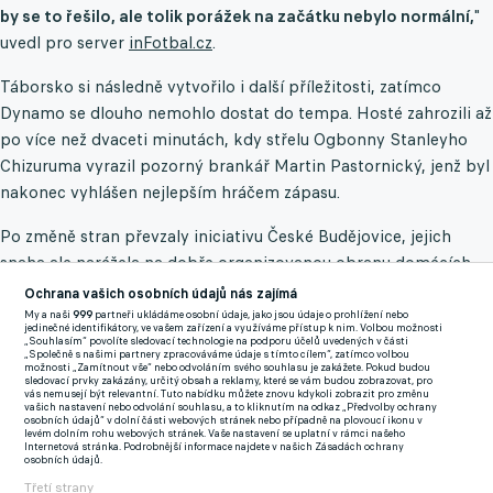
by se to řešilo, ale tolik porážek na začátku nebylo normální,
"
uvedl pro server
inFotbal.cz
.
Táborsko si následně vytvořilo i další příležitosti, zatímco
Dynamo se dlouho nemohlo dostat do tempa. Hosté zahrozili až
po více než dvaceti minutách, kdy střelu Ogbonny Stanleyho
Chizuruma vyrazil pozorný brankář Martin Pastornický, jenž byl
nakonec vyhlášen nejlepším hráčem zápasu.
Po změně stran převzaly iniciativu České Budějovice, jejich
snaha ale narážela na dobře organizovanou obranu domácích.
Naopak Táborsko mohlo náskok pojistit – šance Matějky,
Ochrana vašich osobních údajů nás zajímá
Varačky či Plachého však zůstaly nevyužity.
My a naši
999
partneři ukládáme osobní údaje, jako jsou údaje o prohlížení nebo
jedinečné identifikátory, ve vašem zařízení a využíváme přístup k nim. Volbou možnosti
„Souhlasím“ povolíte sledovací technologie na podporu účelů uvedených v části
„Společně s našimi partnery zpracováváme údaje s tímto cílem“, zatímco volbou
Domácí to ale mrzet nemuselo. Těsný náskok udrželi až do
možnosti „Zamítnout vše“ nebo odvoláním svého souhlasu je zakážete. Pokud budou
sledovací prvky zakázány, určitý obsah a reklamy, které se vám budou zobrazovat, pro
závěrečného hvizdu a zapsali cenné vítězství, které je drží na
vás nemusejí být relevantní. Tuto nabídku můžete znovu kdykoli zobrazit pro změnu
vašich nastavení nebo odvolání souhlasu, a to kliknutím na odkaz „Předvolby ochrany
předních příčkách tabulky. Kronďák po utkání neskrýval úlevu.
osobních údajů“ v dolní části webových stránek nebo případně na plovoucí ikonu v
levém dolním rohu webových stránek. Vaše nastavení se uplatní v rámci našeho
"
Dnes nás nezajímalo nic jiného než výhra. Výkony jsme měli i
Internetová stránka. Podrobnější informace najdete v našich Zásadách ochrany
osobních údajů.
předtím, ale body nepřicházely. Takže se nehodlám bavit o
Třetí strany
tom, jestli byly Budějovice lepší nebo horší, na to kašlu.