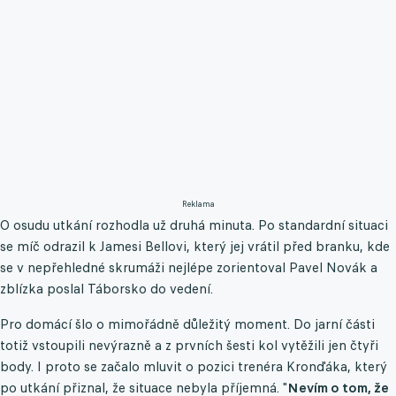
Reklama
O osudu utkání rozhodla už druhá minuta. Po standardní situaci
se míč odrazil k Jamesi Bellovi, který jej vrátil před branku, kde
se v nepřehledné skrumáži nejlépe zorientoval Pavel Novák a
zblízka poslal Táborsko do vedení.
Pro domácí šlo o mimořádně důležitý moment. Do jarní části
totiž vstoupili nevýrazně a z prvních šesti kol vytěžili jen čtyři
body. I proto se začalo mluvit o pozici trenéra Kronďáka, který
po utkání přiznal, že situace nebyla příjemná. "
Nevím o tom, že