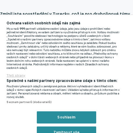
Zmínil jste soustředění v Turecku, což je pro druholigové týmy
nezvyklé. Co to přineslo?
Ochrana vašich osobních údajů nás zajímá
My a naši
999
partneři ukládáme osobní údaje, jako jsou údaje o prohlížení nebo
"Tím, že jsme postoupili do druhé ligy, se na nás i vedení dívá
jedinečné identifikátory, ve vašem zařízení a využíváme přístup k nim. Volbou možnosti
„Souhlasím“ povolíte sledovací technologie na podporu účelů uvedených v části
trochu jinak. Chtějí nám věci o to více zkvalitnit, pomoct nám,
„Společně s našimi partnery zpracováváme údaje s tímto cílem“, zatímco volbou
možnosti „Zamítnout vše“ nebo odvoláním svého souhlasu je zakážete. Pokud budou
za což jsem vděčný a děkuju. Pro nás to bylo fantastické, mohli
sledovací prvky zakázány, určitý obsah a reklamy, které se vám budou zobrazovat, pro
vás nemusejí být relevantní. Tuto nabídku můžete znovu kdykoli zobrazit pro změnu
jsme trénovat na skvělých hřištích, měli jsme tréninkové
vašich nastavení nebo odvolání souhlasu, a to kliknutím na odkaz „Předvolby ochrany
osobních údajů“ v dolní části webových stránek nebo případně na plovoucí ikonu v
centrum přímo u hotelu, panovala skvělá teplota. Bylo to super
levém dolním rohu webových stránek. Vaše nastavení se uplatní v rámci našeho
Internetová stránka. Podrobnější informace najdete v našich Zásadách ochrany
zpestření."
osobních údajů.
Třetí strany
Zmínil jste hodně zkoušení v týmu. Co na tom bylo nejtěžší?
Společně s našimi partnery zpracováváme údaje s tímto cílem:
Poznat kvalitu, vyfiltrovat, kdo na to má a kdo ne?
Používání přesných údajů o zeměpisné poloze. Aktivní vyhledávání identifikačních
údajů v rámci specifických vlastností zařízení. Ukládání a/nebo přístup k informacím v
zařízení. Personalizovaná reklama a obsah, měření reklam a obsahu, průzkum publika a
rozvoj služeb.
"Vlastně jste to trefně pojmenoval. Nabrali jsme nějaké
Seznam partnerů (dodavatelů)
množství hráčů z akademie, taky se vrátili někteří kluci z
hostování. Kádr je velmi mladý. Tihle kluci přišli kvalitní, přišli
Souhlasím
nachystaní. Tři kluci z akademie u nás zůstali, což je dobrá
zpráva. Budeme dělat maximum pro to, abychom se zachránili i
Zamítnout vše