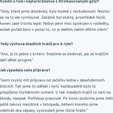
Svědčí o tom i nejhorší bilance s 30 inkasovanými góly?
"Góly, které jsme dostávaly, byly hodně z nezkušenosti. Nechci
se na to ale vymlouvat. Začátek byl slušný, prostředek horší,
konec zase trochu lepší. Nebyl jsem moc spokojen s výsledky,
avšak pořád beru v potaz to, co je dalším naším dílčím cílem."
Tedy výchova mladších hráčů pro A-tým?
"Ano, je to jedno z kritérií. Snažíme se sledovat, jak se hráčům
daří dělat progres."
Jak vypadala vaše příprava?
"Jsem zvyklý mít přípravu od začátku ledna v desetidenních
blocích. Tak jsme to udělali i nyní, každopádně bylo to
přepůleno čtyřdenním volnem. U tak mladých hráčů to není na
škodu, naopak. Potřebují pracovat. Po konci podzimu jsme měli
ještě takový meziblok v listopadu, během kterého jsme
odehráli dva zápasy, vyzkoušeli jsme různé hráče."