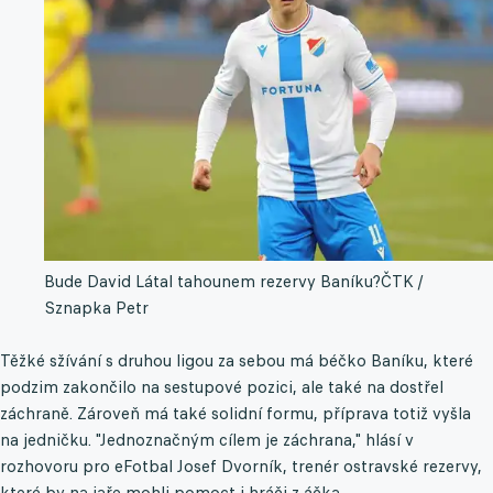
Bude David Látal tahounem rezervy Baníku?
ČTK /
Sznapka Petr
Těžké sžívání s druhou ligou za sebou má béčko Baníku, které
podzim zakončilo na sestupové pozici, ale také na dostřel
záchraně. Zároveň má také solidní formu, příprava totiž vyšla
na jedničku. "Jednoznačným cílem je záchrana," hlásí v
rozhovoru pro eFotbal Josef Dvorník, trenér ostravské rezervy,
které by na jaře mohli pomoct i hráči z áčka.