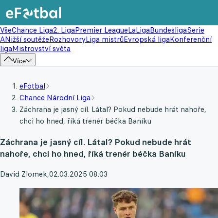
Vše
Chance Liga
2. Liga
Premier League
LaLiga
Bundesliga
Serie
A
Nižší soutěže
Rozhovory
Liga mistrů
Evropská liga
Konferenční
liga
Mistrovství světa
Více
eFotbal
Chance Národní Liga
Záchrana je jasný cíl. Látal? Pokud nebude hrát nahoře,
chci ho hned, říká trenér béčka Baníku
Záchrana je jasný cíl. Látal? Pokud nebude hrát
nahoře, chci ho hned, říká trenér béčka Baníku
David Zlomek
,
02.03.2025 08:03