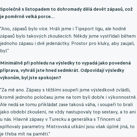
Společně s listopadem to dohromady dělá devět zápasů, což
je poměrně velká porce...
"Ano, zápasů bylo více. Hráli jsme i Tipsport ligu, ale hodně
zápasů bylo takových zkoušecích. Někdy jsme vystřídali během
jednoho zápasu i dvě jedenáctky. Prostor pro kluky, aby zaujali,
byl."
Minimálně při pohledu na výsledky to vypadá jako povedená
příprava, vyhráli jste hned sedmkrát. Odpovídají výsledky
výkonům, byl jste spokojen?
"Za mě ano. Zápasy s těžšími soupeři jsme výsledkově zvládli,
kromě jednoho poločasu jsme na tom byli dobře i výkonnostně.
Ale nedá se tomu přikládat zase taková váha, i soupeři to brali
jako období zkoušení, ne vždy nastupovaly top sestavy, a to ani
u nás. Hlavně zápasy v Turecku a generálka s Třincem už
splňovaly parametry. Mistrovská utkání jsou však úplně jiná, to
je třeba mít na paměti."