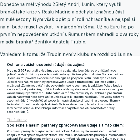
Donedávna měl výhodu 25letý Andrij Lunin, který využil
brankářské krize v Realu Madrid a odchytal značnou část
minulé sezony. Nyní však opět plní roli náhradníka a nejspíš si
na ni bude muset zvykat i v národním týmu. Už na Euru ho po
prvním nepovedeném utkání s Rumunskem nahradil o dva roky
mladší brankář Benfiky Anatolij Trubin.
Vzhledem k tomu, že Trubin nyní v klubu na rozdíl od Lunina
chytá, lze očekávat, že dostane prostor i v národním týmu.
Ochrana vašich osobních údajů nás zajímá
Platilo to v úvodním zápase Ligy národů, v němž tým podlehl
My a naši
997
partneři ukládáme osobní údaje, jako jsou údaje o prohlížení nebo
jedinečné identifikátory, ve vašem zařízení a využíváme přístup k nim. Volbou možnosti
Albánii 1:2.
„Souhlasím“ povolíte sledovací technologie na podporu účelů uvedených v části
„Společně s našimi partnery zpracováváme údaje s tímto cílem“, zatímco volbou
možnosti „Zamítnout vše“ nebo odvoláním svého souhlasu je zakážete. Pokud budou
Lunin a Trubin jsou členy silné ukrajinské generace, jejímž
sledovací prvky zakázány, určitý obsah a reklamy, které se vám budou zobrazovat, pro
vás nemusejí být relevantní. Tuto nabídku můžete znovu kdykoli zobrazit pro změnu
průkopníkem na Západě je Oleksandr Zinčenko. Levý obránce
vašich nastavení nebo odvolání souhlasu, a to kliknutím na odkaz „Předvolby ochrany
osobních údajů“ v dolní části webových stránek nebo případně na plovoucí ikonu v
nebo střední záložník působil pět let v Manchesteru City, se
levém dolním rohu webových stránek. Vaše nastavení se uplatní v rámci našeho
Internetová stránka. Podrobnější informace najdete v našich Zásadách ochrany
kterým získal čtyři anglické tituly. Nyní hraje v londýnském
osobních údajů.
Arsenalu, kde je důležitým členem kádru Mikela Artety.
Třetí strany
Společně s našimi partnery zpracováváme údaje s tímto cílem:
Liga je (pochopitelně) v úpadku
Používání přesných údajů o zeměpisné poloze. Aktivní vyhledávání identifikačních
údajů v rámci specifických vlastností zařízení. Ukládání a/nebo přístup k informacím v
zařízení. Personalizovaná reklama a obsah, měření reklam a obsahu, průzkum publika a