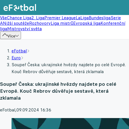
Vše
Chance Liga
2. Liga
Premier League
LaLiga
Bundesliga
Serie
A
Nižší soutěže
Rozhovory
Liga mistrů
Evropská liga
Konferenční
liga
Mistrovství světa
Více
eFotbal
Euro
Soupeř Česka: ukrajinské hvězdy najdete po celé Evropě.
Kouč Rebrov důvěřuje sestavě, která zklamala
Soupeř Česka: ukrajinské hvězdy najdete po celé
Evropě. Kouč Rebrov důvěřuje sestavě, která
zklamala
eFotbal
,
09.09.2024 16:36