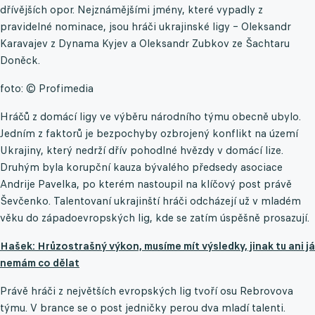
dřívějších opor. Nejznámějšími jmény, které vypadly z
pravidelné nominace, jsou hráči ukrajinské ligy – Oleksandr
Karavajev z Dynama Kyjev a Oleksandr Zubkov ze Šachtaru
Doněck.
foto: © Profimedia
Hráčů z domácí ligy ve výběru národního týmu obecně ubylo.
Jedním z faktorů je bezpochyby ozbrojený konflikt na území
Ukrajiny, který nedrží dřív pohodlné hvězdy v domácí lize.
Druhým byla korupční kauza bývalého předsedy asociace
Andrije Pavelka, po kterém nastoupil na klíčový post právě
Ševčenko. Talentovaní ukrajinští hráči odcházejí už v mladém
věku do západoevropských lig, kde se zatím úspěšně prosazují.
Hašek: Hrůzostrašný výkon, musíme mít výsledky, jinak tu ani já
nemám co dělat
Právě hráči z největších evropských lig tvoří osu Rebrovova
týmu. V brance se o post jedničky perou dva mladí talenti.