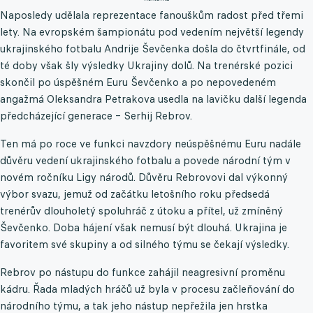
Naposledy udělala reprezentace fanouškům radost před třemi
lety. Na evropském šampionátu pod vedením největší legendy
ukrajinského fotbalu Andrije Ševčenka došla do čtvrtfinále, od
té doby však šly výsledky Ukrajiny dolů. Na trenérské pozici
skončil po úspěšném Euru Ševčenko a po nepovedeném
angažmá Oleksandra Petrakova usedla na lavičku další legenda
předcházející generace – Serhij Rebrov.
Ten má po roce ve funkci navzdory neúspěšnému Euru nadále
důvěru vedení ukrajinského fotbalu a povede národní tým v
novém ročníku Ligy národů. Důvěru Rebrovovi dal výkonný
výbor svazu, jemuž od začátku letošního roku předsedá
trenérův dlouholetý spoluhráč z útoku a přítel, už zmíněný
Ševčenko. Doba hájení však nemusí být dlouhá. Ukrajina je
favoritem své skupiny a od silného týmu se čekají výsledky.
Rebrov po nástupu do funkce zahájil neagresivní proměnu
kádru. Řada mladých hráčů už byla v procesu začleňování do
národního týmu, a tak jeho nástup nepřežila jen hrstka