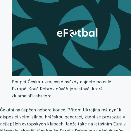
Soupeř Česka: ukrajinské hvězdy najdete po celé
Evropě. Kouč Rebrov důvěřuje sestavě, která
zklamala
Flashscore
Čekání na úspěch nebere konce. Přitom Ukrajina má nyní k
dispozici velmi silnou hráčskou generaci, která se prosazuje v
nejlepších evropských klubech. Jenže také na letošním Euru v
Německu skončil tým kouče Serhije Rebrova za očekáváním.