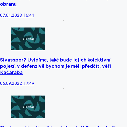
obranu
07.01.2023 16:41
Sivasspor? Uvidíme, jaké bude jejich kolektivní
pojetí, v defenzivě bychom je měli předčít, věří
Kačaraba
06.09.2022 17:49