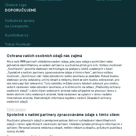
Chance Liga
DOPORUČUJEME
Fotbalové zprávy
na Livesportu
Eurofotbal.cz
Tribal Football -
Football News
(EN)
Ochrana vašich osobních údajů nás zajímá
My a naši
999
partneři ukládáme osobní údaje, jako jsou údaje o prohlížení nebo
FlashFutbal (SK)
jedinečné identifikátory, ve vašem zařízení a využíváme přístup k nim. Volbou možnosti
„Souhlasím“ povolíte sledovací technologie na podporu účelů uvedených v části
„Společně s našimi partnery zpracováváme údaje s tímto cílem“, zatímco volbou
Tenisportal.cz
možnosti „Zamítnout vše“ nebo odvoláním svého souhlasu je zakážete. Pokud budou
sledovací prvky zakázány, určitý obsah a reklamy, které se vám budou zobrazovat, pro
Tenisové zprávy
vás nemusejí být relevantní. Tuto nabídku můžete znovu kdykoli zobrazit pro změnu
vašich nastavení nebo odvolání souhlasu, a to kliknutím na odkaz „Předvolby ochrany
na Livesportu
osobních údajů“ v dolní části webových stránek nebo případně na plovoucí ikonu v
levém dolním rohu webových stránek. Vaše nastavení se uplatní v rámci našeho
Internetová stránka. Podrobnější informace najdete v našich Zásadách ochrany
osobních údajů.
Třetí strany
Společně s našimi partnery zpracováváme údaje s tímto cílem:
Používání přesných údajů o zeměpisné poloze. Aktivní vyhledávání identifikačních
Podmínky užití
GDPR a žurnalistika
údajů v rámci specifických vlastností zařízení. Ukládání a/nebo přístup k informacím v
zařízení. Personalizovaná reklama a obsah, měření reklam a obsahu, průzkum publika a
Zásady ochrany osobních údajů
Doporučené stránky
rozvoj služeb.