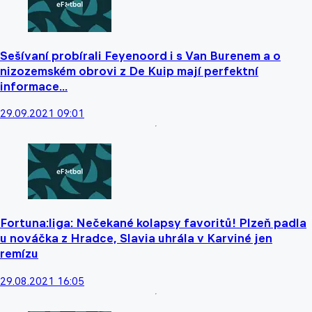
Sešívaní probírali Feyenoord i s Van Burenem a o
nizozemském obrovi z De Kuip mají perfektní
informace...
29.09.2021 09:01
Fortuna:liga: Nečekané kolapsy favoritů! Plzeň padla
u nováčka z Hradce, Slavia uhrála v Karviné jen
remízu
29.08.2021 16:05