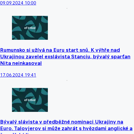
09.09.2024 10:00
Rumunsko si užívá na Euru start snů. K výhře nad
Ukrajinou zavelel exslávista Stanciu, bývalý sparťan
Nita neinkasoval
17.06.2024 19:41
Bývalý slávista v předběžné nominaci Ukrajiny na
Euro. Talovjerov si může zahrát s hvězdami anglické a