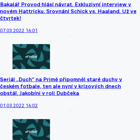
Bakalář Provod hlásí návrat. Exkluzivní interview v
novém Hattricku. Srovnání Schick vs. Haaland. Už ve
čtvrtek!
07.03.2022 16:01
Seriál „Duch“ na Primě připomněl staré duchy v
českém fotbale, ten ale nyní v krizových dnech
obstál. Jakobíni v roli Dubčeka
01.03.2022 16:02