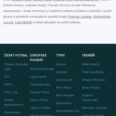
(Patrik Schick, Ladislav Krejčí, Tomáš Chorý) a české fotbalové
reprezentaci. Vedle informací z českého fotbalu eFotbal.cz přináší i rychlé
zprávy z předních evropských soutěží (např.
Premier League
,
Bundesliga
,
LaLiga
,
Liga Mistrů
) a další aktuality ze světa fotbalu.
ČESKÝ FOTBAL
EVROPSKÉ
TÝMY
TRENÉŘI
POHÁRY
Chance Národní
Bayern
Mikel Arteta
Liga
Konferenční liga
Arsenal
Pep Guardiola
ČFL
Liga mistrů
Leverkusen
Diego Simeone
MSFL
Evropská liga
Inter Milan
Brian Priske
MOL Cup
Sparta Praha
Real Madrid
Jindřich
Česká
Slavia Praha
Trpišovský
Barcelona
reprezentace
Viktoria Plzeň
Miroslav Koubek
Manchester City
Rozhovory
Mladá Boleslav
Carlo Ancelotti