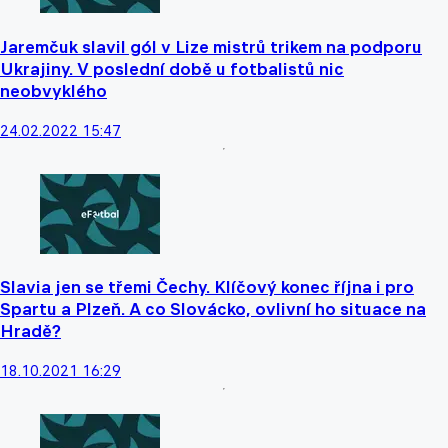
Jaremčuk slavil gól v Lize mistrů trikem na podporu
Ukrajiny. V poslední době u fotbalistů nic
neobvyklého
24.02.2022 15:47
Slavia jen se třemi Čechy. Klíčový konec října i pro
Spartu a Plzeň. A co Slovácko, ovlivní ho situace na
Hradě?
18.10.2021 16:29