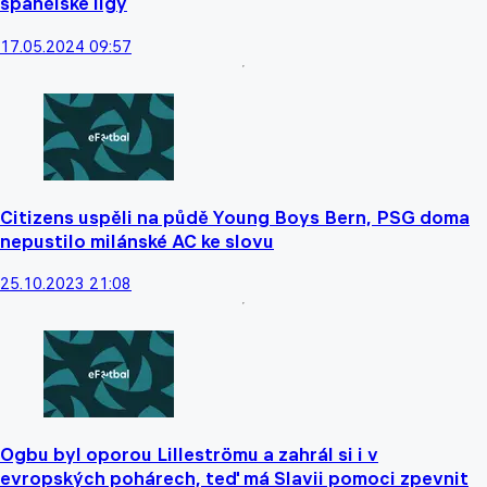
španělské ligy
17.05.2024 09:57
Citizens uspěli na půdě Young Boys Bern, PSG doma
nepustilo milánské AC ke slovu
25.10.2023 21:08
Ogbu byl oporou Lilleströmu a zahrál si i v
evropských pohárech, teď má Slavii pomoci zpevnit