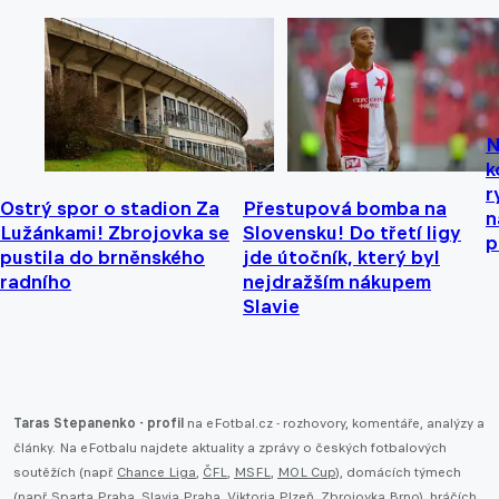
N
k
r
Ostrý spor o stadion Za
Přestupová bomba na
n
Lužánkami! Zbrojovka se
Slovensku! Do třetí ligy
p
pustila do brněnského
jde útočník, který byl
radního
nejdražším nákupem
Slavie
Taras Stepanenko - profil
na eFotbal.cz - rozhovory, komentáře, analýzy a
články. Na eFotbalu najdete aktuality a zprávy o českých fotbalových
soutěžích (např.
Chance Liga
,
ČFL
,
MSFL
,
MOL Cup
), domácích týmech
(např.
Sparta Praha
,
Slavia Praha
,
Viktoria Plzeň
,
Zbrojovka Brno
), hráčích