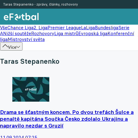
Taras Stepanenko - zprávy, články, rozhovory
Vše
Chance Liga
2. Liga
Premier League
LaLiga
Bundesliga
Serie
A
Nižší soutěže
Rozhovory
Liga mistrů
Evropská liga
Konferenční
liga
Mistrovství světa
Více
Taras Stepanenko
Drama se šťastným koncem. Po dvou trefách Šulce a
penaltě kapitána Součka Česko zdolalo Ukrajinu a
napravilo nezdar s Gruzií
11.09.2024 07:25