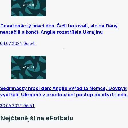
Devatenáctý hrací den: Češi bojovali, ale na Dány
nestačili a končí. Anglie rozstřílela Ukrajinu
04.07.2021 06:54
Sedmnáctý hrací den: Anglie vyřadila Němce, Dovbyk
vystřelil Ukrajině v prodloužení postup do čtvrtfinále
30.06.2021 06:51
Nejčtenější na eFotbalu