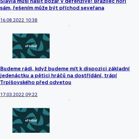
Slavia musí hasit požár v defenzivě! Brazilec hoří
sám, řešením může být příchod seveřana
16.08.2022 10:38
Budeme rádi, když budeme mít k dispozici základní
jedenáctku a pětici hráčů na dostřídání, trápí
Trpišovského před odvetou
17.03.2022 09:22