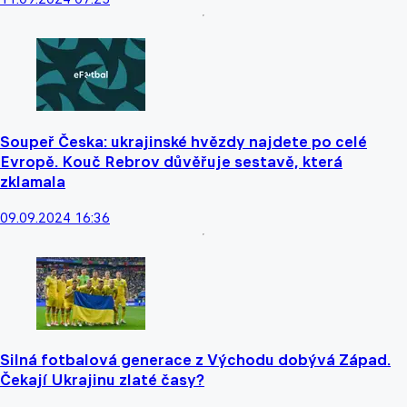
Soupeř Česka: ukrajinské hvězdy najdete po celé
Evropě. Kouč Rebrov důvěřuje sestavě, která
zklamala
09.09.2024 16:36
Silná fotbalová generace z Východu dobývá Západ.
Čekají Ukrajinu zlaté časy?