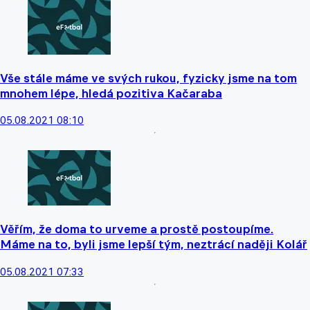
Vše stále máme ve svých rukou, fyzicky jsme na tom
mnohem lépe, hledá pozitiva Kačaraba
05.08.2021 08:10
Věřím, že doma to urveme a prostě postoupíme.
Máme na to, byli jsme lepší tým, neztrácí naději Kolář
05.08.2021 07:33