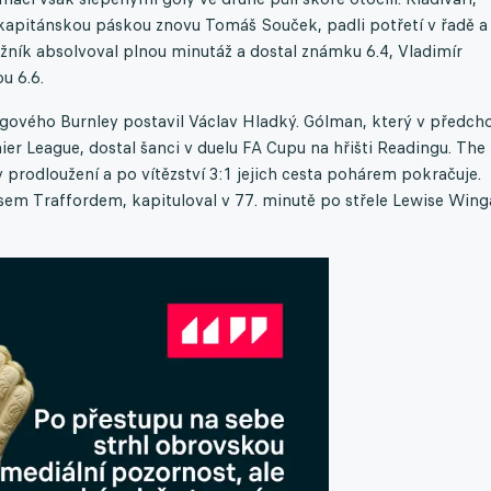
 kapitánskou páskou znovu Tomáš Souček, padli potřetí v řadě a
žník absolvoval plnou minutáž a dostal známku 6.4, Vladimír
u 6.6.
gového Burnley postavil Václav Hladký. Gólman, který v předcho
er League, dostal šanci v duelu FA Cupu na hřišti Readingu. The
v prodloužení a po vítězství 3:1 jejich cesta pohárem pokračuje.
esem Traffordem, kapituloval v 77. minutě po střele Lewise Wing