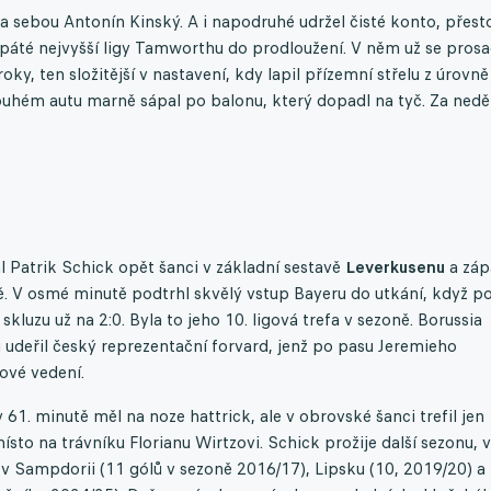
 sebou Antonín Kinský. A i napodruhé udržel čisté konto, přest
 páté nejvyšší ligy Tamworthu do prodloužení. V něm už se prosad
ky, ten složitější v nastavení, kdy lapil přízemní střelu z úrovně
louhém autu marně sápal po balonu, který dopadl na tyč. Za nedě
l Patrik Schick opět šanci v základní sestavě
Leverkusenu
a záp
. V osmé minutě podtrhl skvělý vstup Bayeru do utkání, když p
luzu už na 2:0. Byla to jeho 10. ligová trefa v sezoně. Borussia
 udeřil český reprezentační forvard, jenž po pasu Jeremieho
ové vedení.
 61. minutě měl na noze hattrick, ale v obrovské šanci trefil jen
to na trávníku Florianu Wirtzovi. Schick prožije další sezonu, v
 v Sampdorii (11 gólů v sezoně 2016/17), Lipsku (10, 2019/20) a