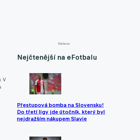
Reklama
Nejčtenější na eFotbalu
. V
e
Přestupová bomba na Slovensku!
Do třetí ligy jde útočník, který byl
nejdražším nákupem Slavie