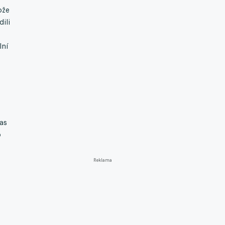
ože
ili
lní
as
o
Reklama