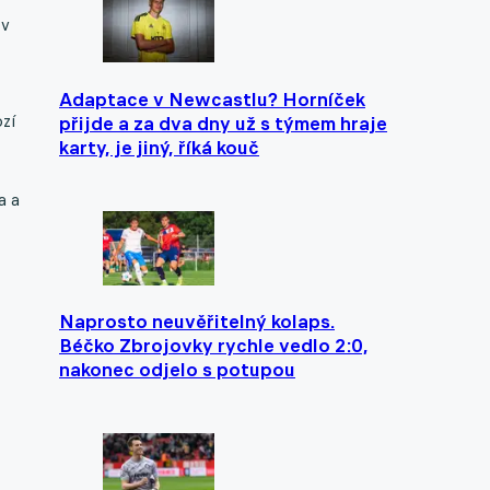
 v
Adaptace v Newcastlu? Horníček
zí
přijde a za dva dny už s týmem hraje
karty, je jiný, říká kouč
a a
Naprosto neuvěřitelný kolaps.
Béčko Zbrojovky rychle vedlo 2:0,
nakonec odjelo s potupou