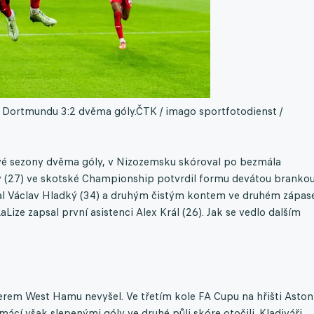
 Dortmundu 3:2 dvěma góly.
ČTK / imago sportfotodienst /
gové sezony dvěma góly, v Nizozemsku skóroval po bezmála
ý (27) ve skotské Championship potvrdil formu devátou brankou
čkal Václav Hladký (34) a druhým čistým kontem ve druhém zápas
ize zapsal první asistenci Alex Král (26). Jak se vedlo dalším
em West Hamu nevyšel. Ve třetím kole FA Cupu na hřišti Aston
ácí však slepenými góly ve druhé půli skóre otočili. Kladiváři,