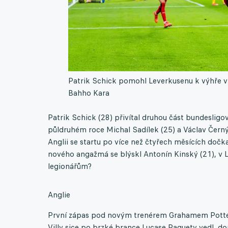
Patrik Schick pomohl Leverkusenu k výhře v
Bahho Kara
Patrik Schick (28) přivítal druhou část bundesli
půldruhém roce Michal Sadílek (25) a Václav Čern
Anglii se startu po více než čtyřech měsících do
nového angažmá se blýskl Antonín Kinský (21), v LaL
legionářům?
Anglie
První zápas pod novým trenérem Grahamem Potter
Villy sice po brzké brance Lucase Paquety vedl, dom