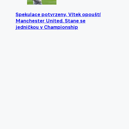
Spekulace potvrzeny, Vítek opouští
Manchester United. Stane se
jedničkou v Championship