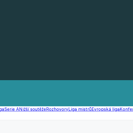
ga
Serie A
Nižší soutěže
Rozhovory
Liga mistrů
Evropská liga
Konfer