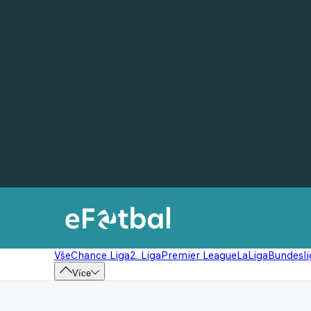
Vše
Chance Liga
2. Liga
Premier League
LaLiga
Bundesli
Více