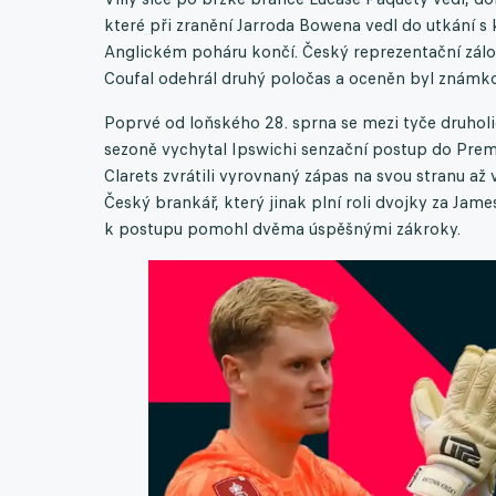
které při zranění Jarroda Bowena vedl do utkání s
Anglickém poháru končí. Český reprezentační zálo
Coufal odehrál druhý poločas a oceněn byl známko
Poprvé od loňského 28. sprna se mezi tyče druholi
sezoně vychytal Ipswichi senzační postup do Premi
Clarets zvrátili vyrovnaný zápas na svou stranu až 
Český brankář, který jinak plní roli dvojky za Jam
k postupu pomohl dvěma úspěšnými zákroky.