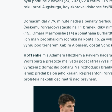
nyní podruhé v Bayeru (24, 2021/22 a zatím 11 v 
roku proti Augsburgu, kdy skóroval dokonce čtyřik
Domácím dal v 79. minutě naději z penalty Serhou Gu
Českému forvardovi stačilo na 11 branek, díky nim
(15), Omara Marmoushe (14) a Jonathana Burkardt
jich má v probíhajícím ročníku na kontě 15. Za vý
výhru pod trenérem Xabim Alonsem, dostal Schi
Hoffenheim
s Adamem Hložkem a Pavlem Kadeřábke
Wolfsburg a přestože měl větší počet střel i vyšší
vyřazení z domácího poháru. Na rozhodující brank
jemuž předal balon jeho krajan. Reprezantční forva
proletěla několik decimetrů nad břevnem.