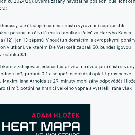
ročníku 2024/25). Dvěma zásahy navázal na poslední duel loňské
rát.
irassy, ale úřadující němečtí mistři vyrovnání nepřipustili.
ž se posunul na čtvrté místo tabulky střelců za Harryho Kanea
a (12), jen 13 zápasů. V součtu s domácími a evropskými pohár
kon v utkání, ve kterém Die Werkself zapsali 50. bundesligovou
ck známku
8.1
.
m v zahajovací jedenáctce přivítal na úvod jarní části sezony
 hodnotu xG, prohrál 0:1 a soupeři nedokázal oplatit prosincové
u Maximiliana Arnolda ze 29. minuty mohl záhy odpovědět Hlož
rd si míč potáhl na hranici velkého vápna a vystřelil, rána však