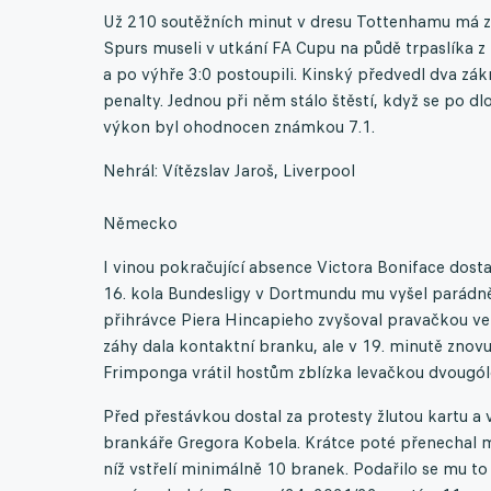
Už 210 soutěžních minut v dresu Tottenhamu má za
Spurs museli v utkání FA Cupu na půdě trpaslíka z
a po výhře 3:0 postoupili. Kinský předvedl dva zákro
penalty. Jednou při něm stálo štěstí, když se po d
výkon byl ohodnocen známkou 7.1.
Nehrál: Vítězslav Jaroš, Liverpool
Německo
I vinou pokračující absence Victora Boniface dosta
16. kola Bundesligy v Dortmundu mu vyšel parádně
přihrávce Piera Hincapieho zvyšoval pravačkou ve sk
záhy dala kontaktní branku, ale v 19. minutě znovu
Frimponga vrátil hostům zblízka levačkou dvougól
Před přestávkou dostal za protesty žlutou kartu a v
brankáře Gregora Kobela. Krátce poté přenechal mís
níž vstřelí minimálně 10 branek. Podařilo se mu to