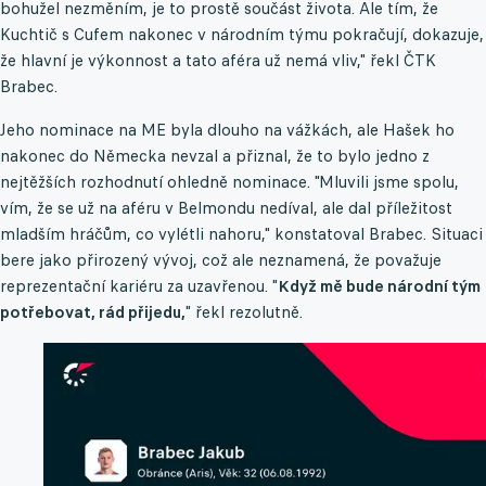
bohužel nezměním, je to prostě součást života. Ale tím, že
Kuchtič s Cufem nakonec v národním týmu pokračují, dokazuje,
že hlavní je výkonnost a tato aféra už nemá vliv," řekl ČTK
Brabec.
Jeho nominace na ME byla dlouho na vážkách, ale Hašek ho
nakonec do Německa nevzal a přiznal, že to bylo jedno z
nejtěžších rozhodnutí ohledně nominace. "Mluvili jsme spolu,
vím, že se už na aféru v Belmondu nedíval, ale dal příležitost
mladším hráčům, co vylétli nahoru," konstatoval Brabec. Situaci
bere jako přirozený vývoj, což ale neznamená, že považuje
reprezentační kariéru za uzavřenou. "
Když mě bude národní tým
potřebovat, rád přijedu,
" řekl rezolutně.