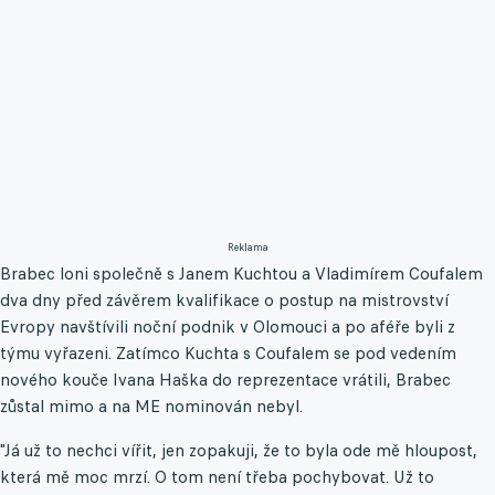
Reklama
Brabec loni společně s Janem Kuchtou a Vladimírem Coufalem
dva dny před závěrem kvalifikace o postup na mistrovství
Evropy navštívili noční podnik v Olomouci a po aféře byli z
týmu vyřazeni. Zatímco Kuchta s Coufalem se pod vedením
nového kouče Ivana Haška do reprezentace vrátili, Brabec
zůstal mimo a na ME nominován nebyl.
"Já už to nechci vířit, jen zopakuji, že to byla ode mě hloupost,
která mě moc mrzí. O tom není třeba pochybovat. Už to