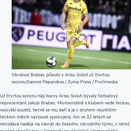
Obránce Brabec působí v Arisu Soluň už čtvrtou
sezonu.
Giannis Papanikos / Zuma Press / Profimedia
Už čtvrtou sezonu hájí barvy Arisu Soluň bývalý fotbalový
reprezentant Jakub Brabec. Momentálně s klubem vede řeckou
nejvyšší soutěž, herně se mu daří a je v druhém největším
řeckém městě navýsost spokojený. Ani ve 32 letech se
nevzdává naděje na návrat do českého národního týmu, v němž
nuceně skončil loni v listopadu po návštěvě olomouckého