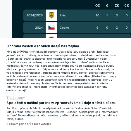
Ochrana vašich osobních údajů nás zajímá
My a naši
999
partneři ukládáme osobní údaje, jako jsou údaje o prohlížení nebo
jedinečné identifikátory, ve vašem zařízení a využíváme přístup k nim. Volbou možnosti
„Souhlasím“ povolíte sledovací technologie na podporu účelů uvedených v části
„Společně s našimi partnery zpracováváme údaje s tímto cílem“, zatímco volbou
možnosti „Zamítnout vše“ nebo odvoláním svého souhlasu je zakážete. Pokud budou
sledovací prvky zakázány, určitý obsah a reklamy, které se vám budou zobrazovat, pro
vás nemusejí být relevantní. Tuto nabídku můžete znovu kdykoli zobrazit pro změnu
vašich nastavení nebo odvolání souhlasu, a to kliknutím na odkaz „Předvolby ochrany
osobních údajů“ v dolní části webových stránek nebo případně na plovoucí ikonu v
levém dolním rohu webových stránek. Vaše nastavení se uplatní v rámci našeho
Internetová stránka. Podrobnější informace najdete v našich Zásadách ochrany
osobních údajů.
Poslední Brabcovy sezony.
Livesport
Třetí strany
Společně s našimi partnery zpracováváme údaje s tímto cílem:
Používání přesných údajů o zeměpisné poloze. Aktivní vyhledávání identifikačních
Možná ta chvíle přichází nyní. Aris vede řeckou ligu, Brabec
údajů v rámci specifických vlastností zařízení. Ukládání a/nebo přístup k informacím v
zařízení. Personalizovaná reklama a obsah, měření reklam a obsahu, průzkum publika a
patří mezi opory a v dosavadních devíti utkáních nechyběl na
rozvoj služeb.
Seznam partnerů (dodavatelů)
hřišti ani minutu. "Hrajeme o špici tabulky, na což jsme úplně