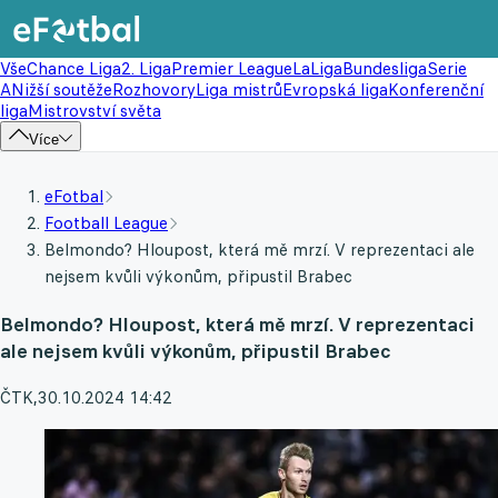
Vše
Chance Liga
2. Liga
Premier League
LaLiga
Bundesliga
Serie
A
Nižší soutěže
Rozhovory
Liga mistrů
Evropská liga
Konferenční
liga
Mistrovství světa
Více
eFotbal
Football League
Belmondo? Hloupost, která mě mrzí. V reprezentaci ale
nejsem kvůli výkonům, připustil Brabec
Belmondo? Hloupost, která mě mrzí. V reprezentaci
ale nejsem kvůli výkonům, připustil Brabec
ČTK
,
30.10.2024 14:42