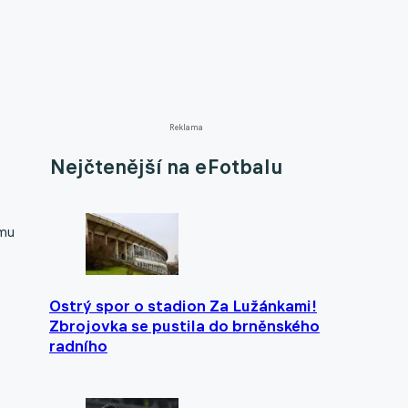
Reklama
Nejčtenější na eFotbalu
 mu
Ostrý spor o stadion Za Lužánkami!
Zbrojovka se pustila do brněnského
radního