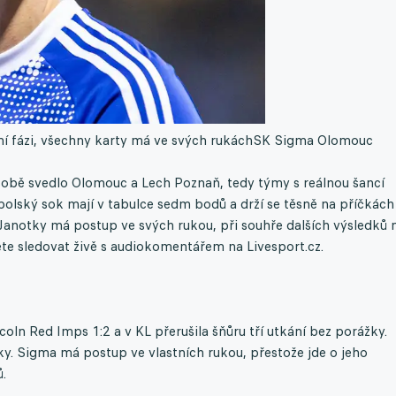
í fázi, všechny karty má ve svých rukách
SK Sigma Olomouc
 sobě svedlo Olomouc a Lech Poznaň, tedy týmy s reálnou šancí
í polský sok mají v tabulce sedm bodů a drží se těsně na příčkách
 Janotky má postup ve svých rukou, při souhře dalších výsledků
te sledovat živě s audiokomentářem na Livesport.cz.
oln Red Imps 1:2 a v KL přerušila šňůru tří utkání bez porážky.
ky. Sigma má postup ve vlastních rukou, přestože jde o jeho
.