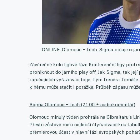
ONLINE: Olomouc – Lech. Sigma bojuje o jarn
Závěrečné kolo ligové fáze Konferenční ligy proti
proniknout do jarního play off. Jak Sigma, tak jej
zaručujících vyřazovací boje. Tým trenéra Tomáše
k němu může stačit i porážka. Průběh zápasu může
Sigma Olomouc – Lech (21:00 + audiokomentář)
Olomouc minulý týden prohrála na Gibraltaru s Linc
Přesto zůstává mezi nejlepší čtyřiadvacítkou tabul
premiérovou účast v hlavní fázi evropských pohárů