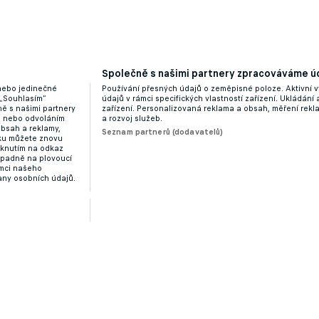
Společně s našimi partnery zpracováváme úd
v Olomouci bude sázet na útočný fotbal
 nebo jedinečné
Používání přesných údajů o zeměpisné poloze. Aktivní v
 „Souhlasím“
údajů v rámci specifických vlastností zařízení. Ukládání 
ě s našimi partnery
zařízení. Personalizovaná reklama a obsah, měření rek
“ nebo odvoláním
a rozvoj služeb.
obsah a reklamy,
Seznam partnerů (dodavatelů)
dku můžete znovu
liknutím na odkaz
ípadně na plovoucí
ámci našeho
any osobních údajů.
nční lize obrovskou novinu. Na Lech vyrazí i s žolíkem!