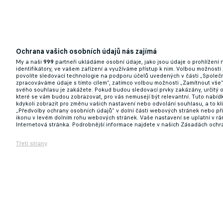
Ochrana vašich osobních údajů nás zajímá
Zkouška ambicí. Lech už je z krize venku, 
My a naši
999
partneři ukládáme osobní údaje, jako jsou údaje o prohlížení
identifikátory, ve vašem zařízení a využíváme přístup k nim. Volbou možnosti
povolíte sledovací technologie na podporu účelů uvedených v části „Společn
18.12.2025 08:16
zpracováváme údaje s tímto cílem“, zatímco volbou možnosti „Zamítnout vše
svého souhlasu je zakážete. Pokud budou sledovací prvky zakázány, určitý 
které se vám budou zobrazovat, pro vás nemusejí být relevantní. Tuto nabí
kdykoli zobrazit pro změnu vašich nastavení nebo odvolání souhlasu, a to k
„Předvolby ochrany osobních údajů“ v dolní části webových stránek nebo př
ikonu v levém dolním rohu webových stránek. Vaše nastavení se uplatní v r
Internetová stránka. Podrobnější informace najdete v našich Zásadách ochr
Třetí strany
Sigma hlásí před klíčovou bitvou v Konfere
17.12.2025 21:44