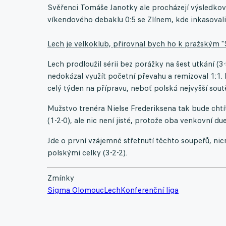
Svěřenci Tomáše Janotky ale procházejí výsledkovou
víkendového debaklu 0:5 se Zlínem, kde inkasovali 
Lech je velkoklub, přirovnal bych ho k pražským "
Lech prodloužil sérii bez porážky na šest utkání (
nedokázal využít početní převahu a remizoval 1:1.
celý týden na přípravu, neboť polská nejvyšší sout
Mužstvo trenéra Nielse Frederiksena tak bude cht
(1-2-0), ale nic není jisté, protože oba venkovní d
Jde o první vzájemné střetnutí těchto soupeřů, n
polskými celky (3-2-2).
Zmínky
Sigma Olomouc
Lech
Konferenční liga