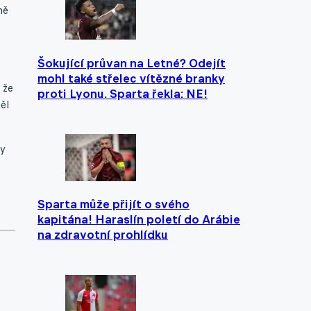
ně
Šokující průvan na Letné? Odejít
mohl také střelec vítězné branky
 že
proti Lyonu. Sparta řekla: NE!
ěl
ky
Sparta může přijít o svého
kapitána! Haraslín poletí do Arábie
na zdravotní prohlídku