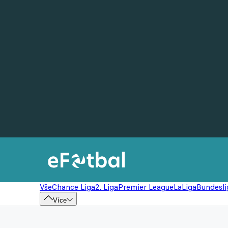
Vše
Chance Liga
2. Liga
Premier League
LaLiga
Bundesli
Více