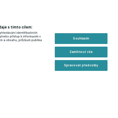
aje s tímto cílem:
yhledávání identifikačních
a/nebo přístup k informacím v
Souhlasím
lam a obsahu, průzkum publika
Zamítnout vše
Spravovat předvolby