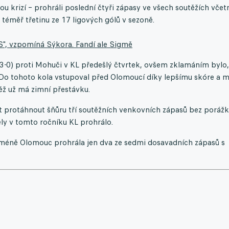
 krizí – prohráli poslední čtyři zápasy ve všech soutěžích včet
téměř třetinu ze 17 ligových gólů v sezoně.
S", vzpomíná Sýkora. Fandí ale Sigmě
3-3-0) proti Mohuči v KL předešlý čtvrtek, ovšem zklamáním bylo,
 Do tohoto kola vstupoval před Olomoucí díky lepšímu skóre a m
ěž už má zimní přestávku.
ít protáhnout šňůru tří soutěžních venkovních zápasů bez poráž
uely v tomto ročníku KL prohrálo.
icméně Olomouc prohrála jen dva ze sedmi dosavadních zápasů s