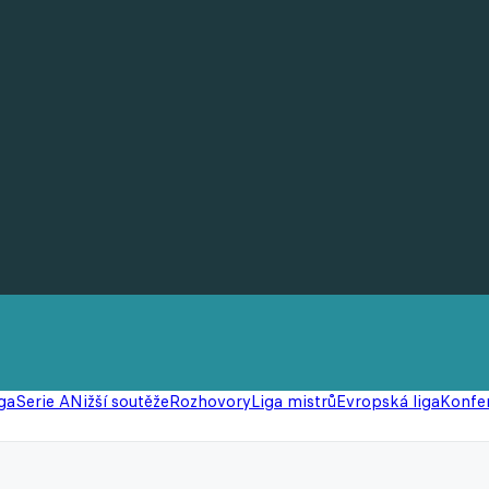
ga
Serie A
Nižší soutěže
Rozhovory
Liga mistrů
Evropská liga
Konfer