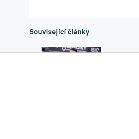
Související články
Lech je velkoklub, přirovnal bych ho k pra
18.12.2025 12:33