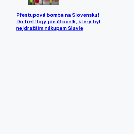
Přestupová bomba na Slovensku!
Do třetí ligy jde útočník, který byl
nejdražším nákupem Slavie