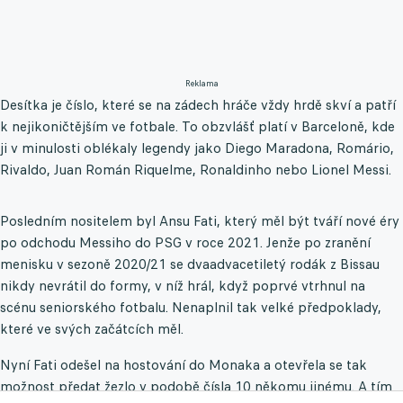
Reklama
Desítka je číslo, které se na zádech hráče vždy hrdě skví a patří
k nejikoničtějším ve fotbale. To obzvlášť platí v Barceloně, kde
ji v minulosti oblékaly legendy jako Diego Maradona, Romário,
Rivaldo, Juan Román Riquelme, Ronaldinho nebo Lionel Messi.
Posledním nositelem byl Ansu Fati, který měl být tváří nové éry
po odchodu Messiho do PSG v roce 2021. Jenže po zranění
menisku v sezoně 2020/21 se dvaadvacetiletý rodák z Bissau
nikdy nevrátil do formy, v níž hrál, když poprvé vtrhnul na
scénu seniorského fotbalu. Nenaplnil tak velké předpoklady,
které ve svých začátcích měl.
Nyní Fati odešel na hostování do Monaka a otevřela se tak
možnost předat žezlo v podobě čísla 10 někomu jinému. A tím