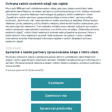
někým je Lamine Yamal.
Ochrana vašich osobních údajů nás zajímá
My a naši
999
partneři ukládáme osobní údaje, jako jsou údaje o prohlížení nebo
Sedmnáctiletý klubový odchovanec v rozhovoru z uplynulé
jedinečné identifikátory, ve vašem zařízení a využíváme přístup k nim. Volbou možnosti
„Souhlasím“ povolíte sledovací technologie na podporu účelů uvedených v části
sezony uvedl, že dokud má na svých zádech desítku Fati, bude
„Společně s našimi partnery zpracováváme údaje s tímto cílem“, zatímco volbou
možnosti „Zamítnout vše“ nebo odvoláním svého souhlasu je zakážete. Pokud budou
nosit devatenáctku. Teď ale nastal čas, aby si Yamal vzal číslo,
sledovací prvky zakázány, určitý obsah a reklamy, které se vám budou zobrazovat, pro
vás nemusejí být relevantní. Tuto nabídku můžete znovu kdykoli zobrazit pro změnu
které v Barceloně vždy patřilo hráčům s výjimečným talentem.
vašich nastavení nebo odvolání souhlasu, a to kliknutím na odkaz „Předvolby ochrany
osobních údajů“ v dolní části webových stránek nebo případně na plovoucí ikonu v
levém dolním rohu webových stránek. Vaše nastavení se uplatní v rámci našeho
Klub informaci oficiálně stále zatajuje. Na svém eshopu už nový
Internetová stránka. Podrobnější informace najdete v našich Zásadách ochrany
osobních údajů.
Yamalův dres prodává, ale s popiskem "záhadné číslo".
Třetí strany
Společně s našimi partnery zpracováváme údaje s tímto cílem:
Používání přesných údajů o zeměpisné poloze. Aktivní vyhledávání identifikačních
V kamenném fanshopu však už culés mohli vidět, že dres nese
údajů v rámci specifických vlastností zařízení. Ukládání a/nebo přístup k informacím v
zařízení. Personalizovaná reklama a obsah, měření reklam a obsahu, průzkum publika a
ikonickou desítku, což potvrdily i fotografie sdílené na
rozvoj služeb.
Seznam partnerů (dodavatelů)
sociálních sítích.
Souhlasím
Zmínky
LaLiga
Lamine Yamal
Barcelona
Lionel Messi
Ansu Fati
Zamítnout vše
Spravovat předvolby
Související články