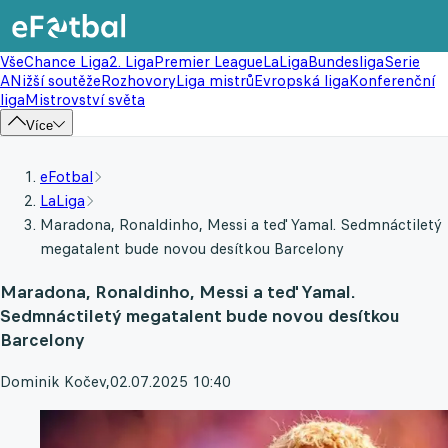
Vše
Chance Liga
2. Liga
Premier League
LaLiga
Bundesliga
Serie
A
Nižší soutěže
Rozhovory
Liga mistrů
Evropská liga
Konferenční
liga
Mistrovství světa
Více
eFotbal
LaLiga
Maradona, Ronaldinho, Messi a teď Yamal. Sedmnáctiletý
megatalent bude novou desítkou Barcelony
Maradona, Ronaldinho, Messi a teď Yamal.
Sedmnáctiletý megatalent bude novou desítkou
Barcelony
Dominik Kočev
,
02.07.2025 10:40