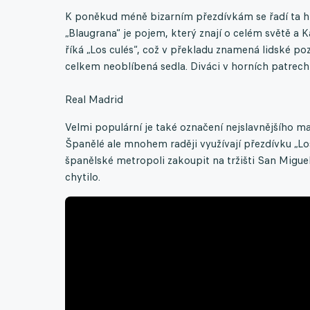
K poněkud méně bizarním přezdívkám se řadí ta hr
„Blaugrana“ je pojem, který znají o celém světě a
říká „Los culés“, což v překladu znamená lidské po
celkem neoblíbená sedla. Diváci v horních patrech
Real Madrid
Velmi populární je také označení nejslavnějšího ma
Španělé ale mnohem raději využívají přezdívku „Lo
španělské metropoli zakoupit na tržišti San Miguel
chytilo.