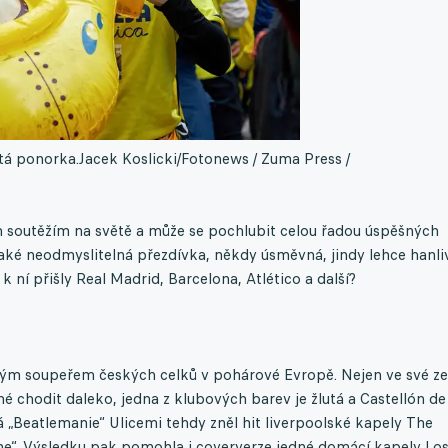
utá ponorka.
Jacek Koslicki/Fotonews / Zuma Press /
m soutěžím na světě a může se pochlubit celou řadou úspěšných
také neodmyslitelná přezdívka, někdy úsměvná, jindy lehce hanli
k ní přišly Real Madrid, Barcelona, Atlético a další?
stým soupeřem českých celků v pohárové Evropě. Nejen ve své z
 chodit daleko, jedna z klubových barev je žlutá a Castellón de 
á „Beatlemanie“ Ulicemi tehdy zněl hit liverpoolské kapely The
rine“. Výsledku pak pomohla i coververze jedné domácí kapely Lo