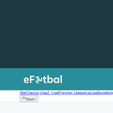
Vše
Chance Liga
2. Liga
Premier League
LaLiga
Bundesli
Více