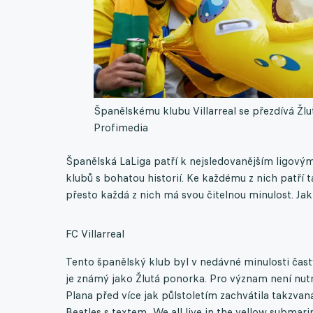
Španělskému klubu Villarreal se přezdívá Žl
Profimedia
Španělská LaLiga patří k nejsledovanějším ligový
klubů s bohatou historií. Ke každému z nich patří 
přesto každá z nich má svou čitelnou minulost. Jak 
FC Villarreal
Tento španělský klub byl v nedávné minulosti ča
je známý jako Žlutá ponorka. Pro význam není nutné
Plana před více jak půlstoletím zachvátila takzvan
Beatles s textem „We all live in the yellow subma