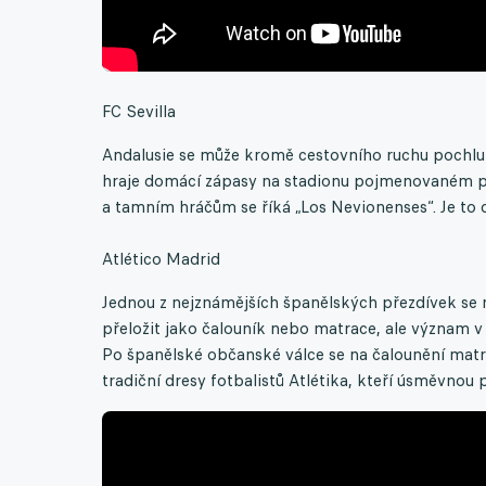
FC Sevilla
Andalusie se může kromě cestovního ruchu pochlubi
hraje domácí zápasy na stadionu pojmenovaném p
a tamním hráčům se říká „Los Nevionenses“. Je to d
Atlético Madrid
Jednou z nejznámějších španělských přezdívek se m
přeložit jako čalouník nebo matrace, ale význam v
Po španělské občanské válce se na čalounění matra
tradiční dresy fotbalistů Atlétika, kteří úsměvnou 