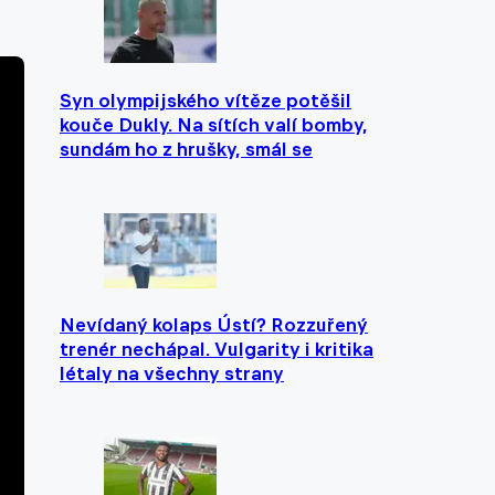
Syn olympijského vítěze potěšil
kouče Dukly. Na sítích valí bomby,
sundám ho z hrušky, smál se
Nevídaný kolaps Ústí? Rozzuřený
trenér nechápal. Vulgarity i kritika
létaly na všechny strany