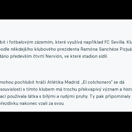
t i fotbalovým zázemím, které využívá například FC Sevilla. Kl
odle někdejšího klubového prezidenta Ramóna Sanchéze Pizju
áno především čtvrtí Nervión, ve které stadion sídlí.
ohou pochlubit hráči Atlétika Madrid. „El colchonero“ se dá
 souvislosti s tímto klubem má trochu překvapivý význam a histo
cí používala látka s bílými a rudými pruhy. Ty pak připomínaly
přezdívku nakonec vzali za svou.