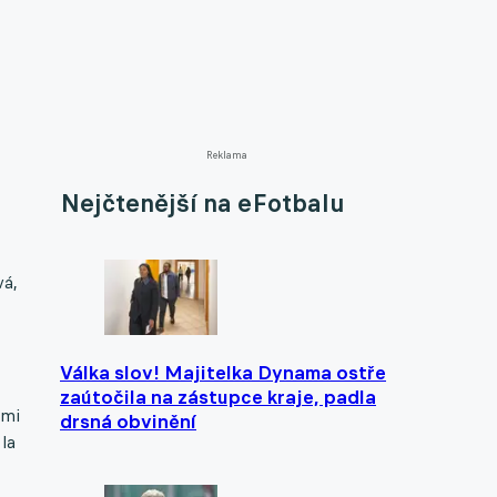
Reklama
Nejčtenější na eFotbalu
vá,
Válka slov! Majitelka Dynama ostře
zaútočila na zástupce kraje, padla
emi
drsná obvinění
la
s