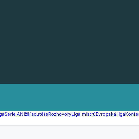
ga
Serie A
Nižší soutěže
Rozhovory
Liga mistrů
Evropská liga
Konfer