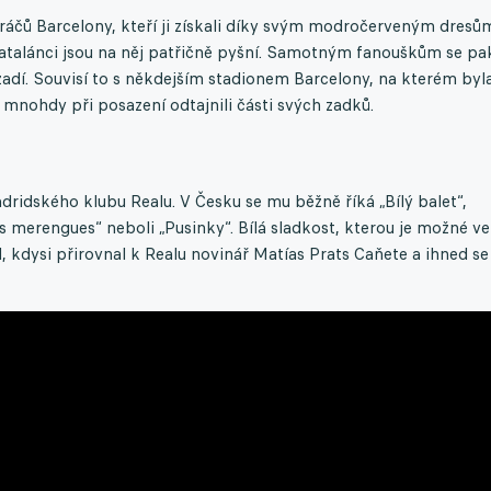
áčů Barcelony, kteří ji získali díky svým modročerveným dresů
 Katalánci jsou na něj patřičně pyšní. Samotným fanouškům se pa
zadí. Souvisí to s někdejším stadionem Barcelony, na kterém byl
 mnohdy při posazení odtajnili části svých zadků.
dridského klubu Realu. V Česku se mu běžně říká „Bílý balet“,
s merengues“ neboli „Pusinky“. Bílá sladkost, kterou je možné ve
, kdysi přirovnal k Realu novinář Matías Prats Caňete a ihned se