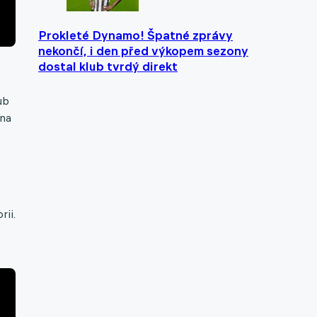
Prokleté Dynamo! Špatné zprávy
nekončí, i den před výkopem sezony
dostal klub tvrdý direkt
ub
ána
rii.