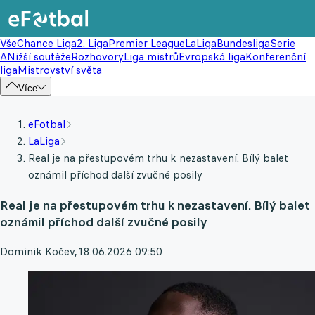
Vše
Chance Liga
2. Liga
Premier League
LaLiga
Bundesliga
Serie
A
Nižší soutěže
Rozhovory
Liga mistrů
Evropská liga
Konferenční
liga
Mistrovství světa
Více
eFotbal
LaLiga
Real je na přestupovém trhu k nezastavení. Bílý balet
oznámil příchod další zvučné posily
Real je na přestupovém trhu k nezastavení. Bílý balet
oznámil příchod další zvučné posily
Dominik Kočev
,
18.06.2026 09:50