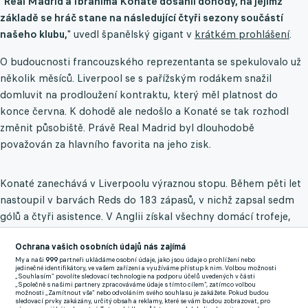
"
Real Madrid a Ibrahima Konaté dosáhli dohody, na jejímž
základě se hráč stane na následující čtyři sezony součástí
našeho klubu,
" uvedl španělský gigant v
krátkém prohlášení
.
O budoucnosti francouzského reprezentanta se spekulovalo už
několik měsíců. Liverpool se s pařížským rodákem snažil
domluvit na prodloužení kontraktu, který měl platnost do
konce června. K dohodě ale nedošlo a Konaté se tak rozhodl
změnit působiště. Právě Real Madrid byl dlouhodobě
považován za hlavního favorita na jeho zisk.
Konaté zanechává v Liverpoolu výraznou stopu. Během pěti let
nastoupil v barvách Reds do 183 zápasů, v nichž zapsal sedm
gólů a čtyři asistence. V Anglii získal všechny domácí trofeje,
tedy Premier League, FA Cup, dva Ligové poháry a Community
Ochrana vašich osobních údajů nás zajímá
Shield.
My a naši
999
partneři ukládáme osobní údaje, jako jsou údaje o prohlížení nebo
jedinečné identifikátory, ve vašem zařízení a využíváme přístup k nim. Volbou možnosti
Pro Real jde o další zvučnou letní posilu. Španělský gigant
„Souhlasím“ povolíte sledovací technologie na podporu účelů uvedených v části
„Společně s našimi partnery zpracováváme údaje s tímto cílem“, zatímco volbou
přivedl vedle Konatého také Denzela Dumfriese, Bernarda Silvu
možnosti „Zamítnout vše“ nebo odvoláním svého souhlasu je zakážete. Pokud budou
sledovací prvky zakázány, určitý obsah a reklamy, které se vám budou zobrazovat, pro