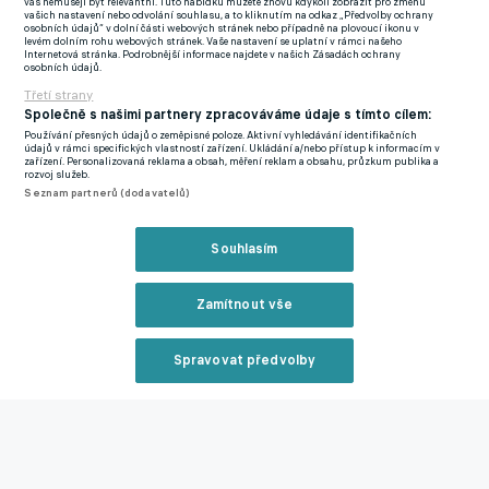
a Marca Cucurellu. A tím jeho aktivita na trhu nemusí končit.
vás nemusejí být relevantní. Tuto nabídku můžete znovu kdykoli zobrazit pro změnu
vašich nastavení nebo odvolání souhlasu, a to kliknutím na odkaz „Předvolby ochrany
Bílý balet se totiž zajímá také o Enza Fernándeze z Chelsea,
osobních údajů“ v dolní části webových stránek nebo případně na plovoucí ikonu v
levém dolním rohu webových stránek. Vaše nastavení se uplatní v rámci našeho
Rodriho z Manchesteru City či Nica Schlotterbecka z Borussie
Internetová stránka. Podrobnější informace najdete v našich Zásadách ochrany
osobních údajů.
Dortmund.
Třetí strany
Společně s našimi partnery zpracováváme údaje s tímto cílem:
Real přetlačil Barcelonu i Atlético. Mourinho získal svou
Používání přesných údajů o zeměpisné poloze. Aktivní vyhledávání identifikačních
údajů v rámci specifických vlastností zařízení. Ukládání a/nebo přístup k informacím v
vysněnou posilu
zařízení. Personalizovaná reklama a obsah, měření reklam a obsahu, průzkum publika a
rozvoj služeb.
Seznam partnerů (dodavatelů)
Zmínky
LaLiga
Ibrahima Konaté
Real Madrid
Souhlasím
Související články
Zamítnout vše
Spravovat předvolby
Reklama