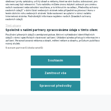
sledovací prvky zakázány, určitý obsah a reklamy, které se vám budou zobrazovat, pro
vás nemusejí být relevantní. Tuto nabídku můžete znovu kdykoli zobrazit pro změnu
"Pokud jde o atraktivitu, zápas dvou německých mužstev je
vašich nastavení nebo odvolání souhlasu, a to kliknutím na odkaz „Předvolby ochrany
osobních údajů“ v dolní části webových stránek nebo případně na plovoucí ikonu v
vždycky výjimečný. Podle mě nemá dvojzápas favorita. Hodně
levém dolním rohu webových stránek. Vaše nastavení se uplatní v rámci našeho
Zavřít reklamu
Internetová stránka. Podrobnější informace najdete v našich Zásadách ochrany
lidí věří Leverkusenu, ale Bayern nikdy není outsider, bez ohledu
osobních údajů.
na to, v jaké formě se nachází," uvedl bývalý hráč obou celků
Třetí strany
Michael Ballack.
Společně s našimi partnery zpracováváme údaje s tímto cílem:
Používání přesných údajů o zeměpisné poloze. Aktivní vyhledávání identifikačních
údajů v rámci specifických vlastností zařízení. Ukládání a/nebo přístup k informacím v
Liverpool ovládl ligovou fázi se sedmi výhrami z osmi duelů,
zařízení. Personalizovaná reklama a obsah, měření reklam a obsahu, průzkum publika a
rozvoj služeb.
prohrál až na závěr v Eindhovenu. PSG si účast mezi 16
Seznam partnerů (dodavatelů)
nejlepšími vysloužilo po dvou výhrách nad francouzským
soupeřem Brestem s celkovým skóre 10:0.
"Stejně jako my i
Reklama
Souhlasím
PSG je v čele domácí soutěže a dlouho neprohráli. Je to výzva,
na kterou se těšíme. Ve velkém stylu vyřadili Brest, v ligové
Zamítnout vše
fázi porazili Stuttgart, Manchester City, Gironu a Salcburk,"
řekl trenér anglického celku Arne Slot.
Spravovat předvolby
Reklama
Benfica a Barcelona se utkají podruhé v sezoně, v lednu
Katalánci v portugalské metropoli po divokém průběhu a
obratu zvítězili 5:4.
"Benfica měla téměř týden na přípravu, o