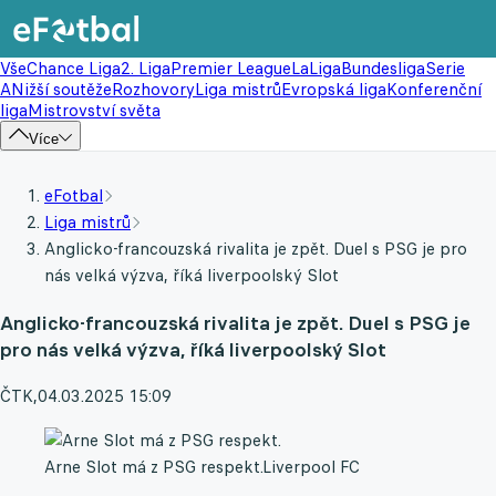
Vše
Chance Liga
2. Liga
Premier League
LaLiga
Bundesliga
Serie
A
Nižší soutěže
Rozhovory
Liga mistrů
Evropská liga
Konferenční
liga
Mistrovství světa
Více
eFotbal
Liga mistrů
Anglicko-francouzská rivalita je zpět. Duel s PSG je pro
nás velká výzva, říká liverpoolský Slot
Anglicko-francouzská rivalita je zpět. Duel s PSG je
pro nás velká výzva, říká liverpoolský Slot
ČTK
,
04.03.2025 15:09
Arne Slot má z PSG respekt.
Liverpool FC