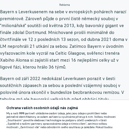
Reklama
Bayern s Leverkusenem na sebe v evropských pohárech narazí
premiérově. Zároveň půjde o první čistě německý souboj v
"milionářské" soutěži od května 2013, kdy bavorský gigant ve
finále zdolal Dortmund. Mnichované prošli minimálně do
čtvrtfinále ve 12 z posledních 13 sezon, od dubna 2021 doma v
LM neprohráli 21 utkání za sebou. Zatímco Bayern v úvodním
vyřazovacím kole vyzrál na Celtic Glasgow, svěřenci trenéra
Xabiho Alonsa si zajistili start mezi 16 nejlepšími celky už v
ligové fázi, kterou hrálo 36 týmů.
Bayern od září 2022 nedokázal Leverkusen porazit v šesti
soutěžních zápasech za sebou a poslední vzájemný souboj v
polovině února skončil v bundeslize bezbrankovou remízou. V
tabulce má ale bavorský velkoklub před obhájci titulu
osmibodový náskok. Utkání proti sobě svede i dva momentálně
Ochrana vašich osobních údajů nás zajímá
nejlepší ligové kanonýry: útočníka Bayernu Harryho Kanea a
My a naši
999
partneři ukládáme osobní údaje, jako jsou údaje o prohlížení nebo
jedinečné identifikátory, ve vašem zařízení a využíváme přístup k nim. Volbou možnosti
Schicka, který v této sezoně nastřílel už 22 soutěžních branek.
„Souhlasím“ povolíte sledovací technologie na podporu účelů uvedených v části
„Společně s našimi partnery zpracováváme údaje s tímto cílem“, zatímco volbou
možnosti „Zamítnout vše“ nebo odvoláním svého souhlasu je zakážete. Pokud budou