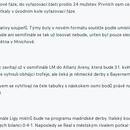
igové fáze, do vyřazovací části prošlo 24 mužstev. Prvních osm ce
utkaly v úvodním kole vyřazovací fáze.
nativy soupeřů. Týmy byly v novém formátu soutěže podle umíst
nále ani semifinále se tak už losovat nebude, určen byl pouze sle
větna v Mnichově.
avítají už v osmifinále LM do Allianz Areny, která bude 31. kvě
sice vyhnuli obhájci trofeje, ale čeká je německé derby s Bayernem
ávem se vyhřívají na čele tabulky s náskokem osmi bodů právě n
.
inále Ligy mistrů bude na programu madridské derby. Italský ko
sech bilanci 0-4-1. Naposledy se Real s městským rivalem potkal 