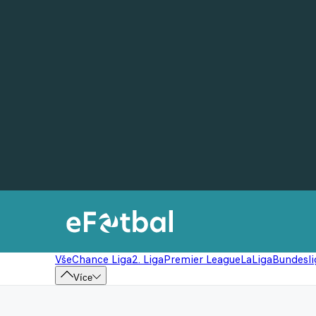
Vše
Chance Liga
2. Liga
Premier League
LaLiga
Bundesli
Více