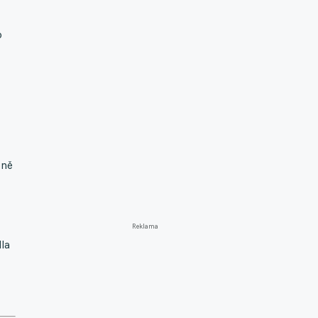
p
oně
Reklama
lla