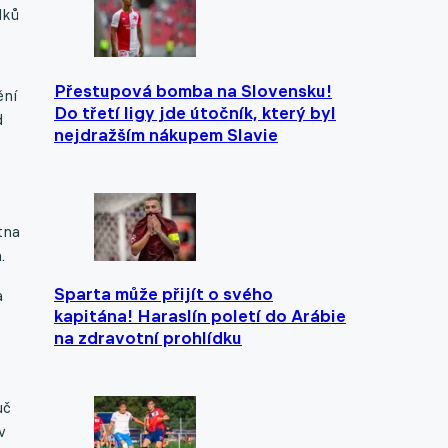
lků
Přestupová bomba na Slovensku!
ění
Do třetí ligy jde útočník, který byl
d
nejdražším nákupem Slavie
tna
.
Sparta může přijít o svého
a
kapitána! Haraslín poletí do Arábie
na zdravotní prohlídku
uč
v