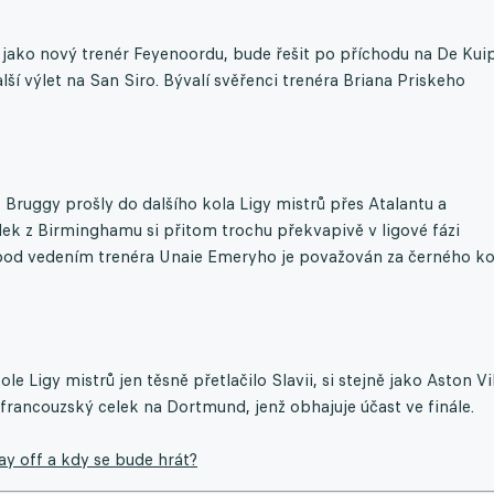
 jako nový trenér Feyenoordu, bude řešit po příchodu na De Kui
ší výlet na San Siro. Bývalí svěřenci trenéra Briana Priskeho
 Bruggy prošly do dalšího kola Ligy mistrů přes Atalantu a
celek z Birminghamu si přitom trochu překvapivě v ligové fázi
a pod vedením trenéra Unaie Emeryho je považován za černého k
le Ligy mistrů jen těsně přetlačilo Slavii, si stejně jako Aston Vi
 francouzský celek na Dortmund, jenž obhajuje účast ve finále.
ay off a kdy se bude hrát?