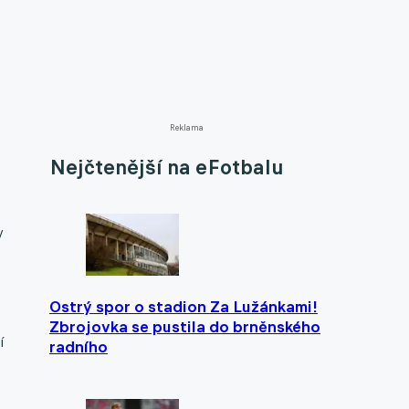
Reklama
Nejčtenější na eFotbalu
y
Ostrý spor o stadion Za Lužánkami!
Zbrojovka se pustila do brněnského
í
radního