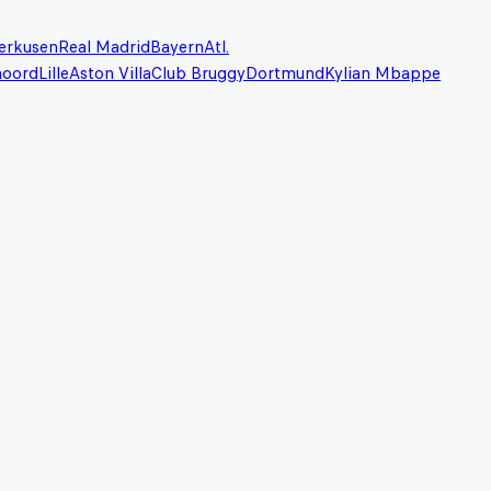
erkusen
Real Madrid
Bayern
Atl.
noord
Lille
Aston Villa
Club Bruggy
Dortmund
Kylian Mbappe