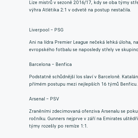
Lize mistrů v sezoně 2016/17, kdy se oba týmy stře
výhra Atlétika 2:1 v odvetě na postup nestačila.
Liverpool – PSG
Ani na lídra Premier League nečeká lehká úloha, na
evropského fotbalu se naposledy střely ve skupin
Barcelona – Benfica
Podstatně schůdnější los slaví v Barceloně. Katalán
přímém postupu mezi nejlepších 16 týmů Benficu. 
Arsenal – PSV
Zraněními zdecimovaná ofenziva Arsenalu se pokus
ročníku. Gunners nejprve v září na Emirates uštěd
týmy rozešly po remíze 1:1.