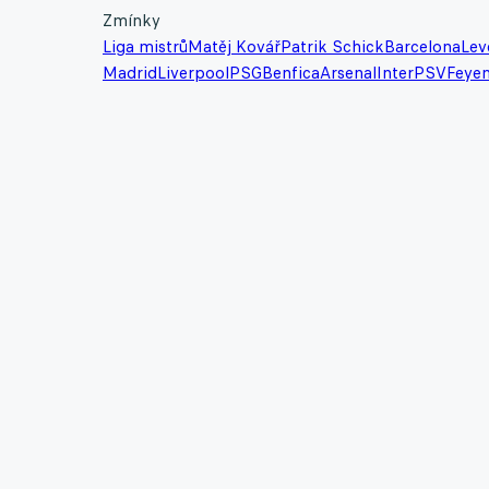
Zmínky
Liga mistrů
Matěj Kovář
Patrik Schick
Barcelona
Lev
Madrid
Liverpool
PSG
Benfica
Arsenal
Inter
PSV
Feye