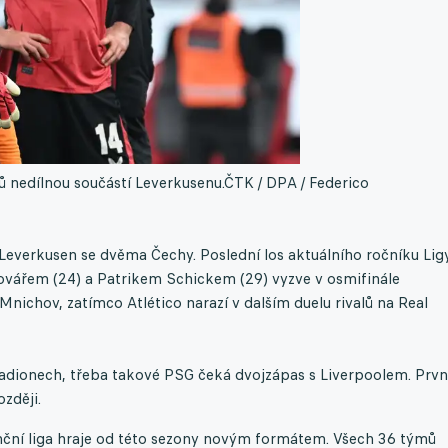
rů nedílnou součástí Leverkusenu.
ČTK / DPA / Federico
 Leverkusen se dvěma Čechy. Poslední los aktuálního ročníku Lig
Kovářem (24) a Patrikem Schickem (29) vyzve v osmifinále
nichov, zatímco Atlético narazí v dalším duelu rivalů na Real
tadionech, třeba takové PSG čeká dvojzápas s Liverpoolem. Prvn
ozději.
enční liga hraje od této sezony novým formátem. Všech 36 týmů