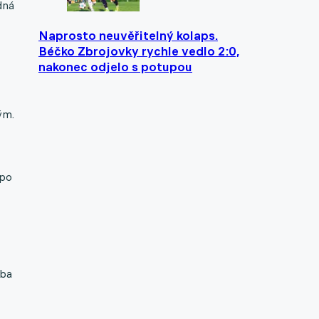
dná
Naprosto neuvěřitelný kolaps.
Béčko Zbrojovky rychle vedlo 2:0,
nakonec odjelo s potupou
ým.
 po
oba