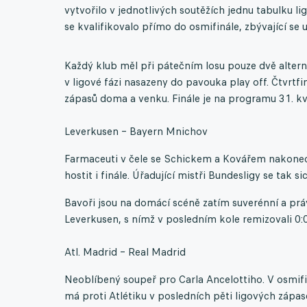
vytvořilo v jednotlivých soutěžích jednu tabulku l
se kvalifikovalo přímo do osmifinále, zbývající se 
Každý klub měl při pátečním losu pouze dvě alter
v ligové fázi nasazeny do pavouka play off. Čtvrtfi
zápasů doma a venku. Finále je na programu 31. k
Leverkusen – Bayern Mnichov
Farmaceuti v čele se Schickem a Kovářem nakonec z
hostit i finále. Úřadující mistři Bundesligy se tak 
Bavoři jsou na domácí scéně zatím suverénní a pr
Leverkusen, s nímž v posledním kole remizovali 0:0
Atl. Madrid – Real Madrid
Neoblíbený soupeř pro Carla Ancelottiho. V osmif
má proti Atlétiku v posledních pěti ligových zápa