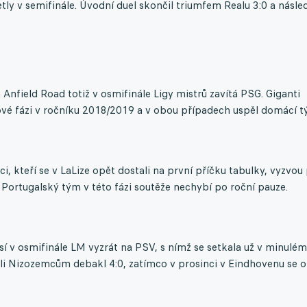
tly v semifinále. Úvodní duel skončil triumfem Realu 3:0 a násle
 Anfield Road totiž v osmifinále Ligy mistrů zavítá PSG. Giganti
ové fázi v ročníku 2018/2019 a v obou případech uspěl domácí t
ci, kteří se v LaLize opět dostali na první příčku tabulky, vyzvou
Portugalský tým v této fázi soutěže nechybí po roční pauze.
í v osmifinále LM vyzrát na PSV, s nímž se setkala už v minulém
řili Nizozemcům debakl 4:0, zatímco v prosinci v Eindhovenu se 