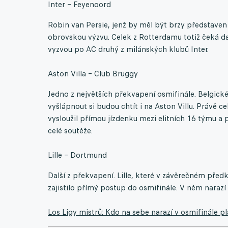
Inter – Feyenoord
Robin van Persie, jenž by měl být brzy představen
obrovskou výzvu. Celek z Rotterdamu totiž čeká dal
vyzvou po AC druhý z milánských klubů Inter.
Aston Villa – Club Bruggy
Jedno z největších překvapení osmifinále. Belgické
vyšlápnout si budou chtít i na Aston Villu. Právě 
vysloužil přímou jízdenku mezi elitních 16 týmu 
celé soutěže.
Lille – Dortmund
Další z překvapení. Lille, které v závěrečném předko
zajistilo přímý postup do osmifinále. V něm narazí
Los Ligy mistrů: Kdo na sebe narazí v osmifinále pl