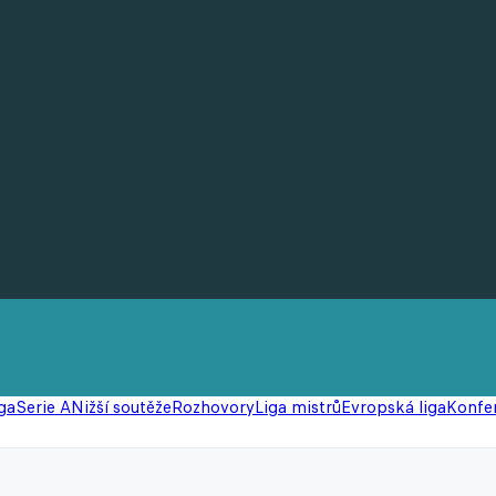
ga
Serie A
Nižší soutěže
Rozhovory
Liga mistrů
Evropská liga
Konfer