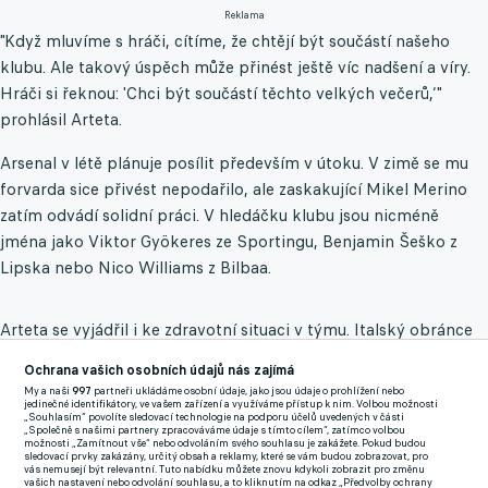
Reklama
"Když mluvíme s hráči, cítíme, že chtějí být součástí našeho
klubu. Ale takový úspěch může přinést ještě víc nadšení a víry.
Hráči si řeknou: 'Chci být součástí těchto velkých večerů,‘"
prohlásil Arteta.
Arsenal v létě plánuje posílit především v útoku. V zimě se mu
forvarda sice přivést nepodařilo, ale zaskakující Mikel Merino
zatím odvádí solidní práci. V hledáčku klubu jsou nicméně
jména jako Viktor Gyökeres ze Sportingu, Benjamin Šeško z
Lipska nebo Nico Williams z Bilbaa.
Arteta se vyjádřil i ke zdravotní situaci v týmu. Italský obránce
Riccardo Calafiori by se mohl uzdravit včas na semifinálové
Ochrana vašich osobních údajů nás zajímá
utkání s PSG. "Je už zpátky na hřišti a pokud půjde vše dobře,
My a naši
997
partneři ukládáme osobní údaje, jako jsou údaje o prohlížení nebo
měl by být na dvojzápas připraven. Možná i dřív," uvedl trenér.
jedinečné identifikátory, ve vašem zařízení a využíváme přístup k nim. Volbou možnosti
„Souhlasím“ povolíte sledovací technologie na podporu účelů uvedených v části
„Společně s našimi partnery zpracováváme údaje s tímto cílem“, zatímco volbou
možnosti „Zamítnout vše“ nebo odvoláním svého souhlasu je zakážete. Pokud budou
Otazník visí nad startem Jorginha, který si poranil žebra v duelu
sledovací prvky zakázány, určitý obsah a reklamy, které se vám budou zobrazovat, pro
vás nemusejí být relevantní. Tuto nabídku můžete znovu kdykoli zobrazit pro změnu
s Brentfordem. Kvůli karetnímu trestu navíc nebude k dispozici
vašich nastavení nebo odvolání souhlasu, a to kliknutím na odkaz „Předvolby ochrany