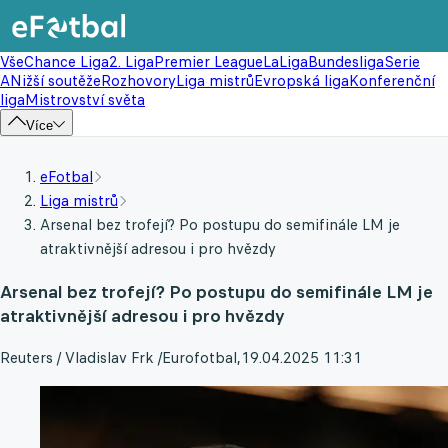
Vše
Chance Liga
2. Liga
Premier League
LaLiga
Bundesliga
Serie
A
Nižší soutěže
Rozhovory
Liga mistrů
Evropská liga
Konferenční
liga
Mistrovství světa
Více
eFotbal
Liga mistrů
Arsenal bez trofejí? Po postupu do semifinále LM je
atraktivnější adresou i pro hvězdy
Arsenal bez trofejí? Po postupu do semifinále LM je
atraktivnější adresou i pro hvězdy
Reuters / Vladislav Frk /Eurofotbal
,
19.04.2025 11:31