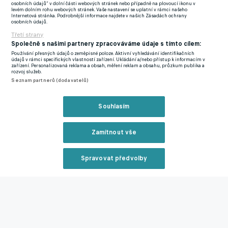
osobních údajů“ v dolní části webových stránek nebo případně na plovoucí ikonu v
Thomas Partey, a tak Arteta zvažuje několik variant do středu
levém dolním rohu webových stránek. Vaše nastavení se uplatní v rámci našeho
Internetová stránka. Podrobnější informace najdete v našich Zásadách ochrany
pole, včetně mladého Mylese Lewise-Skellyho.
osobních údajů.
Třetí strany
Optimistické vyhlídky má také u Kaie Havertze, který se
Společně s našimi partnery zpracováváme údaje s tímto cílem:
zotavuje ze zranění zadního stehenního svalu. "Sázím na to, že
Používání přesných údajů o zeměpisné poloze. Aktivní vyhledávání identifikačních
údajů v rámci specifických vlastností zařízení. Ukládání a/nebo přístup k informacím v
se vrátí dřív, než se čekalo. Maká každý den jako šílenec.
zařízení. Personalizovaná reklama a obsah, měření reklam a obsahu, průzkum publika a
rozvoj služeb.
Myslím, že už ho dlouho neudržíme mimo hru," řekl Arteta.
Seznam partnerů (dodavatelů)
Zmínky
Souhlasím
Liga mistrů
Mikel Arteta
Arsenal
Real Madrid
Kai Havertz
Zamítnout vše
Související články
Spravovat předvolby
Reklama
Zavřít rekl