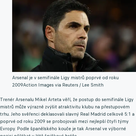
Arsenal je v semifinále Ligy mistrů poprvé od roku
2009
Action Images via Reuters / Lee Smith
Trenér Arsenalu Mikel Arteta věří, že postup do semifinále Ligy
mistrů může výrazně zvýšit atraktivitu klubu na přestupovém
trhu. Jeho svěřenci deklasovali slavný Real Madrid celkově 5:1 a
poprvé od roku 2009 se probojovali mezi nejlepší čtyři týmy
Evropy. Podle španělského kouče je tak Arsenal ve výborné
pozici přilákat v létě špičkové hráče.