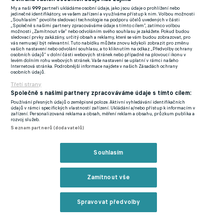
kterékoli ze tří evropských soutěží, aby si zajistila jednu ze dvou
My a naši
999
partneři ukládáme osobní údaje, jako jsou údaje o prohlížení nebo
dodatečných pozic - kromě čtyř, které patří prvním čtyřem
jedinečné identifikátory, ve vašem zařízení a využíváme přístup k nim. Volbou možnosti
„Souhlasím“ povolíte sledovací technologie na podporu účelů uvedených v části
týmům v tabulce - udělených nejvýše postaveným zemím v
„Společně s našimi partnery zpracováváme údaje s tímto cílem“, zatímco volbou
možnosti „Zamítnout vše“ nebo odvoláním svého souhlasu je zakážete. Pokud budou
žebříčku koeficientů UEFA.
sledovací prvky zakázány, určitý obsah a reklamy, které se vám budou zobrazovat, pro
vás nemusejí být relevantní. Tuto nabídku můžete znovu kdykoli zobrazit pro změnu
vašich nastavení nebo odvolání souhlasu, a to kliknutím na odkaz „Předvolby ochrany
V tomto systému získávají týmy dva body za vítězství a jeden za
osobních údajů“ v dolní části webových stránek nebo případně na plovoucí ikonu v
levém dolním rohu webových stránek. Vaše nastavení se uplatní v rámci našeho
remízu, následně se sečtou všechny body získané jednotlivými
Internetová stránka. Podrobnější informace najdete v našich Zásadách ochrany
osobních údajů.
celky a vydělí se počtem klubů z dané ligy účastnících se
Třetí strany
evropských pohárů.
Společně s našimi partnery zpracováváme údaje s tímto cílem:
Používání přesných údajů o zeměpisné poloze. Aktivní vyhledávání identifikačních
údajů v rámci specifických vlastností zařízení. Ukládání a/nebo přístup k informacím v
zařízení. Personalizovaná reklama a obsah, měření reklam a obsahu, průzkum publika a
Anglie by mohla mít v nadcházející sezoně Ligy mistrů až sedm
rozvoj služeb.
týmů, k tomu je ale potřeba nepravděpodobné vítězství Aston
Seznam partnerů (dodavatelů)
Villy v letošním ročníku milionářské soutěže bez kvalifikace v
tabulce Premier League a triumf Manchesteru United nebo
Souhlasím
Tottenhamu v Evropské lize.
Zamítnout vše
V boji o druhé dodatečné místo v nejprestižnější evropské
klubové soutěži má navrch Itálie před Španělskem a
Spravovat předvolby
Německem.
Reklama