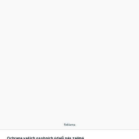
Reklama
Anglická první liga potřebovala jediné vítězství svých klubů v
Ochrana vašich osobních údajů nás zajímá