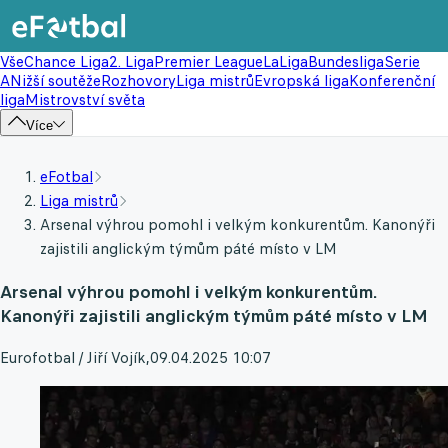
Vše
Chance Liga
2. Liga
Premier League
LaLiga
Bundesliga
Serie
A
Nižší soutěže
Rozhovory
Liga mistrů
Evropská liga
Konferenční
liga
Mistrovství světa
Více
eFotbal
Liga mistrů
Arsenal výhrou pomohl i velkým konkurentům. Kanonýři
zajistili anglickým týmům páté místo v LM
Arsenal výhrou pomohl i velkým konkurentům.
Kanonýři zajistili anglickým týmům páté místo v LM
Eurofotbal / Jiří Vojík
,
09.04.2025 10:07