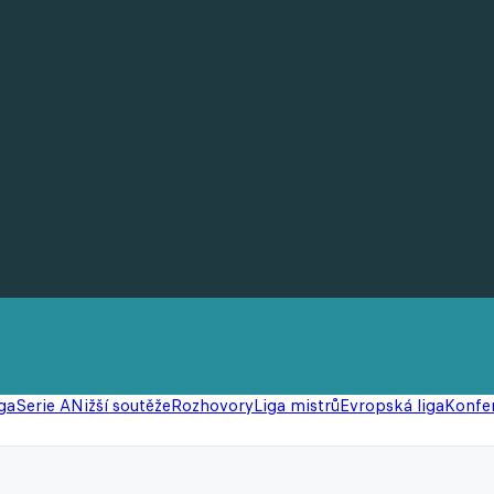
ga
Serie A
Nižší soutěže
Rozhovory
Liga mistrů
Evropská liga
Konfer