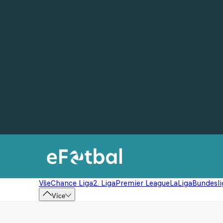
Vše
Chance Liga
2. Liga
Premier League
LaLiga
Bundesli
Více