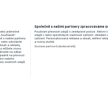
Společně s našimi partnery zpracováváme úd
pouští Žižkov a bude naplno řídit Zlín v lize
 nebo jedinečné
Používání přesných údajů o zeměpisné poloze. Aktivní v
 „Souhlasím“
údajů v rámci specifických vlastností zařízení. Ukládání 
ě s našimi partnery
zařízení. Personalizovaná reklama a obsah, měření rek
“ nebo odvoláním
a rozvoj služeb.
obsah a reklamy,
Seznam partnerů (dodavatelů)
dku můžete znovu
liknutím na odkaz
ípadně na plovoucí
ámci našeho
any osobních údajů.
 legendu, prozradil stoper z Pobřeží slonoviny