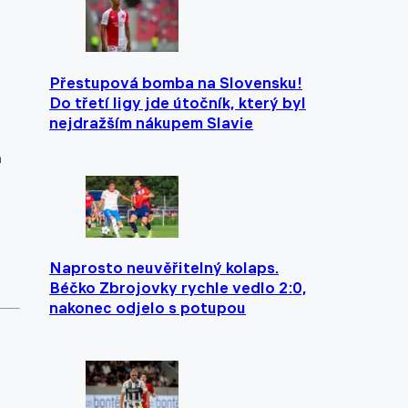
Přestupová bomba na Slovensku!
Do třetí ligy jde útočník, který byl
nejdražším nákupem Slavie
a
Naprosto neuvěřitelný kolaps.
Béčko Zbrojovky rychle vedlo 2:0,
nakonec odjelo s potupou