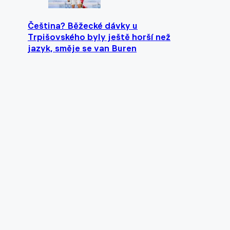
Čeština? Běžecké dávky u
Trpišovského byly ještě horší než
jazyk, směje se van Buren