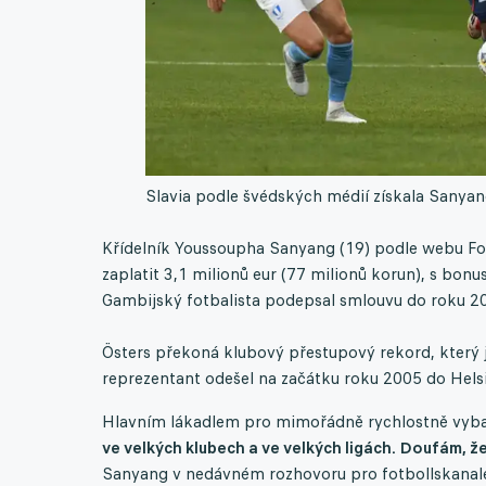
Slavia podle švédských médií získala Sanyan
Křídelník Youssoupha Sanyang (19) podle webu Fotb
zaplatit 3,1 milionů eur (77 milionů korun), s bon
Gambijský fotbalista podepsal smlouvu do roku 203
Östers překoná klubový přestupový rekord, který j
reprezentant odešel na začátku roku 2005 do Helsi
Hlavním lákadlem pro mimořádně rychlostně vybav
ve velkých klubech a ve velkých ligách. Doufám, že
Sanyang v nedávném rozhovoru pro fotbollskanal