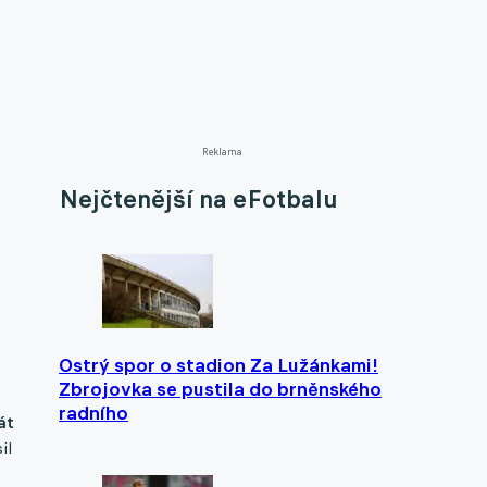
Reklama
Nejčtenější na eFotbalu
Ostrý spor o stadion Za Lužánkami!
Zbrojovka se pustila do brněnského
radního
át
il