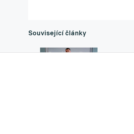
Související články
Čelůstka uzavřel další tureckou etapu, lou
02.06.2025 17:32