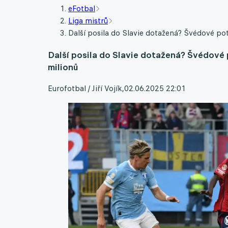
eFotbal
Liga mistrů
Další posila do Slavie dotažená? Švédové po
Další posila do Slavie dotažená? Švédové
milionů
Eurofotbal / Jiří Vojík
,
02.06.2025 22:01