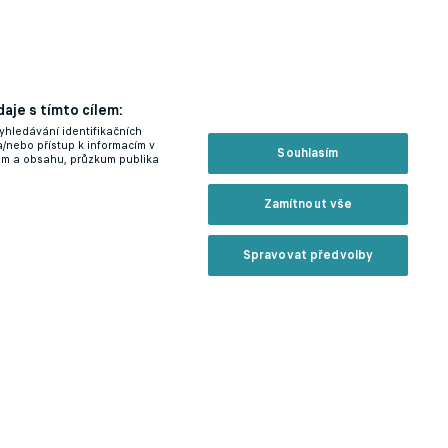
aje s tímto cílem:
yhledávání identifikačních
a/nebo přístup k informacím v
Souhlasím
lam a obsahu, průzkum publika
Zamítnout vše
Spravovat předvolby