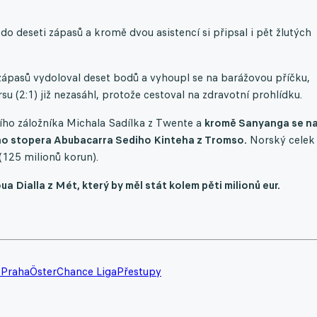
o deseti zápasů a kromě dvou asistencí si připsal i pět žlutých
zápasů vydoloval deset bodů a vyhoupl se na barážovou příčku,
 (2:1) již nezasáhl, protože cestoval na zdravotní prohlídku.
ního záložníka Michala Sadílka z Twente a
kromě Sanyanga se n
ého stopera Abubacarra Sediho Kinteha z Tromso.
Norský celek
(125 milionů korun).
 Dialla z Mét, který by měl stát kolem pěti milionů eur.
 Praha
Öster
Chance Liga
Přestupy