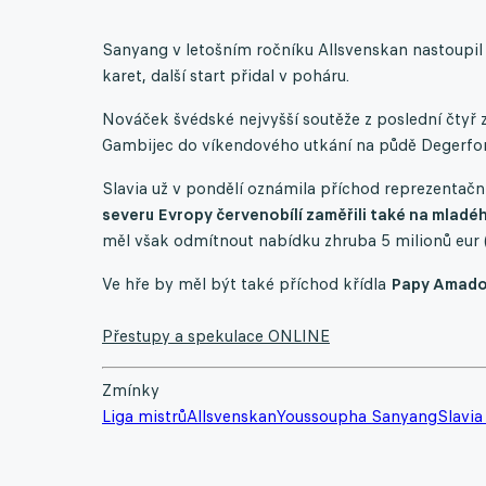
Sanyang v letošním ročníku Allsvenskan nastoupil d
karet, další start přidal v poháru.
Nováček švédské nejvyšší soutěže z poslední čtyř 
Gambijec do víkendového utkání na půdě Degerforsu
Slavia už v pondělí oznámila příchod reprezentač
severu Evropy červenobílí zaměřili také na mlad
měl však odmítnout nabídku zhruba 5 milionů eur 
Ve hře by měl být také příchod křídla
Papy Amadoua
Přestupy a spekulace ONLINE
Zmínky
Liga mistrů
Allsvenskan
Youssoupha Sanyang
Slavia