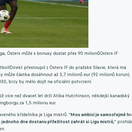
ga, Östers může s bonusy dostat přes 90 milionů
Osters IF
ollDirekt přestoupil z Östers IF do pražské Slavie, která má
usy může částka dosáhnout až 3,7 milionů eur (92 milionů korun).
0, brzy by mělo dojít na oficiální potvrzení.
iž více než dvacet let drží Atiba Hutchinson, někdejší kanadský
ngborgu za 1,5 milionu eur.
eného křídelníka je Liga mistrů.
"Mou ambicí je samozřejmě hr
 jednoho dne dostanu příležitost zahrát si Ligu mistrů,"
prohlás
en.