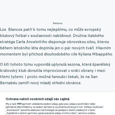
Reklama
Los Blancos patří k tomu nejlepšímu, co může evropský
klubový fotbal v současnosti nabídnout. Družina italského
stratéga Carla Ancelottiho disponuje obrovskou silou, kterou
během letošního léta doplnila jen o pár nových tváří. Hlavním
momentem byl příchod dlouhodobého cíle Kyliana Mbappého.
O šíři tohoto týmu vypovídá uplynulá sezona, která španělský
královský klub donutila improvizovat v srdci obrany i mezi
třemi tyčemi. I proto možná fanoušci čekali, že na San
Bernabéu zamíří nový mladý střední obránce.
Foto: Real Madrid C.F.
Ochrana vašich osobních údajů nás zajímá
Od Realu se ale nečekalo, že bude během léta v otázce příchodu
My a naši
999
partneři ukládáme osobní údaje, jako jsou údaje o prohlížení nebo
jedinečné identifikátory, ve vašem zařízení a využíváme přístup k nim. Volbou možnosti
horlivý, což se potvrdilo. Kromě Mbappého přicestoval do
„Souhlasím“ povolíte sledovací technologie na podporu účelů uvedených v části
„Společně s našimi partnery zpracováváme údaje s tímto cílem“, zatímco volbou