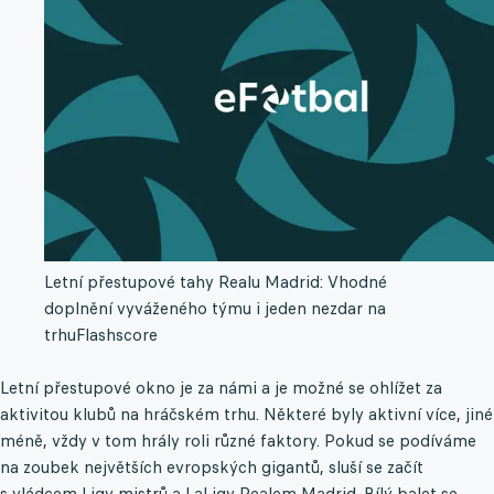
Letní přestupové tahy Realu Madrid: Vhodné
doplnění vyváženého týmu i jeden nezdar na
trhu
Flashscore
Letní přestupové okno je za námi a je možné se ohlížet za
aktivitou klubů na hráčském trhu. Některé byly aktivní více, jiné
méně, vždy v tom hrály roli různé faktory. Pokud se podíváme
na zoubek největších evropských gigantů, sluší se začít
s vládcem Ligy mistrů a LaLigy Realem Madrid. Bílý balet se