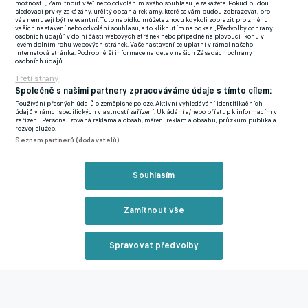
Madridu jen smluvně dříve domluvený brazilský talent Endrick.
možnosti „Zamítnout vše“ nebo odvoláním svého souhlasu je zakážete. Pokud budou
sledovací prvky zakázány, určitý obsah a reklamy, které se vám budou zobrazovat, pro
O poznání četnější byly odchody.
vás nemusejí být relevantní. Tuto nabídku můžete znovu kdykoli zobrazit pro změnu
vašich nastavení nebo odvolání souhlasu, a to kliknutím na odkaz „Předvolby ochrany
osobních údajů“ v dolní části webových stránek nebo případně na plovoucí ikonu v
Fanoušky již na konci uplynulé sezony zaskočilo rozhodnutí
levém dolním rohu webových stránek. Vaše nastavení se uplatní v rámci našeho
Internetová stránka. Podrobnější informace najdete v našich Zásadách ochrany
Toniho Kroose pověsit kopačky definitivně na hřebík. Klubové
osobních údajů.
barvy pak změnili Rafa Marín, Juanmi Latasa, Joselu, Nacho
Třetí strany
Společně s našimi partnery zpracováváme údaje s tímto cílem:
Fernández či Álvaro Rodríguez, Reinier zamířil na hostování do
Používání přesných údajů o zeměpisné poloze. Aktivní vyhledávání identifikačních
Granady.
údajů v rámci specifických vlastností zařízení. Ukládání a/nebo přístup k informacím v
zařízení. Personalizovaná reklama a obsah, měření reklam a obsahu, průzkum publika a
rozvoj služeb.
Vraťme se ale k původnímu plánu Bílého baletu získat
Seznam partnerů (dodavatelů)
perspektivního středního obránce. Aktuální mistr LaLigy se
skutečně snažil učinit kroky na trhu, aby svého záměru dosáhl,
Souhlasím
ale nakonec se tak nestalo. Ancelotti měl v merku
osmnáctiletého teenagera Lenyho Yora, ale hvězdička Lille
Zamítnout vše
vyslyšela volání z Old Trafford.
Spravovat předvolby
STŘELEC OSIMHEN NAKONEC OPUSTÍ NEAPOL.
NIGERIJSKÉHO ÚTOČNÍKA VYSVOBODÍ GALATASARAY
Reklama
Proč Real selhal ve snaze získat francouzského mladíka?