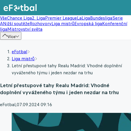
Vše
Chance Liga
2. Liga
Premier League
LaLiga
Bundesliga
Serie
A
Nižší soutěže
Rozhovory
Liga mistrů
Evropská liga
Konferenční
liga
Mistrovství světa
Více
eFotbal
Liga mistrů
Letní přestupové tahy Realu Madrid: Vhodné doplnění
vyváženého týmu i jeden nezdar na trhu
Letní přestupové tahy Realu Madrid: Vhodné
doplnění vyváženého týmu i jeden nezdar na trhu
eFotbal
,
07.09.2024 09:16