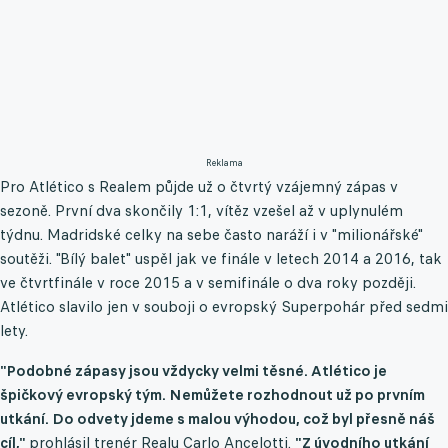
Reklama
Pro Atlético s Realem půjde už o čtvrtý vzájemný zápas v
sezoně. První dva skončily 1:1, vítěz vzešel až v uplynulém
týdnu. Madridské celky na sebe často naráží i v "milionářské"
soutěži. "Bílý balet" uspěl jak ve finále v letech 2014 a 2016, tak
ve čtvrtfinále v roce 2015 a v semifinále o dva roky později.
Atlético slavilo jen v souboji o evropský Superpohár před sedmi
lety.
"Podobné zápasy jsou vždycky velmi těsné. Atlético je
špičkový evropský tým. Nemůžete rozhodnout už po prvním
utkání. Do odvety jdeme s malou výhodou, což byl přesně náš
cíl,"
prohlásil trenér Realu Carlo Ancelotti.
"Z úvodního utkání