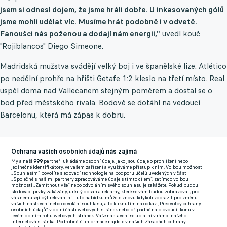
jsem si odnesl dojem, že jsme hráli dobře. U inkasovaných gólů
jsme mohli udělat víc. Musíme hrát podobně i v odvetě.
Fanoušci nás poženou a dodají nám energii,"
uvedl kouč
"Rojiblancos" Diego Simeone.
Madridská mužstva svádějí velký boj i ve španělské lize. Atlético
po nedělní prohře na hřišti Getafe 1:2 kleslo na třetí místo. Real
uspěl doma nad Vallecanem stejným poměrem a dostal se o
bod před městského rivala. Bodově se dotáhl na vedoucí
Barcelonu, která má zápas k dobru.
Vítěz madridského derby vyzve ve čtvrtfinále s největší
Ochrana vašich osobních údajů nás zajímá
pravděpodobností Arsenal, osmifinálová odveta s PSV by měla
My a naši
999
partneři ukládáme osobní údaje, jako jsou údaje o prohlížení nebo
být pouze formalitou.
"Byli jsme mimořádně efektivní ve vápně,
jedinečné identifikátory, ve vašem zařízení a využíváme přístup k nim. Volbou možnosti
„Souhlasím“ povolíte sledovací technologie na podporu účelů uvedených v části
což je obrovské plus, zvlášť v Lize mistrů. Proto jsme vyhráli
„Společně s našimi partnery zpracováváme údaje s tímto cílem“, zatímco volbou
možnosti „Zamítnout vše“ nebo odvoláním svého souhlasu je zakážete. Pokud budou
takovým rozdílem,"
podotkl trenér Arsenalu Mikel Arteta.
sledovací prvky zakázány, určitý obsah a reklamy, které se vám budou zobrazovat, pro
vás nemusejí být relevantní. Tuto nabídku můžete znovu kdykoli zobrazit pro změnu
vašich nastavení nebo odvolání souhlasu, a to kliknutím na odkaz „Předvolby ochrany
osobních údajů“ v dolní části webových stránek nebo případně na plovoucí ikonu v
Pro "Kanonýry" představuje Liga mistrů nejspíš poslední šanci
levém dolním rohu webových stránek. Vaše nastavení se uplatní v rámci našeho
Internetová stránka. Podrobnější informace najdete v našich Zásadách ochrany
na zisk trofeje v této sezoně. Po víkendové remíze 1:1 na