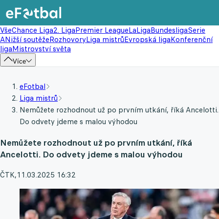
Vše
Chance Liga
2. Liga
Premier League
LaLiga
Bundesliga
Serie
A
Nižší soutěže
Rozhovory
Liga mistrů
Evropská liga
Konferenční
liga
Mistrovství světa
Více
eFotbal
Liga mistrů
Nemůžete rozhodnout už po prvním utkání, říká Ancelotti.
Do odvety jdeme s malou výhodou
Nemůžete rozhodnout už po prvním utkání, říká
Ancelotti. Do odvety jdeme s malou výhodou
ČTK
,
11.03.2025 16:32