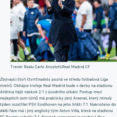
Trenér Realu Carlo Ancelotti
Real Madrid CF
Zbývající čtyři čtvrtfinalisty pozná ve středu fotbalová Liga
mistrů. Obhájce trofeje Real Madrid bude v derby na stadionu
Atlética hájit náskok 2:1 z úvodního utkání. Postup mezi
nejlepších osm týmů má prakticky jistý Arsenal, který minulý
týden rozstřílel PSV Eindhoven na jeho hřišti 7:1. Nakročeno do
další fáze má i jiný anglický tým Aston Villa, která na stadionu
FC Bruggy vyhrála 3:1. Naopak vyrovnaný je souboj Lille s