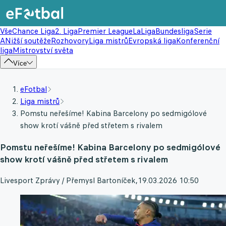
Vše
Chance Liga
2. Liga
Premier League
LaLiga
Bundesliga
Serie
A
Nižší soutěže
Rozhovory
Liga mistrů
Evropská liga
Konferenční
liga
Mistrovství světa
Více
eFotbal
Liga mistrů
Pomstu neřešíme! Kabina Barcelony po sedmigólové
show krotí vášně před střetem s rivalem
Pomstu neřešíme! Kabina Barcelony po sedmigólové
show krotí vášně před střetem s rivalem
Livesport Zprávy / Přemysl Bartoníček
,
19.03.2026 10:50