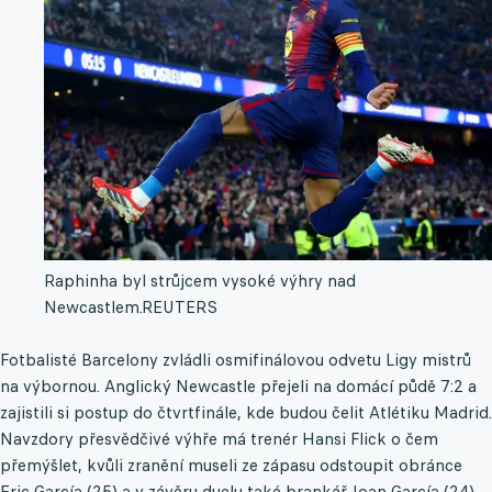
Raphinha byl strůjcem vysoké výhry nad
Newcastlem.
REUTERS
Fotbalisté Barcelony zvládli osmifinálovou odvetu Ligy mistrů
na výbornou. Anglický Newcastle přejeli na domácí půdě 7:2 a
zajistili si postup do čtvrtfinále, kde budou čelit Atlétiku Madrid.
Navzdory přesvědčivé výhře má trenér Hansi Flick o čem
přemýšlet, kvůli zranění museli ze zápasu odstoupit obránce
Eric García (25) a v závěru duelu také brankář Joan García (24).