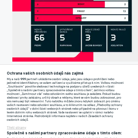
Statistiky zápasu.
Opta by Stats Perform
Ochrana vašich osobních údajů nás zajímá
My a naši
999
partneři ukládáme osobní údaje, jako jsou údaje o prohlížení nebo
"V první půli jsme hráli až příliš přímočaře dopředu. Ztratili jsme
jedinečné identifikátory, ve vašem zařízení a využíváme přístup k nim. Volbou možnosti
„Souhlasím“ povolíte sledovací technologie na podporu účelů uvedených v části
spoustu míčů. Soupeř je velmi rychlý a skvělý v přechodech.
„Společně s našimi partnery zpracováváme údaje s tímto cílem“, zatímco volbou
možnosti „Zamítnout vše“ nebo odvoláním svého souhlasu je zakážete. Pokud budou
Řekli jsme si, že to musíme ve druhé půli lépe kontrolovat a hrát
sledovací prvky zakázány, určitý obsah a reklamy, které se vám budou zobrazovat, pro
vás nemusejí být relevantní. Tuto nabídku můžete znovu kdykoli zobrazit pro změnu
lépe v bloku," prozradil úpravu taktických záměrů.
vašich nastavení nebo odvolání souhlasu, a to kliknutím na odkaz „Předvolby ochrany
osobních údajů“ v dolní části webových stránek nebo případně na plovoucí ikonu v
levém dolním rohu webových stránek. Vaše nastavení se uplatní v rámci našeho
Slova německého trenéra po utkání potvrdil i Raphinha, jenž v
Internetová stránka. Podrobnější informace najdete v našich Zásadách ochrany
osobních údajů.
utkání vstřelil dva góly a na další dva nahrál. "Newcastle je
Třetí strany
hodně fyzický tým, když je v pohodě, dokáže zápas pořádně
Společně s našimi partnery zpracováváme údaje s tímto cílem: