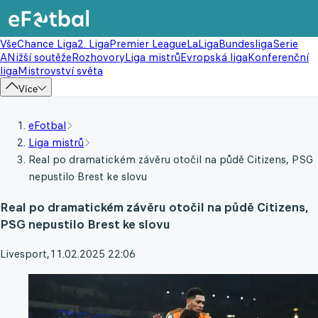
Vše
Chance Liga
2. Liga
Premier League
LaLiga
Bundesliga
Serie
A
Nižší soutěže
Rozhovory
Liga mistrů
Evropská liga
Konferenční
liga
Mistrovství světa
Více
eFotbal
Liga mistrů
Real po dramatickém závěru otočil na půdě Citizens, PSG
nepustilo Brest ke slovu
Real po dramatickém závěru otočil na půdě Citizens,
PSG nepustilo Brest ke slovu
Livesport
,
11.02.2025 22:06