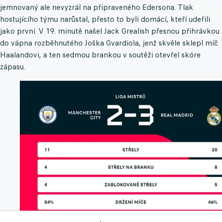
jemnovaný ale nevyzrál na připraveného Edersona. Tlak
hostujícího týmu narůstal, přesto to byli domácí, kteří udeřili
jako první. V 19. minutě našel Jack Grealish přesnou přihrávkou
do vápna rozběhnutého Joška Gvardiola, jenž skvěle sklepl míč
Haalandovi, a ten sedmou brankou v soutěži otevřel skóre
zápasu.