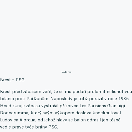
Reklama
Brest – PSG
Brest před zápasem věřil, že se mu podaří prolomit nelichotivou
bilanci proti Pařížanům. Naposledy je totiž porazil v roce 1985.
Hned zkraje zápasu vystrašil příznivce Les Parisiens Gianluigi
Donnarumma, který svým výkopem doslova knockoutoval
Ludovica Ajorqua, od jehož hlavy se balon odrazil jen těsně
vedle pravé tyče brány PSG.