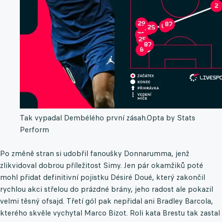
Tak vypadal Dembélého první zásah.
Opta by Stats
Perform
Po změně stran si udobřil fanoušky Donnarumma, jenž
zlikvidoval dobrou příležitost Simy. Jen pár okamžiků poté
mohl přidat definitivní pojistku Désiré Doué, který zakončil
rychlou akci střelou do prázdné brány, jeho radost ale pokazil
velmi těsný ofsajd. Třetí gól pak nepřidal ani Bradley Barcola,
kterého skvěle vychytal Marco Bizot. Roli kata Brestu tak zastal