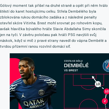
Gólový moment tak přišel na druhé straně a opět při něm hrálo
štěstí do karet hostujícímu celku. Střela Dembélého byla
zblokována rukou domácího zadáka a z následné penalty
otevřel skóre Vitinha. Brest mohl srovnat po rohovém kopu,
avšak hlavička bývalého hráče Slavie Abdallaha Simy skončila
jen na tyči. V závěru poločasu pak hráči PSG navýšili svůj
náskok, když si míč z pravé strany navedl do vápna Dembélé a
tvrdou přízemní ranou rozvlnil domácí síť.