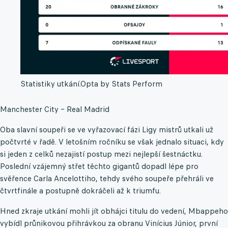
Statistiky utkání.
Opta by Stats Perform
Manchester City – Real Madrid
Oba slavní soupeři se ve vyřazovací fázi Ligy mistrů utkali už
počtvrté v řadě. V letošním ročníku se však jednalo situaci, kdy
si jeden z celků nezajistí postup mezi nejlepší šestnáctku.
Poslední vzájemný střet těchto gigantů dopadl lépe pro
svěřence Carla Ancelottiho, tehdy svého soupeře přehráli ve
čtvrtfinále a postupně dokráčeli až k triumfu.
Hned zkraje utkání mohli jít obhájci titulu do vedení, Mbappeho
vybídl průnikovou přihrávkou za obranu Vinícius Júnior, první