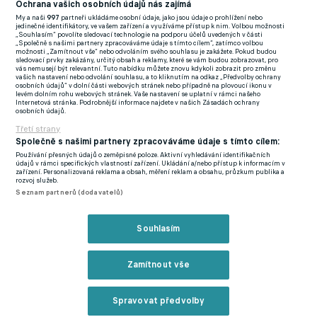
Ochrana vašich osobních údajů nás zajímá
My a naši
997
partneři ukládáme osobní údaje, jako jsou údaje o prohlížení nebo
jedinečné identifikátory, ve vašem zařízení a využíváme přístup k nim. Volbou možnosti
„Souhlasím“ povolíte sledovací technologie na podporu účelů uvedených v části
„Společně s našimi partnery zpracováváme údaje s tímto cílem“, zatímco volbou
možnosti „Zamítnout vše“ nebo odvoláním svého souhlasu je zakážete. Pokud budou
sledovací prvky zakázány, určitý obsah a reklamy, které se vám budou zobrazovat, pro
vás nemusejí být relevantní. Tuto nabídku můžete znovu kdykoli zobrazit pro změnu
vašich nastavení nebo odvolání souhlasu, a to kliknutím na odkaz „Předvolby ochrany
osobních údajů“ v dolní části webových stránek nebo případně na plovoucí ikonu v
levém dolním rohu webových stránek. Vaše nastavení se uplatní v rámci našeho
Internetová stránka. Podrobnější informace najdete v našich Zásadách ochrany
osobních údajů.
Statistiky utkání.
Opta by Stats Perform
Třetí strany
Společně s našimi partnery zpracováváme údaje s tímto cílem:
Používání přesných údajů o zeměpisné poloze. Aktivní vyhledávání identifikačních
Ve druhé půli mohl norský kanonýr svůj gólový účet navýšit,
údajů v rámci specifických vlastností zařízení. Ukládání a/nebo přístup k informacím v
zařízení. Personalizovaná reklama a obsah, měření reklam a obsahu, průzkum publika a
tečovaný obstřel na zadní tyč ale orazítkoval pouze břevno.
rozvoj služeb.
Seznam partnerů (dodavatelů)
Hosté se vyrovnávací branky dočkali v 60. minutě. Po
nevydařeném přímém kopu se odražený míč vrátil na kopačky
Souhlasím
Daniho Ceballose, jenž neváhal a přesným pasem za obranu
naservíroval míč na nabíhajícího Mbappeho. Francouzský
útočník sice netrefil míč ideálně, přesto ho dokázal dopravit do
Zamítnout vše
sítě a šťastnou střelou holení vyrovnal stav utkání. Radost
Ceballose však netrvala dlouho. V 80. minutě fauloval na hranici
Spravovat předvolby
vápna a rozhodčí Turpin nekompromisně ukázal na značku