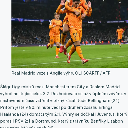
Real Madrid veze z Anglie výhru.
OLI SCARFF / AFP
Šlágr Ligy mistrů mezi Manchesterem City a Realem Madrid
vyhrál hostující celek 3:2. Rozhodovalo se až v úplném závěru, v
nastaveném čase vstřelil vítězný zásah Jude Bellingham (21).
Přitom ještě v 80. minutě vedl po druhém zásahu Erlinga
Haalanda (24) domácí tým 2:1. Výhry se dočkal i Juventus, který
porazil PSV 2:1 a Dortmund, který z trávníku Benfiky Lisabon
veze sebejistý výsledek 3:0.