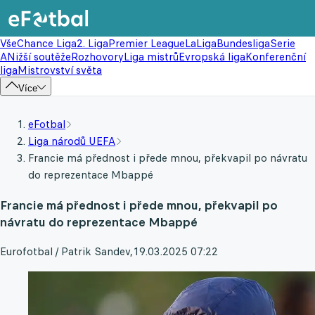
Vše
Chance Liga
2. Liga
Premier League
LaLiga
Bundesliga
Serie
A
Nižší soutěže
Rozhovory
Liga mistrů
Evropská liga
Konferenční
liga
Mistrovství světa
Více
eFotbal
Liga národů UEFA
Francie má přednost i přede mnou, překvapil po návratu
do reprezentace Mbappé
Francie má přednost i přede mnou, překvapil po
návratu do reprezentace Mbappé
Eurofotbal / Patrik Sandev
,
19.03.2025 07:22