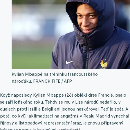
Kylian Mbappé na tréninku francouzského
nároďáku.
FRANCK FIFE / AFP
Když naposledy Kylian Mbappé (26) oblékl dres Francie, psalo
se září loňského roku. Tehdy se mu v Lize národů nedařilo, v
duelech proti Itálii a Belgii ani jednou neskóroval. Teď je zpět. A
poté, co kvůli aklimatizaci na angažmá v Realu Madrid vynechal
říjnový a listopadový reprezentační sraz, je znovu připravený
být tou oporou, jakou býval v minulosti.