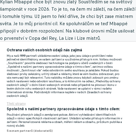
Kylian Mbappé chce být znovu zlatý Soustředím se na světový
šampionát v roce 2026. To je to, na čem mi záleží, na čem záleží
i tomuhle týmu. Už jsem to řekl dříve, že chci být zase mistrem
světa. Je to můj prioritní cíl. Ke spoluhráčům se teď Mbappé
připojil v dobrém rozpoložení. Na klubové úrovni může usilovat
o prvenství v Copa del Rey, La Lize i Lize mistrů.
Ochrana vašich osobních údajů nás zajímá
My a naši
999
partneři ukládáme osobní údaje, jako jsou údaje o prohlížení nebo
jedinečné identifikátory, ve vašem zařízení a využíváme přístup k nim. Volbou možnosti
„Souhlasím“ povolíte sledovací technologie na podporu účelů uvedených v části
„Společně s našimi partnery zpracováváme údaje s tímto cílem“, zatímco volbou
možnosti „Zamítnout vše“ nebo odvoláním svého souhlasu je zakážete. Pokud budou
sledovací prvky zakázány, určitý obsah a reklamy, které se vám budou zobrazovat, pro
vás nemusejí být relevantní. Tuto nabídku můžete znovu kdykoli zobrazit pro změnu
vašich nastavení nebo odvolání souhlasu, a to kliknutím na odkaz „Předvolby ochrany
osobních údajů“ v dolní části webových stránek nebo případně na plovoucí ikonu v
levém dolním rohu webových stránek. Vaše nastavení se uplatní v rámci našeho
Internetová stránka. Podrobnější informace najdete v našich Zásadách ochrany
osobních údajů.
Třetí strany
Společně s našimi partnery zpracováváme údaje s tímto cílem:
Používání přesných údajů o zeměpisné poloze. Aktivní vyhledávání identifikačních
údajů v rámci specifických vlastností zařízení. Ukládání a/nebo přístup k informacím v
zařízení. Personalizovaná reklama a obsah, měření reklam a obsahu, průzkum publika a
rozvoj služeb.
Seznam partnerů (dodavatelů)