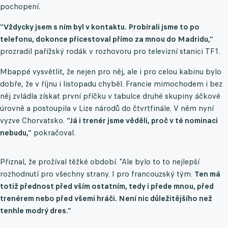
pochopení.
"Vždycky jsem s ním byl v kontaktu. Probírali jsme to po
telefonu, dokonce přicestoval přímo za mnou do Madridu,”
prozradil pařížský rodák v rozhovoru pro televizní stanici TF1.
Mbappé vysvětlit, že nejen pro něj, ale i pro celou kabinu bylo
dobře, že v říjnu i listopadu chyběl. Francie mimochodem i bez
něj zvládla získat první příčku v tabulce druhé skupiny áčkové
úrovně a postoupila v Lize národů do čtvrtfinále. V něm nyní
vyzve Chorvatsko.
"Já i trenér jsme věděli, proč v té nominaci
nebudu,”
pokračoval.
Přiznal, že prožíval těžké období. "Ale bylo to to nejlepší
rozhodnutí pro všechny strany. I pro francouzský tým.
Ten má
totiž přednost před vším ostatním, tedy i přede mnou, před
trenérem nebo před všemi hráči. Není nic důležitějšího než
tenhle modrý dres.”