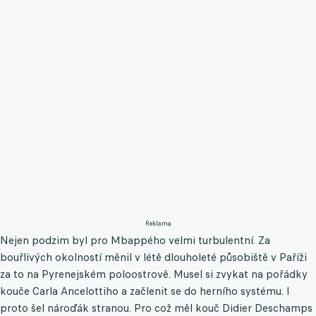
Reklama
Nejen podzim byl pro Mbappého velmi turbulentní. Za
bouřlivých okolností měnil v létě dlouholeté působiště v Paříži
za to na Pyrenejském poloostrově. Musel si zvykat na pořádky
kouče Carla Ancelottiho a začlenit se do herního systému. I
proto šel nároďák stranou. Pro což měl kouč Didier Deschamps