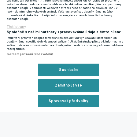
tituly.
Jsem si jistý, že pak bude patřit mezi favority na Zlatý
vás nemusejí být relevantní. Tuto nabídku můžete znovu kdykoli zobrazit pro změnu
vašich nastavení nebo odvolání souhlasu, a to kliknutím na odkaz „Předvolby ochrany
míč, a to ne jen jednou,”
řekl Modrič na adresu
osobních údajů“ v dolní části webových stránek nebo případně na plovoucí ikonu v
levém dolním rohu webových stránek. Vaše nastavení se uplatní v rámci našeho
Mbappého.
"Nejvíc na mě zapůsobila jeho osobnost. Je to
Internetová stránka. Podrobnější informace najdete v našich Zásadách ochrany
osobních údajů.
úžasný kluk, velmi skromný. A je s ním legrace.”
Třetí strany
Společně s našimi partnery zpracováváme údaje s tímto cílem:
Francie – Chorvatsko (20:45)
Používání přesných údajů o zeměpisné poloze. Aktivní vyhledávání identifikačních
údajů v rámci specifických vlastností zařízení. Ukládání a/nebo přístup k informacím v
zařízení. Personalizovaná reklama a obsah, měření reklam a obsahu, průzkum publika a
rozvoj služeb.
Zmínky
Seznam partnerů (dodavatelů)
Luka Modrič
Kylian Mbappe
Chorvatsko
Francie
Real
Madrid
Česko
Liga národů UEFA
Mistrovství světa
Souhlasím
Související články
Zamítnout vše
Spravovat předvolby
Reklama