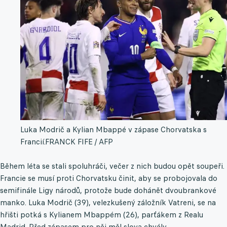
Luka Modrič a Kylian Mbappé v zápase Chorvatska s
Francií.
FRANCK FIFE / AFP
Během léta se stali spoluhráči, večer z nich budou opět soupeři.
Francie se musí proti Chorvatsku činit, aby se probojovala do
semifinále Ligy národů, protože bude dohánět dvoubrankové
manko. Luka Modrič (39), velezkušený záložník Vatreni, se na
hřišti potká s Kylianem Mbappém (26), parťákem z Realu
Madrid. Před zápasem pro něj měl slova chvály.