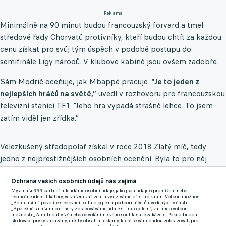
Reklama
Minimálně na 90 minut budou francouzský forvard a tmel
středové řady Chorvatů protivníky, kteří budou chtít za každou
cenu získat pro svůj tým úspěch v podobě postupu do
semifinále Ligy národů. V klubové kabině jsou ovšem zadobře.
Sám Modrič oceňuje, jak Mbappé pracuje.
"Je to jeden z
nejlepších hráčů na světě,”
uvedl v rozhovoru pro francouzskou
televizní stanici TF1. "Jeho hra vypadá strašně lehce. To jsem
zatím viděl jen zřídka.”
Velezkušený středopolař získal v roce 2018 Zlatý míč, tedy
jedno z nejprestižnějších osobních ocenění. Byla to pro něj
pomyslná cena útěchy poté, co Chorvatsko v létě ve finále
Ochrana vašich osobních údajů nás zajímá
světového šampionátu padlo právě s Francií. Na trávníku byli
My a naši
999
partneři ukládáme osobní údaje, jako jsou údaje o prohlížení nebo
tehdy oba dva.
jedinečné identifikátory, ve vašem zařízení a využíváme přístup k nim. Volbou možnosti
„Souhlasím“ povolíte sledovací technologie na podporu účelů uvedených v části
„Společně s našimi partnery zpracováváme údaje s tímto cílem“, zatímco volbou
"Ať pokračuje v tom, co dělá, ať pomáhá Realu Madrid vyhrávat
možnosti „Zamítnout vše“ nebo odvoláním svého souhlasu je zakážete. Pokud budou
sledovací prvky zakázány, určitý obsah a reklamy, které se vám budou zobrazovat, pro