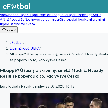
Vše
Chance Liga
2. Liga
Premier League
LaLiga
Bundesliga
Serie
A
Nižší soutěže
Rozhovory
Liga mistrů
Evropská liga
Konferenční
liga
Mistrovství světa
Více
eFotbal
Liga národů UEFA
Mbappé? Úžasný a skromný, smeká Modrič. Hvězdy Realu
se poperou o to, kdo vyzve Česko
Mbappé? Úžasný a skromný, smeká Modrič. Hvězdy
Realu se poperou o to, kdo vyzve Česko
Eurofotbal / Patrik Sandev
,
23.03.2025 16:12