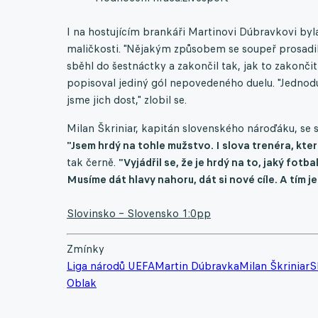
I na hostujícím brankáři Martinovi Dúbravkovi byl
maličkosti. "Nějakým způsobem se soupeř prosadil 
sběhl do šestnáctky a zakončil tak, jak to zakonč
popisoval jediný gól nepovedeného duelu. "Jednoduš
jsme jich dost," zlobil se.
Milan Škriniar, kapitán slovenského nároďáku, se s
"Jsem hrdý na tohle mužstvo. I slova trenéra, která
tak černě.
"Vyjádřil se, že je hrdý na to, jaký fotb
Musíme dát hlavy nahoru, dát si nové cíle. A tím j
Slovinsko – Slovensko 1:0pp
Zmínky
Liga národů UEFA
Martin Dúbravka
Milan Škriniar
S
Oblak