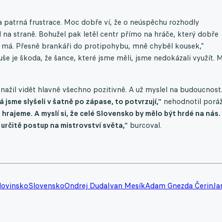
a patrná frustrace. Moc dobře ví, že o neúspěchu rozhodly
na straně. Bohužel pak letěl centr přímo na hráče, který dobře
it má. Přesně brankáři do protipohybu, mně chyběl kousek,"
e je škoda, že šance, které jsme měli, jsme nedokázali využít. M
nažil vidět hlavně všechno pozitivně. A už myslel na budoucnost
 jsme slyšeli v šatně po zápase, to potvrzují,"
nehodnotil porá
al hrajeme. A myslí si, že celé Slovensko by mělo být hrdé na nás.
e určitě postup na mistrovství světa,"
burcoval.
lovinsko
Slovensko
Ondrej Duda
Ivan Mesík
Adam Gnezda Čerin
Ja