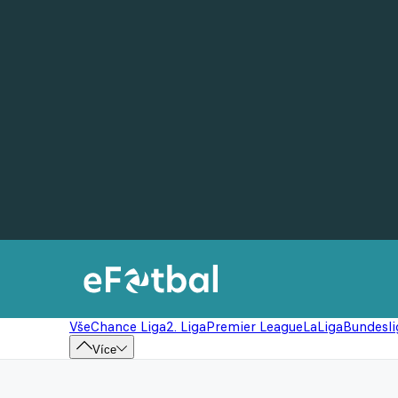
Vše
Chance Liga
2. Liga
Premier League
LaLiga
Bundesli
Více