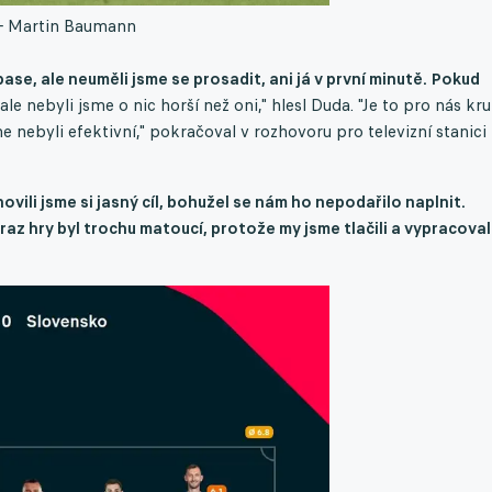
- Martin Baumann
se, ale neuměli jsme se prosadit, ani já v první minutě. Pokud
le nebyli jsme o nic horší než oni," hlesl Duda. "Je to pro nás kru
me nebyli efektivní," pokračoval v rozhovoru pro televizní stanici
ovili jsme si jasný cíl, bohužel se nám ho nepodařilo naplnit.
z hry byl trochu matoucí, protože my jsme tlačili a vypracovali