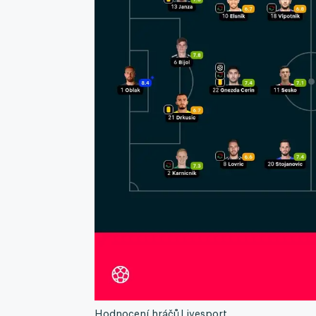
Hodnocení hráčů.
Livesport