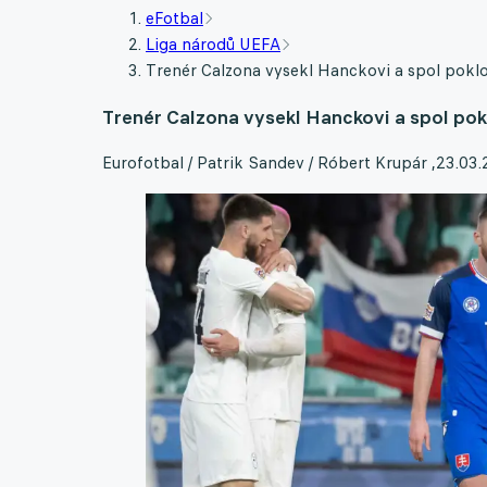
eFotbal
Liga národů UEFA
Trenér Calzona vysekl Hanckovi a spol pokl
Trenér Calzona vysekl Hanckovi a spol pok
Eurofotbal / Patrik Sandev / Róbert Krupár
,
23.03.