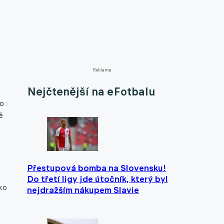
Reklama
Nejčtenější na eFotbalu
ho
ě
Přestupová bomba na Slovensku!
Do třetí ligy jde útočník, který byl
ko
nejdražším nákupem Slavie