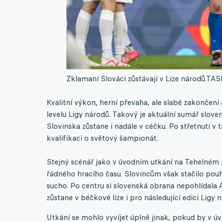
Zklamaní Slováci zůstávají v Lize národů.
TASR
Kvalitní výkon, herní převaha, ale slabé zakončen
levelu Ligy národů. Takový je aktuální sumář slov
Slovinska zůstane i nadále v céčku. Po střetnutí v 
kvalifikaci o světový šampionát.
Stejný scénář jako v úvodním utkání na Tehelném p
řádného hracího času. Slovincům však stačilo pou
sucho. Po centru si slovenská obrana nepohlídala 
zůstane v béčkové lize i pro následující edici Ligy 
Utkání se mohlo vyvíjet úplně jinak, pokud by v úvo