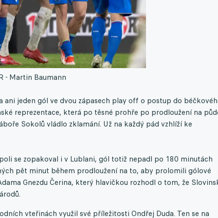
 - Martin Baumann
í a ani jeden gól ve dvou zápasech play off o postup do béčkové
enské reprezentace, která po těsné prohře po prodloužení na půd
táboře Sokolů vládlo zklamání. Už na každý pád vzhlíží ke
oli se zopakoval i v Lublani, gól totiž nepadl po 180 minutách
hých pět minut během prodloužení na to, aby prolomili gólové
Adama Gnezdu Čerina, který hlavičkou rozhodl o tom, že Slovins
národů.
dních vteřinách využil své příležitosti Ondřej Duda. Ten se na