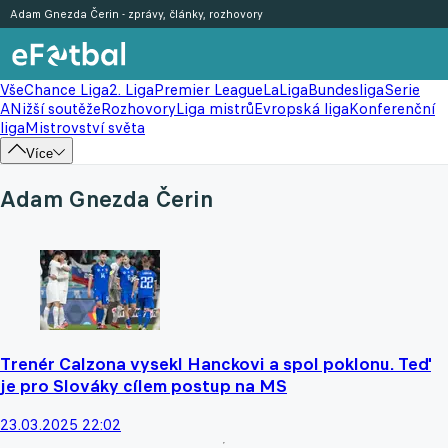
Adam Gnezda Čerin - zprávy, články, rozhovory
Vše
Chance Liga
2. Liga
Premier League
LaLiga
Bundesliga
Serie
A
Nižší soutěže
Rozhovory
Liga mistrů
Evropská liga
Konferenční
liga
Mistrovství světa
Více
Adam Gnezda Čerin
Trenér Calzona vysekl Hanckovi a spol poklonu. Teď
je pro Slováky cílem postup na MS
23.03.2025 22:02