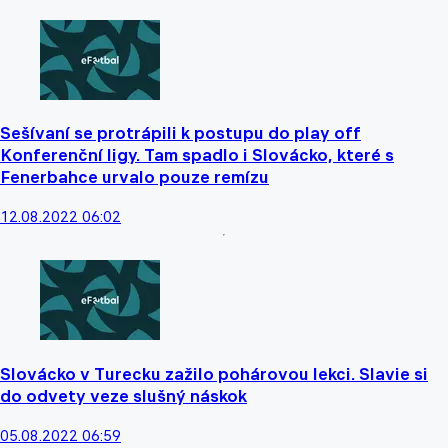
Sešívaní se protrápili k postupu do play off
Konferenční ligy. Tam spadlo i Slovácko, které s
Fenerbahce urvalo pouze remízu
12.08.2022 06:02
Slovácko v Turecku zažilo pohárovou lekci. Slavie si
do odvety veze slušný náskok
05.08.2022 06:59