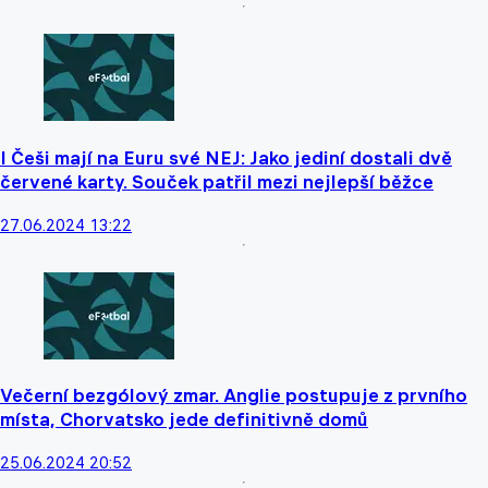
I Češi mají na Euru své NEJ: Jako jediní dostali dvě
červené karty. Souček patřil mezi nejlepší běžce
27.06.2024 13:22
Večerní bezgólový zmar. Anglie postupuje z prvního
místa, Chorvatsko jede definitivně domů
25.06.2024 20:52