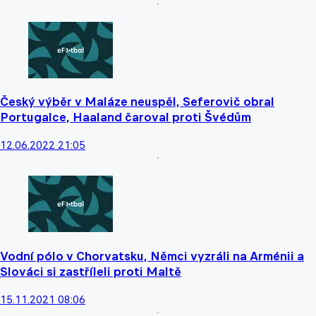
Český výběr v Maláze neuspěl, Seferovič obral
Portugalce, Haaland čaroval proti Švédům
12.06.2022 21:05
Vodní pólo v Chorvatsku, Němci vyzráli na Arménii a
Slováci si zastříleli proti Maltě
15.11.2021 08:06