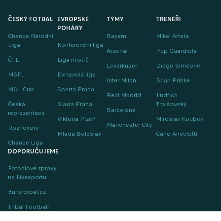
ČESKÝ FOTBAL
EVROPSKÉ
TÝMY
TRENÉŘI
POHÁRY
Chance Národní
Bayern
Mikel Arteta
Liga
Konferenční liga
Arsenal
Pep Guardiola
ČFL
Liga mistrů
Leverkusen
Diego Simeone
MSFL
Evropská liga
Inter Milan
Brian Priske
MOL Cup
Sparta Praha
Real Madrid
Jindřich
Česká
Slavia Praha
Trpišovský
Barcelona
reprezentace
Viktoria Plzeň
Miroslav Koubek
Manchester City
Rozhovory
Mladá Boleslav
Carlo Ancelotti
Chance Liga
DOPORUČUJEME
Fotbalové zprávy
na Livesportu
Eurofotbal.cz
Tribal Football -
Football News