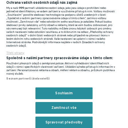
(EN)
Ochrana vašich osobních údajů nás zajímá
My a naši
999
partneři ukládáme osobní údaje, jako jsou údaje o prohlížení nebo
FlashFutbal (SK)
jedinečné identifikátory, ve vašem zařízení a využíváme přístup k nim. Volbou možnosti
„Souhlasím“ povolíte sledovací technologie na podporu účelů uvedených v části
„Společně s našimi partnery zpracováváme údaje s tímto cílem“, zatímco volbou
Tenisportal.cz
možnosti „Zamítnout vše“ nebo odvoláním svého souhlasu je zakážete. Pokud budou
sledovací prvky zakázány, určitý obsah a reklamy, které se vám budou zobrazovat, pro
Tenisové zprávy
vás nemusejí být relevantní. Tuto nabídku můžete znovu kdykoli zobrazit pro změnu
vašich nastavení nebo odvolání souhlasu, a to kliknutím na odkaz „Předvolby ochrany
na Livesportu
osobních údajů“ v dolní části webových stránek nebo případně na plovoucí ikonu v
levém dolním rohu webových stránek. Vaše nastavení se uplatní v rámci našeho
Internetová stránka. Podrobnější informace najdete v našich Zásadách ochrany
osobních údajů.
Třetí strany
Společně s našimi partnery zpracováváme údaje s tímto cílem:
Používání přesných údajů o zeměpisné poloze. Aktivní vyhledávání identifikačních
Podmínky užití
GDPR a žurnalistika
údajů v rámci specifických vlastností zařízení. Ukládání a/nebo přístup k informacím v
zařízení. Personalizovaná reklama a obsah, měření reklam a obsahu, průzkum publika a
Zásady ochrany osobních údajů
Doporučené stránky
rozvoj služeb.
Seznam partnerů (dodavatelů)
Třetí strany
Tiráž
Souhlasím
© eFotbal
2026
Zamítnout vše
Spravovat předvolby