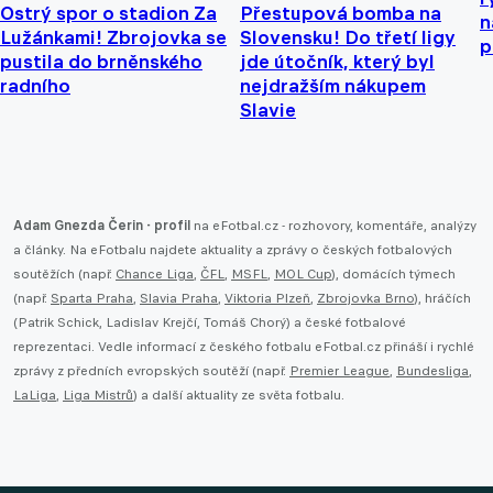
Ostrý spor o stadion Za
Přestupová bomba na
n
Lužánkami! Zbrojovka se
Slovensku! Do třetí ligy
p
pustila do brněnského
jde útočník, který byl
radního
nejdražším nákupem
Slavie
Adam Gnezda Čerin - profil
na eFotbal.cz - rozhovory, komentáře, analýzy
a články. Na eFotbalu najdete aktuality a zprávy o českých fotbalových
soutěžích (např.
Chance Liga
,
ČFL
,
MSFL
,
MOL Cup
), domácích týmech
(např.
Sparta Praha
,
Slavia Praha
,
Viktoria Plzeň
,
Zbrojovka Brno
), hráčích
(Patrik Schick, Ladislav Krejčí, Tomáš Chorý) a české fotbalové
reprezentaci. Vedle informací z českého fotbalu eFotbal.cz přináší i rychlé
zprávy z předních evropských soutěží (např.
Premier League
,
Bundesliga
,
LaLiga
,
Liga Mistrů
) a další aktuality ze světa fotbalu.