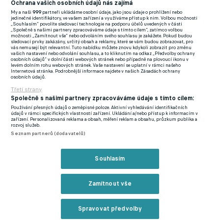
Ochrana vašich osobních údajů nás zajímá
předseda týmu Nasser Al-Khelaifi.
My a naši
999
partneři ukládáme osobní údaje, jako jsou údaje o prohlížení nebo
jedinečné identifikátory, ve vašem zařízení a využíváme přístup k nim. Volbou možnosti
„Souhlasím“ povolíte sledovací technologie na podporu účelů uvedených v části
Od začátku roku 2023 jej ale brzdilo vážné poranění Achillovy
„Společně s našimi partnery zpracováváme údaje s tímto cílem“, zatímco volbou
možnosti „Zamítnout vše“ nebo odvoláním svého souhlasu je zakážete. Pokud budou
šlachy, kvůli němuž vynechal téměř dvě sezony. Po návratu se
sledovací prvky zakázány, určitý obsah a reklamy, které se vám budou zobrazovat, pro
vás nemusejí být relevantní. Tuto nabídku můžete znovu kdykoli zobrazit pro změnu
do základní sestavy už trvale neprosadil a byl dokonce
vašich nastavení nebo odvolání souhlasu, a to kliknutím na odkaz „Předvolby ochrany
osobních údajů“ v dolní části webových stránek nebo případně na plovoucí ikonu v
vynechán z kádru pro letošní ročník Ligy mistrů.
levém dolním rohu webových stránek. Vaše nastavení se uplatní v rámci našeho
Internetová stránka. Podrobnější informace najdete v našich Zásadách ochrany
osobních údajů.
Novým působištěm francouzského stopera se stal Qatar SC,
Třetí strany
klub z Dauhá, jehož barvy hájí i Lukáš Kalvach. Ten má stejného
Společně s našimi partnery zpracováváme údaje s tímto cílem:
Používání přesných údajů o zeměpisné poloze. Aktivní vyhledávání identifikačních
majitele jako PSG, investiční skupinu Qatar Sports Investments.
údajů v rámci specifických vlastností zařízení. Ukládání a/nebo přístup k informacím v
zařízení. Personalizovaná reklama a obsah, měření reklam a obsahu, průzkum publika a
Zda byl mezi kluby účtován poplatek za přestup, není zřejmé.
rozvoj služeb.
Seznam partnerů (dodavatelů)
Přestupy a spekulace ONLINE
Souhlasím
Zmínky
Presnel Kimpembe
PSG
Qatar SC
Lukáš Kalvach
Ligue 1
QSL
Zamítnout vše
Spravovat předvolby
Související články