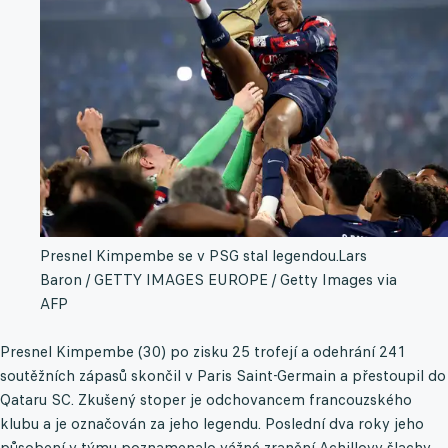
Presnel Kimpembe se v PSG stal legendou.
Lars
Baron / GETTY IMAGES EUROPE / Getty Images via
AFP
Presnel Kimpembe (30) po zisku 25 trofejí a odehrání 241
soutěžních zápasů skončil v Paris Saint-Germain a přestoupil do
Qataru SC. Zkušený stoper je odchovancem francouzského
klubu a je označován za jeho legendu. Poslední dva roky jeho
působení v týmu poznamenalo vážné zranění Achillovy šlachy.