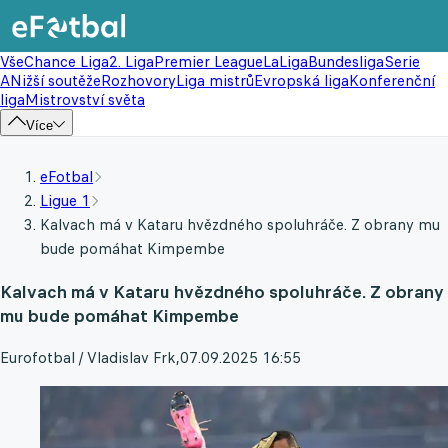
Vše
Chance Liga
2. Liga
Premier League
LaLiga
Bundesliga
Serie
A
Nižší soutěže
Rozhovory
Liga mistrů
Evropská liga
Konferenční
liga
Mistrovství světa
Více
eFotbal
Ligue 1
Kalvach má v Kataru hvězdného spoluhráče. Z obrany mu
bude pomáhat Kimpembe
Kalvach má v Kataru hvězdného spoluhráče. Z obrany
mu bude pomáhat Kimpembe
Eurofotbal / Vladislav Frk
,
07.09.2025 16:55