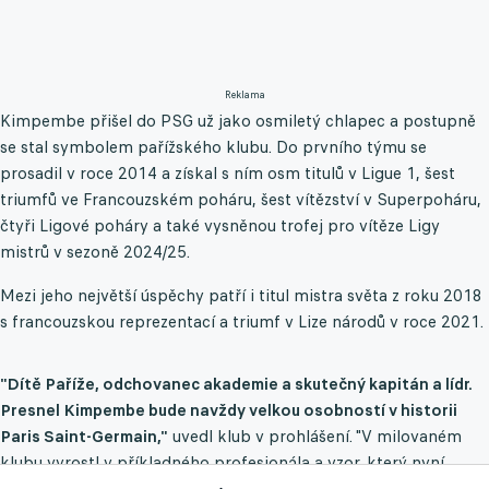
Reklama
Kimpembe přišel do PSG už jako osmiletý chlapec a postupně
se stal symbolem pařížského klubu. Do prvního týmu se
prosadil v roce 2014 a získal s ním osm titulů v Ligue 1, šest
triumfů ve Francouzském poháru, šest vítězství v Superpoháru,
čtyři Ligové poháry a také vysněnou trofej pro vítěze Ligy
mistrů v sezoně 2024/25.
Mezi jeho největší úspěchy patří i titul mistra světa z roku 2018
s francouzskou reprezentací a triumf v Lize národů v roce 2021.
"Dítě Paříže, odchovanec akademie a skutečný kapitán a lídr.
Presnel Kimpembe bude navždy velkou osobností v historii
Paris Saint-Germain,"
uvedl klub v prohlášení.
"V milovaném
klubu vyrostl v příkladného profesionála a vzor, který nyní
mohou mít další mladí hráči v akademii," dodal na jeho adresu