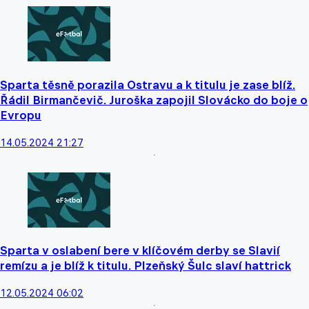
Sparta těsně porazila Ostravu a k titulu je zase blíž.
Řádil Birmančevič. Juroška zapojil Slovácko do boje o
Evropu
14.05.2024 21:27
Sparta v oslabení bere v klíčovém derby se Slavií
remízu a je blíž k titulu. Plzeňský Šulc slaví hattrick
12.05.2024 06:02