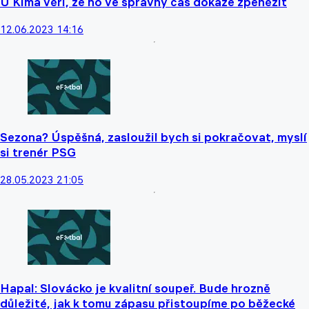
U Kima věří, že ho ve správný čas dokáže zpeněžit
12.06.2023 14:16
Sezona? Úspěšná, zasloužil bych si pokračovat, myslí
si trenér PSG
28.05.2023 21:05
Hapal: Slovácko je kvalitní soupeř. Bude hrozně
důležité, jak k tomu zápasu přistoupíme po běžecké