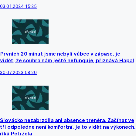
03.01.2024 15:25
Prvních 20 minut jsme nebyli vůbec v zápase, je
vidět, že souhra nám ještě nefunguje, přiznává Hapal
30.07.2023 08:20
Slovácko nezabrzdila ani absence trenéra. Začínat ve
tři odpoledne není komfortní, je to vidět na výkonech,
říká Petržela