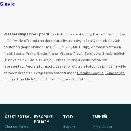
Slavie
Presnel Kimpembe - profil
na eFotbal.cz - rozhovory, komentáře, analýzy
a články. Na eFotbalu najdete aktuality a zprávy o českých fotbalových
soutěžích (např.
Chance Liga
,
ČFL
,
MSFL
,
MOL Cup
), domácích týmech
(např.
Sparta Praha
,
Slavia Praha
,
Viktoria Plzeň
,
Zbrojovka Brno
), hráčích
(Patrik Schick, Ladislav Krejčí, Tomáš Chorý) a české fotbalové
reprezentaci. Vedle informací z českého fotbalu eFotbal.cz přináší i rychlé
zprávy z předních evropských soutěží (např.
Premier League
,
Bundesliga
,
LaLiga
,
Liga Mistrů
) a další aktuality ze světa fotbalu.
ČESKÝ FOTBAL
EVROPSKÉ
TÝMY
TRENÉŘI
POHÁRY
Chance Národní
Bayern
Mikel Arteta