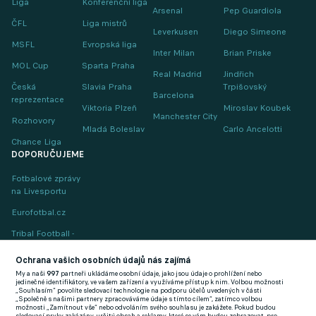
Liga
Konferenční liga
Arsenal
Pep Guardiola
ČFL
Liga mistrů
Leverkusen
Diego Simeone
MSFL
Evropská liga
Inter Milan
Brian Priske
MOL Cup
Sparta Praha
Real Madrid
Jindřich
Česká
Slavia Praha
Trpišovský
Barcelona
reprezentace
Viktoria Plzeň
Miroslav Koubek
Manchester City
Rozhovory
Mladá Boleslav
Carlo Ancelotti
Chance Liga
DOPORUČUJEME
Fotbalové zprávy
na Livesportu
Eurofotbal.cz
Tribal Football -
Football News
(EN)
Ochrana vašich osobních údajů nás zajímá
My a naši
997
partneři ukládáme osobní údaje, jako jsou údaje o prohlížení nebo
FlashFutbal (SK)
jedinečné identifikátory, ve vašem zařízení a využíváme přístup k nim. Volbou možnosti
„Souhlasím“ povolíte sledovací technologie na podporu účelů uvedených v části
„Společně s našimi partnery zpracováváme údaje s tímto cílem“, zatímco volbou
Tenisportal.cz
možnosti „Zamítnout vše“ nebo odvoláním svého souhlasu je zakážete. Pokud budou