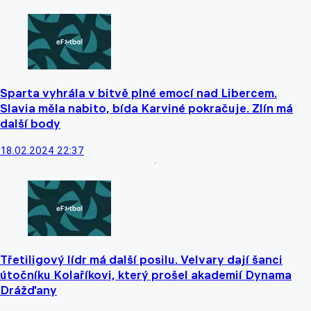
Sparta vyhrála v bitvě plné emocí nad Libercem.
Slavia měla nabito, bída Karviné pokračuje. Zlín má
další body
18.02.2024 22:37
Třetiligový lídr má další posilu. Velvary dají šanci
útočníku Kolaříkovi, který prošel akademií Dynama
Drážďany