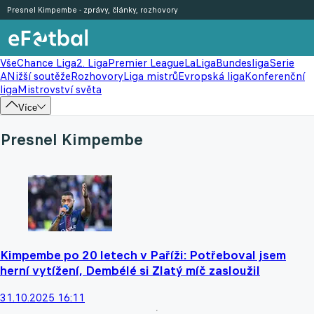
Presnel Kimpembe - zprávy, články, rozhovory
Vše
Chance Liga
2. Liga
Premier League
LaLiga
Bundesliga
Serie
A
Nižší soutěže
Rozhovory
Liga mistrů
Evropská liga
Konferenční
liga
Mistrovství světa
Více
Presnel Kimpembe
Kimpembe po 20 letech v Paříži: Potřeboval jsem
herní vytížení, Dembélé si Zlatý míč zasloužil
31.10.2025 16:11