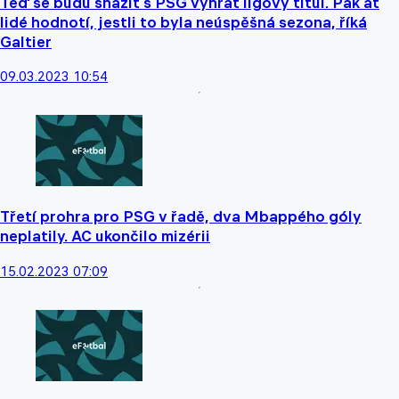
Teď se budu snažit s PSG vyhrát ligový titul. Pak ať
lidé hodnotí, jestli to byla neúspěšná sezona, říká
Galtier
09.03.2023 10:54
Třetí prohra pro PSG v řadě, dva Mbappého góly
neplatily. AC ukončilo mizérii
15.02.2023 07:09