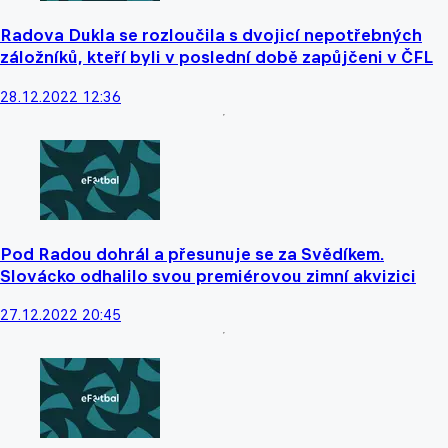
Radova Dukla se rozloučila s dvojicí nepotřebných
záložníků, kteří byli v poslední době zapůjčeni v ČFL
28.12.2022 12:36
Pod Radou dohrál a přesunuje se za Svědíkem.
Slovácko odhalilo svou premiérovou zimní akvizici
27.12.2022 20:45