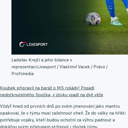
Ladislav Krejčí a jeho bilance v
reprezentaci.
Livesport / Vlastimil Vacek / Právo /
Profimedia
Koubek připravil na baráž o MS rošády! Posadí
nedotknutelného Součka, v útoku vsadí na dvě věže
Vždyť hned od prvních dnů po svém jmenování jako mantru
opakoval, že v týmu musí zažehnout oheň. Že do války na hřišti
potřebuje vojáky, kteří budou ochotní za výhru padnout a
dokážou svým přístupem strhnout i zbytek týmu.