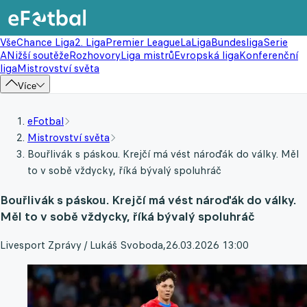
Vše
Chance Liga
2. Liga
Premier League
LaLiga
Bundesliga
Serie
A
Nižší soutěže
Rozhovory
Liga mistrů
Evropská liga
Konferenční
liga
Mistrovství světa
Více
eFotbal
Mistrovství světa
Bouřlivák s páskou. Krejčí má vést nároďák do války. Měl
to v sobě vždycky, říká bývalý spoluhráč
Bouřlivák s páskou. Krejčí má vést nároďák do války.
Měl to v sobě vždycky, říká bývalý spoluhráč
Livesport Zprávy / Lukáš Svoboda
,
26.03.2026 13:00