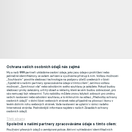
Ochrana vašich osobních údajů nás zajímá
Mistrovství světa 2026: Česko - Irsko (videopreview)
Livesport
My a naši
999
partneři ukládáme osobní údaje, jako jsou údaje o prohlížení nebo
jedinečné identifikátory, ve vašem zařízení a využíváme přístup k nim. Volbou možnosti
„Souhlasím“ povolíte sledovací technologie na podporu účelů uvedených v části
„Společně s našimi partnery zpracováváme údaje s tímto cílem“, zatímco volbou
Právě během dvouletého cyklu v reprezentační jednadvacítce
možnosti „Zamítnout vše“ nebo odvoláním svého souhlasu je zakážete. Pokud budou
sledovací prvky zakázány, určitý obsah a reklamy, které se vám budou zobrazovat, pro
podle něj Krejčí fotbalově vystřelil.
"V kvalifikaci na Euro dal
vás nemusejí být relevantní. Tuto nabídku můžete znovu kdykoli zobrazit pro změnu
vašich nastavení nebo odvolání souhlasu, a to kliknutím na odkaz „Předvolby ochrany
dva góly San Marinu a v ten moment se to celé zlomilo. Jako by
osobních údajů“ v dolní části webových stránek nebo případně na plovoucí ikonu v
levém dolním rohu webových stránek. Vaše nastavení se uplatní v rámci našeho
v sobě objevil něco, co do té doby neznal, začal dávat góly i ve
Internetová stránka. Podrobnější informace najdete v našich Zásadách ochrany
osobních údajů.
Spartě a ohromně vyrostl i po lidské stránce,"
zmínil stoper,
Třetí strany
který v posledních sezonách patří k defenzivním pilířům
Společně s našimi partnery zpracováváme údaje s tímto cílem:
ostravského Baníku.
Používání přesných údajů o zeměpisné poloze. Aktivní vyhledávání identifikačních