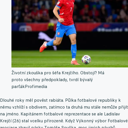
Životní zkouška pro šéfa Krejčího. Obstojí? Má
proto všechny předpoklady, tvrdí bývalý
parťák
Profimedia
Dlouhé roky měl pověst rabiáta. Půlka fotbalové republiky k
němu vzhlíží s obdivem, zatímco ta druhá mu stále nemůže přijít
na jméno. Kapitánem fotbalové reprezentace se ale Ladislav
Krejčí (26) stal vcelku přirozeně. Když Výkonný výbor Fotbalové
asociace zbavil pásky Tomáše Součka, moc jiných návrhů