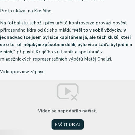
Proto ukázal na Krejčího.
Na fotbalistu, jehož i přes určité kontroverze provází pověst
přirozeného lídra od útlého mládí.
"Měl to v sobě vždycky. V
jednadvacítce jsem byl sice kapitánem já, ale těch kluků, kteří
se o tu roli nějakým způsobem dělili, bylo víc a Láďa byl jedním
z nich,"
připustil Krejčího vrstevník a spoluhráč z
mládežnických reprezentačních výběrů Matěj Chaluš.
Videopreview zápasu
Video se nepodařilo načíst.
NAČÍST ZNOVU