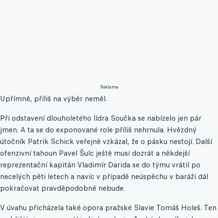
Reklama
Upřímně, příliš na výběr neměl.
Při odstavení dlouholetého lídra Součka se nabízelo jen pár
jmen. A ta se do exponované role příliš nehrnula. Hvězdný
útočník Patrik Schick veřejně vzkázal, že o pásku nestojí. Další
ofenzivní tahoun Pavel Šulc ještě musí dozrát a někdejší
reprezentační kapitán Vladimír Darida se do týmu vrátil po
necelých pěti letech a navíc v případě neúspěchu v baráži dál
pokračovat pravděpodobně nebude.
V úvahu přicházela také opora pražské Slavie Tomáš Holeš. Ten