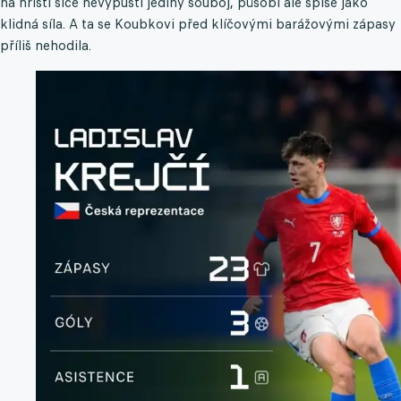
na hřišti sice nevypustí jediný souboj, působí ale spíše jako
klidná síla. A ta se Koubkovi před klíčovými barážovými zápasy
příliš nehodila.