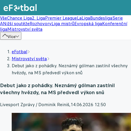
Vše
Chance Liga
2. Liga
Premier League
LaLiga
Bundesliga
Serie
A
Nižší soutěže
Rozhovory
Liga mistrů
Evropská liga
Konferenční
liga
Mistrovství světa
Více
eFotbal
Mistrovství světa
Debut jako z pohádky. Neznámý gólman zastínil všechny
hvězdy, na MS předvedl výkon snů
Debut jako z pohádky. Neznámý gólman zastínil
všechny hvězdy, na MS předvedl výkon snů
Livesport Zprávy / Dominik Reiniš
,
14.06.2026 12:50