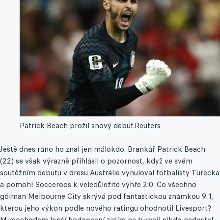
Patrick Beach prožil snový debut.
Reuters
Ještě dnes ráno ho znal jen málokdo. Brankář Patrick Beach
(22) se však výrazně přihlásil o pozornost, když ve svém
soutěžním debutu v dresu Austrálie vynuloval fotbalisty Turecka
a pomohl Socceroos k veledůležité výhře 2:0. Co všechno
gólman Melbourne City skrývá pod fantastickou známkou 9.1,
kterou jeho výkon podle nového ratingu ohodnotil Livesport?
Mimochodem lepší hodnocení zatím na turnaji nikdo nedostal...