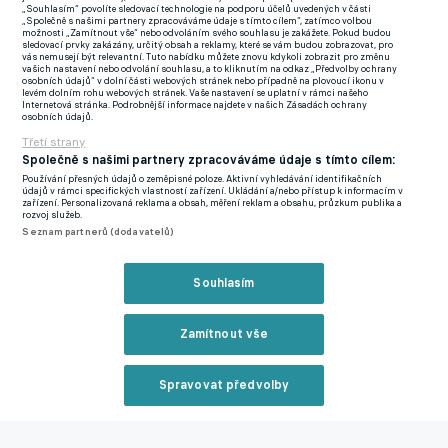
„Souhlasím“ povolíte sledovací technologie na podporu účelů uvedených v části
Beach a jeho statistiky proti Turecku.
Opta by Stats
„Společně s našimi partnery zpracováváme údaje s tímto cílem“, zatímco volbou
možnosti „Zamítnout vše“ nebo odvoláním svého souhlasu je zakážete. Pokud budou
Perform / ČTK / AP / Abbie Parr
sledovací prvky zakázány, určitý obsah a reklamy, které se vám budou zobrazovat, pro
vás nemusejí být relevantní. Tuto nabídku můžete znovu kdykoli zobrazit pro změnu
vašich nastavení nebo odvolání souhlasu, a to kliknutím na odkaz „Předvolby ochrany
osobních údajů“ v dolní části webových stránek nebo případně na plovoucí ikonu v
Co všechno se ale za dosud nejlepším hodnocením šampionátu
levém dolním rohu webových stránek. Vaše nastavení se uplatní v rámci našeho
Internetová stránka. Podrobnější informace najdete v našich Zásadách ochrany
(stejnou známku měl i Jihokorejec Lee Kang-In) skrývá?
No
osobních údajů.
především osm úspěšných zákroků, které 189 centimetrů
Třetí strany
Společně s našimi partnery zpracováváme údaje s tímto cílem:
vysoký Australan vytáhl proti střelám tureckých hvězd.
Používání přesných údajů o zeměpisné poloze. Aktivní vyhledávání identifikačních
Takovou porci žádný jiný Australan v historii během jednoho
údajů v rámci specifických vlastností zařízení. Ukládání a/nebo přístup k informacím v
zařízení. Personalizovaná reklama a obsah, měření reklam a obsahu, průzkum publika a
utkání MS nelapil.
Třeba takový šikula z Realu Madrid Arda
rozvoj služeb.
Seznam partnerů (dodavatelů)
Güler vyzkoušel pozornost Beache hned třikrát, zatímco
zkušený Hakan Calhanoglu z Interu pálil dvakrát.
Souhlasím
Celkově Beach zlikvidoval střelecké pokusy o hodnotě xG
1.46!
Laicky řečeno: Zneškodnil takřka dva góly (chcete-li jeden
Zamítnout vše
a půl). Datová společnost Opta zároveň uvádí, že gólman
Melbourne City, o nějž bude bezpochyby po dnešním výkonu
Spravovat předvolby
zájem i v Evropě, chytil i dvě velké šance.
Reklama