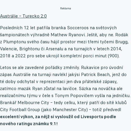
Reklama
Austrálie – Turecko 2:0
Posledních 12 let patřila branka Socceroos na světových
šampionátech výhradně Mathew Ryanovi. Ještě, aby ne. Rodák
z Plumptonu svého času hájil prostor mezi třemi tyčemi Brugg,
Valencie, Brightonu či Arsenalu a na turnajích v letech 2014,
2018 a 2022 pro sebe ukrojil kompletní porci minut (900).
Letos se ale zavedené pořádky změnily. Rukavice pro úvodní
zápas Austrálie na turnaji navlékl jakýsi Patrick Beach, jenž do
té doby odchytal v reprezentaci jen dva přátelské zápasy,
zatímco mazák Ryan zůstal na lavičce. Sázka na nováčka ale
realizačnímu týmu v čele s Tonym Popovičem vyšla na jedničku.
Brankář Melbourne City – tedy celku, který patří do sítě klubů
City Football Group (jako Manchester City) – totiž předvedl
excelentí výkon, za nějž si vysloužil od Livesportu podle
nového ratingu známku 9.1!