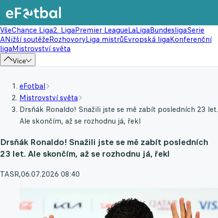
Vše
Chance Liga
2. Liga
Premier League
LaLiga
Bundesliga
Serie
A
Nižší soutěže
Rozhovory
Liga mistrů
Evropská liga
Konferenční
liga
Mistrovství světa
Více
eFotbal
Mistrovství světa
Drsňák Ronaldo! Snažili jste se mě zabít posledních 23 let.
Ale skončím, až se rozhodnu já, řekl
Drsňák Ronaldo! Snažili jste se mě zabít posledních
23 let. Ale skončím, až se rozhodnu já, řekl
TASR
,
06.07.2026 08:40