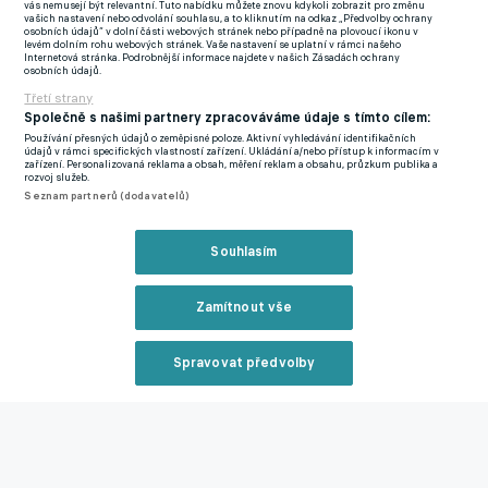
vás nemusejí být relevantní. Tuto nabídku můžete znovu kdykoli zobrazit pro změnu
vašich nastavení nebo odvolání souhlasu, a to kliknutím na odkaz „Předvolby ochrany
osobních údajů“ v dolní části webových stránek nebo případně na plovoucí ikonu v
levém dolním rohu webových stránek. Vaše nastavení se uplatní v rámci našeho
Internetová stránka. Podrobnější informace najdete v našich Zásadách ochrany
osobních údajů.
Třetí strany
Společně s našimi partnery zpracováváme údaje s tímto cílem:
Používání přesných údajů o zeměpisné poloze. Aktivní vyhledávání identifikačních
údajů v rámci specifických vlastností zařízení. Ukládání a/nebo přístup k informacím v
zařízení. Personalizovaná reklama a obsah, měření reklam a obsahu, průzkum publika a
rozvoj služeb.
Seznam partnerů (dodavatelů)
Ronaldo během tiskové konference.
REUTERS/Issei
Kato
Souhlasím
"Jak už jsem řekl, skončím, až se rozhodnu já, ne až se
Zamítnout vše
rozhodnete vy. Pořád se ptáte na tu samou otázku. Nechci na to
upírat pozornost, protože to není tak důležité," citovala ho
Spravovat předvolby
agentura AFP.
Reklama
Na dalším mistrovství světa v roce 2030 už se nicméně
nepředstaví.
"Ano, tohle je mé poslední mistrovství světa.
Pojďme si ho užít,"
dodal.