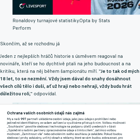
Ronaldovy turnajové statistiky.
Opta by Stats
Perform
Skončím, až se rozhodnu já
Jeden z nejlepších hráčů historie s úsměvem reagoval na
novináře, kteří se ho dychtivě ptali na jeho budoucnost a na
kritiku, která na něj během šampionátu míří.
"Je to tak od mých
18 let, to se nezmění. Vždy jsem dával do snahy dosáhnout
všech cílů tělo i duši, ať už hraji nebo nehraji, vždy budu hrát
důležitou roli,"
odpovídal.
Ochrana vašich osobních údajů nás zajímá
My a naši
997
partneři ukládáme osobní údaje, jako jsou údaje o prohlížení nebo
jedinečné identifikátory, ve vašem zařízení a využíváme přístup k nim. Volbou možnosti
„Souhlasím“ povolíte sledovací technologie na podporu účelů uvedených v části
„Společně s našimi partnery zpracováváme údaje s tímto cílem“, zatímco volbou
možnosti „Zamítnout vše“ nebo odvoláním svého souhlasu je zakážete. Pokud budou
sledovací prvky zakázány, určitý obsah a reklamy, které se vám budou zobrazovat, pro