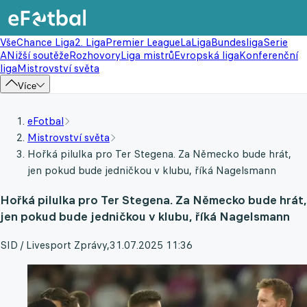
Vše
Chance Liga
2. Liga
Premier League
LaLiga
Bundesliga
Serie
A
Nižší soutěže
Rozhovory
Liga mistrů
Evropská liga
Konferenční
liga
Mistrovství světa
Více
eFotbal
Mistrovství světa
Hořká pilulka pro Ter Stegena. Za Německo bude hrát,
jen pokud bude jedničkou v klubu, říká Nagelsmann
Hořká pilulka pro Ter Stegena. Za Německo bude hrát,
jen pokud bude jedničkou v klubu, říká Nagelsmann
SID / Livesport Zprávy
,
31.07.2025 11:36