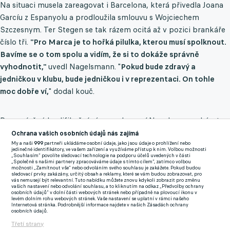
Na situaci musela zareagovat i Barcelona, která přivedla Joana
Garcíu z Espanyolu a prodloužila smlouvu s Wojciechem
Szczesnym. Ter Stegen se tak rázem ocitá až v pozici brankáře
číslo tři.
"Pro Marca je to hořká pilulka, kterou musí spolknout.
Bavíme se o tom spolu a vidím, že si to dokáže správně
vyhodnotit,"
uvedl Nagelsmann. "
Pokud bude zdravý a
jedničkou v klubu, bude jedničkou i v reprezentaci. On tohle
moc dobře ví,
" dodal kouč.
Pro zmíněné kvalifikační zápasy ale musí Nagelsmann ukázat
na někoho jiného. Podle něj by však volba neměla být
Ochrana vašich osobních údajů nás zajímá
My a naši
999
partneři ukládáme osobní údaje, jako jsou údaje o prohlížení nebo
překvapivá, což nasvědčuje tomu, že bude i nadále důvěřovat
jedinečné identifikátory, ve vašem zařízení a využíváme přístup k nim. Volbou možnosti
„Souhlasím“ povolíte sledovací technologie na podporu účelů uvedených v části
Oliveru Baumannovi z Hoffenheimu. Dále se nabízí také
„Společně s našimi partnery zpracováváme údaje s tímto cílem“, zatímco volbou
možnosti „Zamítnout vše“ nebo odvoláním svého souhlasu je zakážete. Pokud budou
Alexander Nübel ze Stuttgartu a Noah Atubolu z Freiburgu.
sledovací prvky zakázány, určitý obsah a reklamy, které se vám budou zobrazovat, pro
vás nemusejí být relevantní. Tuto nabídku můžete znovu kdykoli zobrazit pro změnu
vašich nastavení nebo odvolání souhlasu, a to kliknutím na odkaz „Předvolby ochrany
Brankář není problém
osobních údajů“ v dolní části webových stránek nebo případně na plovoucí ikonu v
levém dolním rohu webových stránek. Vaše nastavení se uplatní v rámci našeho
Internetová stránka. Podrobnější informace najdete v našich Zásadách ochrany
Nagelsmann vyloučil možnost, že by se do branky po ukončení
osobních údajů.
reprezentační kariéry opět vrátil Neuer.
"Manu odchytal velmi
Třetí strany