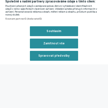
Společně s našimi partnery zpracováváme údaje s tímto cílem:
dobré mistrovství světa klubů, ale rozhodnutí jsme loni učinili
Používání přesných údajů o zeměpisné poloze. Aktivní vyhledávání identifikačních
zcela vědomě,"
zdůraznil.
údajů v rámci specifických vlastností zařízení. Ukládání a/nebo přístup k informacím v
zařízení. Personalizovaná reklama a obsah, měření reklam a obsahu, průzkum publika a
rozvoj služeb.
Seznam partnerů (dodavatelů)
Pokud by se Ter Stegenovi nepodařilo do mistrovství plně
zotavit, brankářský post by v reprezentaci stejně neměl být
Souhlasím
problém. Podle Nagelsmanna Němci disponují několika
skvělými gólmany a proto se nebojí, že by se pozici mezi třemi
Zamítnout vše
tyčemi nakonec nepodařilo správně obsadit.
Spravovat předvolby
Zmínky
Mistrovství světa
Německo
Barcelona
Marc ter Stegen
Manuel
Reklama
Neuer
Alexander Nubel
Oliver Baumann
Noah Atubolu
Wojciech
Szczęsny
Joan Garcia
Zavřít rekl
Související články