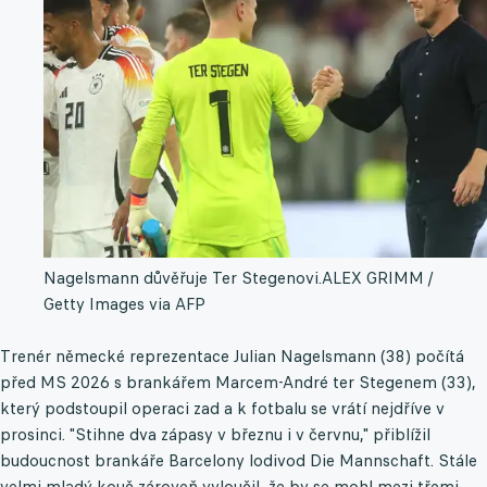
Nagelsmann důvěřuje Ter Stegenovi.
ALEX GRIMM /
Getty Images via AFP
Trenér německé reprezentace Julian Nagelsmann (38) počítá
před MS 2026 s brankářem Marcem-André ter Stegenem (33),
který podstoupil operaci zad a k fotbalu se vrátí nejdříve v
prosinci. "Stihne dva zápasy v březnu i v červnu," přiblížil
budoucnost brankáře Barcelony lodivod Die Mannschaft. Stále
velmi mladý kouč zároveň vyloučil, že by se mohl mezi třemi