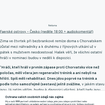
Reklama
Faerské ostrovy – Česko (neděle 18:00 + audiokomentář)
Zima ve čtvrtek při bezbrankové remíze doma s Chorvatskem
zůstal mezi náhradníky a k druhému z říjnových utkání už v
pátek s mužstvem neodcestoval. Hašek věří, že všichni ostatní
hráči v nominaci budou v neděli k dispozici.
"
Hráči, kteří hráli v prvním zápase proti Chorvatsku více než
poločas, měli včera jen regenerační trénink a ani nebyli na
hřišti. Spíš měli rehabilitaci. Dnes jdou poprvé na trénink a
podle toho samozřejmě (sestavu) ještě zvážíme
, v jakém stavu
jsou. Já zatím věřím, budou k dispozici všichni, kteří tady jsou.
Zima zůstal v České republice," uvedl Hašek.
Ochrana vašich osobních údajů nás zajímá
My a naši
999
partneři ukládáme osobní údaje, jako jsou údaje o prohlížení nebo
jedinečné identifikátory, ve vašem zařízení a využíváme přístup k nim. Volbou možnosti