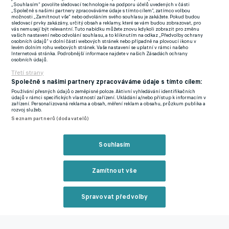
„Souhlasím“ povolíte sledovací technologie na podporu účelů uvedených v části
Faeřané ještě nikdy nestartovali na velké akci, momentálně ale
„Společně s našimi partnery zpracováváme údaje s tímto cílem“, zatímco volbou
možnosti „Zamítnout vše“ nebo odvoláním svého souhlasu je zakážete. Pokud budou
zažívají nejlepší období v historii. Premiérově v jedné kvalifikaci
sledovací prvky zakázány, určitý obsah a reklamy, které se vám budou zobrazovat, pro
vás nemusejí být relevantní. Tuto nabídku můžete znovu kdykoli zobrazit pro změnu
třikrát vyhráli a stále mají matematickou naději na postup. Na
vašich nastavení nebo odvolání souhlasu, a to kliknutím na odkaz „Předvolby ochrany
osobních údajů“ v dolní části webových stránek nebo případně na plovoucí ikonu v
třetím místě ve skupině ztrácejí čtyři body na druhé Česko.
levém dolním rohu webových stránek. Vaše nastavení se uplatní v rámci našeho
Internetová stránka. Podrobnější informace najdete v našich Zásadách ochrany
osobních údajů.
"
Jsou na vlně. V posledních 14 zápasech ani jednou neprohráli
Třetí strany
o více jak gól. Teď vyhráli dvakrát za sebou, věří si. My se
Společně s našimi partnery zpracováváme údaje s tímto cílem:
musíme soustředit na sebe.
Když podáme stoprocentní výkon,
Používání přesných údajů o zeměpisné poloze. Aktivní vyhledávání identifikačních
údajů v rámci specifických vlastností zařízení. Ukládání a/nebo přístup k informacím v
věřím, že vyhrajeme," poznamenal Hašek.
zařízení. Personalizovaná reklama a obsah, měření reklam a obsahu, průzkum publika a
rozvoj služeb.
Seznam partnerů (dodavatelů)
Co je ve hře ve zbytku kvalifikace? Češi bojují o lepší postavení
v baráži i trenéra Haška
Souhlasím
Zmínky
Zamítnout vše
Mistrovství světa
Ivan Hašek
Faerské ostrovy
Česko
Spravovat předvolby
Související články
Reklama