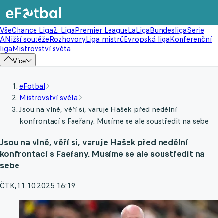
Vše
Chance Liga
2. Liga
Premier League
LaLiga
Bundesliga
Serie
A
Nižší soutěže
Rozhovory
Liga mistrů
Evropská liga
Konferenční
liga
Mistrovství světa
Více
eFotbal
Mistrovství světa
Jsou na vlně, věří si, varuje Hašek před nedělní
konfrontací s Faeřany. Musíme se ale soustředit na sebe
Jsou na vlně, věří si, varuje Hašek před nedělní
konfrontací s Faeřany. Musíme se ale soustředit na
sebe
ČTK
,
11.10.2025 16:19