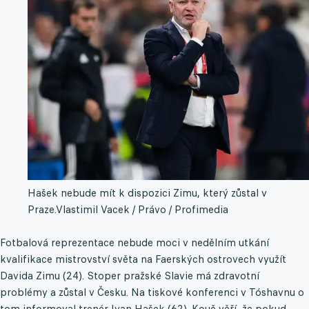
Hašek nebude mít k dispozici Zimu, který zůstal v
Praze.
Vlastimil Vacek / Právo / Profimedia
Fotbalová reprezentace nebude moci v nedělním utkání
kvalifikace mistrovství světa na Faerských ostrovech využít
Davida Zimu (24). Stoper pražské Slavie má zdravotní
problémy a zůstal v Česku. Na tiskové konferenci v Tóshavnu o
tom informoval trenér Ivan Hašek (62). Kouč věří, že pokud