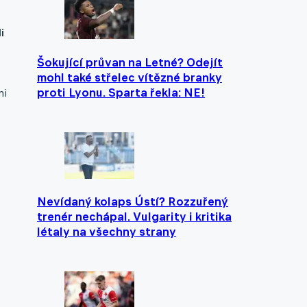
i
Šokující průvan na Letné? Odejít
mohl také střelec vítězné branky
proti Lyonu. Sparta řekla: NE!
ni
Nevídaný kolaps Ústí? Rozzuřený
trenér nechápal. Vulgarity i kritika
létaly na všechny strany