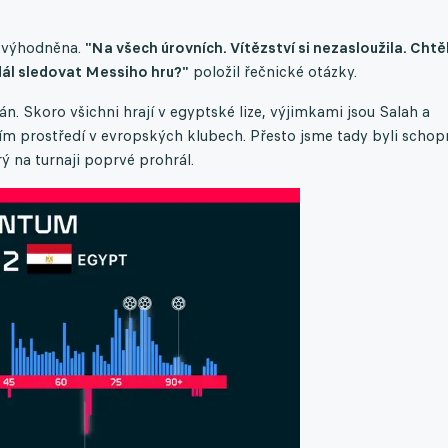
 zvýhodněna.
"Na všech úrovních. Vítězství si nezasloužila. Chtěl
 dál sledovat Messiho hru?"
položil řečnické otázky.
lán. Skoro všichni hrají v egyptské lize, výjimkami jsou Salah a
m prostředí v evropských klubech. Přesto jsme tady byli schop
ý na turnaji poprvé prohrál.