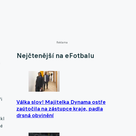
Reklama
Nejčtenější na eFotbalu
a
i
Válka slov! Majitelka Dynama ostře
zaútočila na zástupce kraje, padla
drsná obvinění
kl
hé