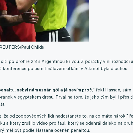
REUTERS/Paul Childs
ítí po prohře 2:3 s Argentinou křivdu. Z porážky viní rozhodčí 
ová konference po osmifinálovém utkání v Atlantě byla dlouhou
penaltu, nebyl nám uznán gól a já nevím proč,"
řekl Hassan, sám
ranek v egyptském dresu. Trval na tom, že jeho tým byl i přes tř
át.
e, že od zodpovědných lidí nedostanete to, na co máte nárok," ře
iku a který zrušilo video pro faul, který se odehrál daleko na dru
terý měl být podle Hassana oceněn penaltou.