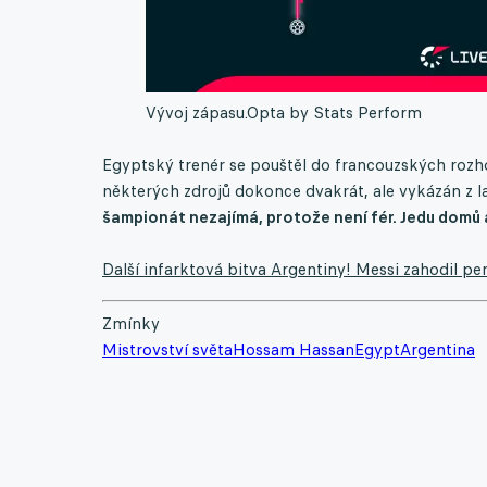
Vývoj zápasu.
Opta by Stats Perform
Egyptský trenér se pouštěl do francouzských rozho
některých zdrojů dokonce dvakrát, ale vykázán z l
šampionát nezajímá, protože není fér. Jedu domů 
Další infarktová bitva Argentiny! Messi zahodil pe
Zmínky
Mistrovství světa
Hossam Hassan
Egypt
Argentina