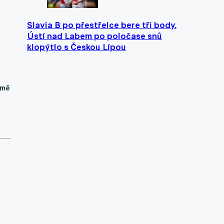
Slavia B po přestřelce bere tři body.
Ústí nad Labem po poločase snů
klopýtlo s Českou Lípou
 mě