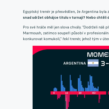
Egyptský trenér je přesvědčen, že Argentina byla
snad udržet obhájce titulu v turnaji? Nebo chtěli
Pro své hráče měl jen slova chvály. "Dodrželi náš p
Marmoush, zatímco soupeři působí v profesionální
konkurovat komukoli," řekl trenér, jehož tým v úter