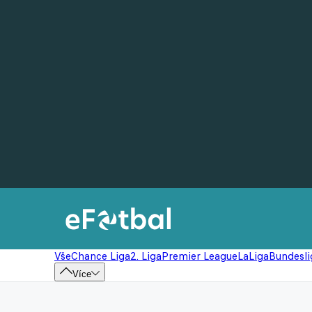
Vše
Chance Liga
2. Liga
Premier League
LaLiga
Bundesli
Více