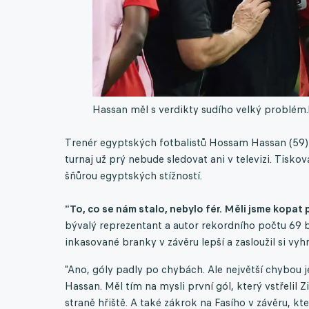
Hassan měl s verdikty sudího velký problém.
Trenér egyptských fotbalistů Hossam Hassan (59) c
turnaj už prý nebude sledovat ani v televizi. Tisk
šňůrou egyptských stížností.
"To, co se nám stalo, nebylo fér. Měli jsme kopat 
bývalý reprezentant a autor rekordního počtu 69 b
inkasované branky v závěru lepší a zasloužil si vyhr
"Ano, góly padly po chybách. Ale největší chybou j
Hassan. Měl tím na mysli první gól, který vstřelil Z
straně hřiště. A také zákrok na Fasího v závěru, k