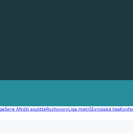
ga
Serie A
Nižší soutěže
Rozhovory
Liga mistrů
Evropská liga
Konfer