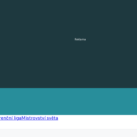
Reklama
enční liga
Mistrovství světa