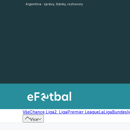
Argentina - zprávy, články, rozhovory
Vše
Chance Liga
2. Liga
Premier League
LaLiga
Bundesli
Více