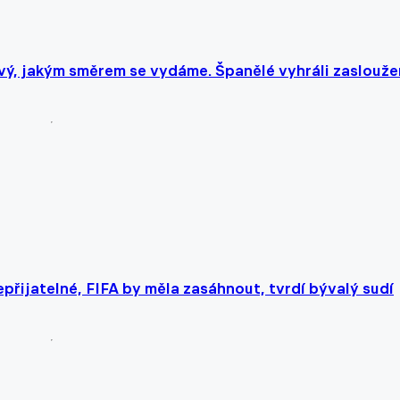
vý, jakým směrem se vydáme. Španělé vyhráli zaslouž
přijatelné, FIFA by měla zasáhnout, tvrdí bývalý sudí