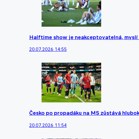
Halftime show je neakceptovatelná, myslí 
20.07.2026 14:55
Česko po propadáku na MS zůstává hluboko
20.07.2026 11:54