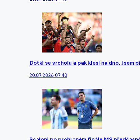
Dotkl se vrcholu a pak klesl na dno. Jsem 
20.07.2026 07:40
Scaloni po prohraném finále MS předčasně 