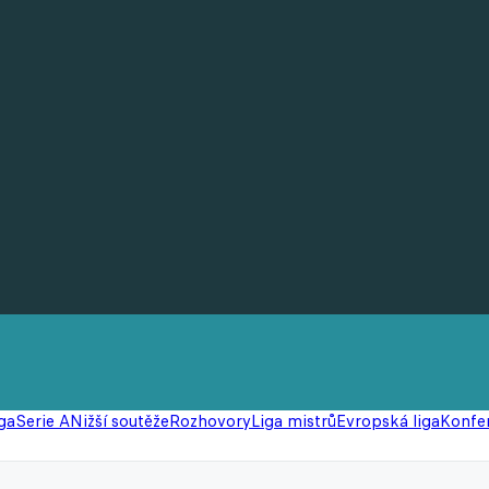
ga
Serie A
Nižší soutěže
Rozhovory
Liga mistrů
Evropská liga
Konfer