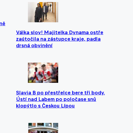
eně
Válka slov! Majitelka Dynama ostře
zaútočila na zástupce kraje, padla
drsná obvinění
Slavia B po přestřelce bere tři body.
Ústí nad Labem po poločase snů
klopýtlo s Českou Lípou