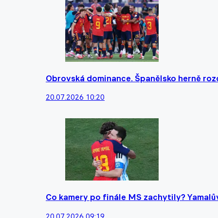
Obrovská dominance. Španělsko herně rozdrt
20.07.2026 10:20
Co kamery po finále MS zachytily? Yamalův 
20.07.2026 09:19