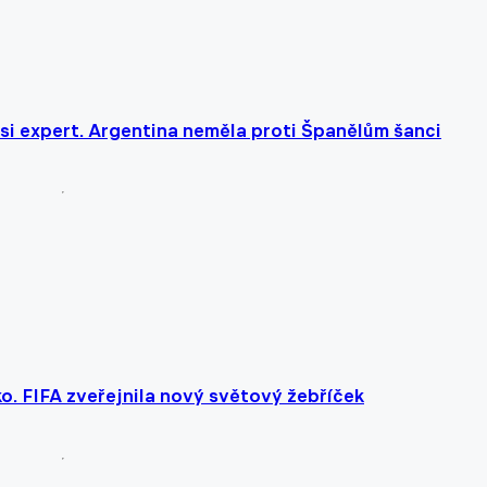
si expert. Argentina neměla proti Španělům šanci
. FIFA zveřejnila nový světový žebříček