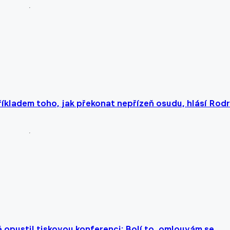
příkladem toho, jak překonat nepřízeň osudu, hlásí Rodr
opustil tiskovou konferenci: Bolí to, omlouvám se