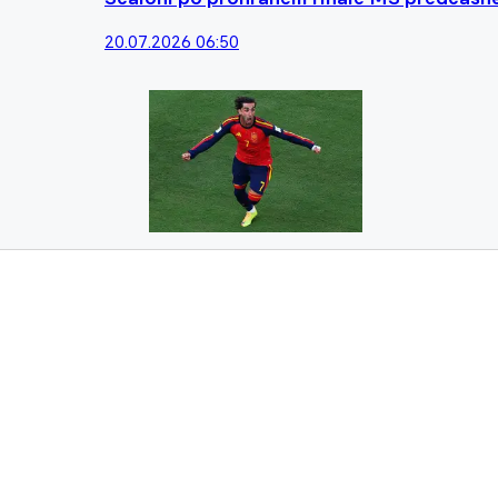
20.07.2026 06:50
Španělský hrdina se rozplýval: Takhle to b
20.07.2026 06:13