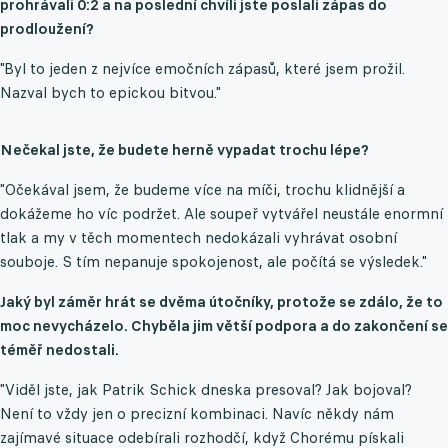
prohrávali 0:2 a na poslední chvíli jste poslali zápas do
prodloužení?
"Byl to jeden z nejvíce emočních zápasů, které jsem prožil.
Nazval bych to epickou bitvou."
Nečekal jste, že budete herně vypadat trochu lépe?
"Očekával jsem, že budeme více na míči, trochu klidnější a
dokážeme ho víc podržet. Ale soupeř vytvářel neustále enormní
tlak a my v těch momentech nedokázali vyhrávat osobní
souboje. S tím nepanuje spokojenost, ale počítá se výsledek."
Jaký byl záměr hrát se dvěma útočníky, protože se zdálo, že to
moc nevycházelo. Chyběla jim větší podpora a do zakončení se
téměř nedostali.
"Viděl jste, jak Patrik Schick dneska presoval? Jak bojoval?
Není to vždy jen o precizní kombinaci. Navíc někdy nám
zajímavé situace odebírali rozhodčí, když Chorému pískali