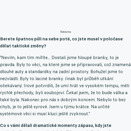
Reklama
Berete špatnou půli na sebe poté, co jste musel v poločase
dělat taktické změny?
"Nevím, kam tím míříte... Dostali jsme hloupé branky, to je
pravda. Byly to věci, na které jsme se připravovali, což znamená
dlouhé auty a standardky na zadní prostory. Bohužel jsme to
nezvládli. Byly to laciné branky. Jinak byl průběh utkání
očekávaný. Irové potvrdili, že umí hrát ve vysokém tempu, měli
rychlé přechody, byli soubojoví. Čekal jsem, že to bude válka a
také byla. Nakonec pro nás s dobrým koncem. Nebylo to bez
chyb, je to ještě syrové. Jsem u týmu krátce. Na určité
systémové věci si musí kluci ještě zvyknout."
Co s vámi dělali dramatické momenty zápasu, kdy jste