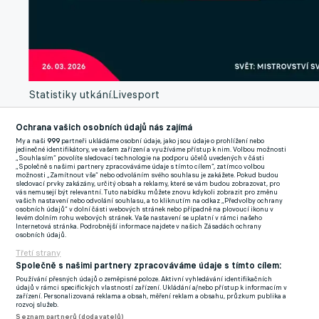
Statistiky utkání.
Livesport
Útočníci tedy měli specifické úkoly?
Ochrana vašich osobních údajů nás zajímá
My a naši
999
partneři ukládáme osobní údaje, jako jsou údaje o prohlížení nebo
jedinečné identifikátory, ve vašem zařízení a využíváme přístup k nim. Volbou možnosti
"Dnes tam byli na špinavou práci. Měli irskou obranu trochu
„Souhlasím“ povolíte sledovací technologie na podporu účelů uvedených v části
„Společně s našimi partnery zpracováváme údaje s tímto cílem“, zatímco volbou
rozbít, ale ne vždy se nám to dařilo. Lidé si představují, že
možnosti „Zamítnout vše“ nebo odvoláním svého souhlasu je zakážete. Pokud budou
sledovací prvky zakázány, určitý obsah a reklamy, které se vám budou zobrazovat, pro
všechno vykombinujeme jako Španělé, ale to my neumíme."
vás nemusejí být relevantní. Tuto nabídku můžete znovu kdykoli zobrazit pro změnu
vašich nastavení nebo odvolání souhlasu, a to kliknutím na odkaz „Předvolby ochrany
osobních údajů“ v dolní části webových stránek nebo případně na plovoucí ikonu v
Jak moc pomohl Tomáš Souček k obratu a nebylo chybou, že
levém dolním rohu webových stránek. Vaše nastavení se uplatní v rámci našeho
Internetová stránka. Podrobnější informace najdete v našich Zásadách ochrany
nehrál od začátku?
osobních údajů.
Třetí strany
"Jednoznačně nám pomohl... Vysvětlím své myšlenkové
Společně s našimi partnery zpracováváme údaje s tímto cílem:
Používání přesných údajů o zeměpisné poloze. Aktivní vyhledávání identifikačních
pochody. Chtěli jsme být lepší na míči a Vláďa Darida má
údajů v rámci specifických vlastností zařízení. Ukládání a/nebo přístup k informacím v
zařízení. Personalizovaná reklama a obsah, měření reklam a obsahu, průzkum publika a
schopnosti dobře zakládat výstavbu hry a vůbec mě dneska
rozvoj služeb.
nezklamal. V žádném případě. Měl navíc speciální úkol, kdy
Seznam partnerů (dodavatelů)