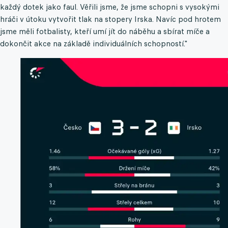
každý dotek jako faul. Věřili jsme, že jsme schopni s vysokými
hráči v útoku vytvořit tlak na stopery Irska. Navíc pod hrotem
jsme měli fotbalisty, kteří umí jít do náběhu a sbírat míče a
dokončit akce na základě individuálních schopností."