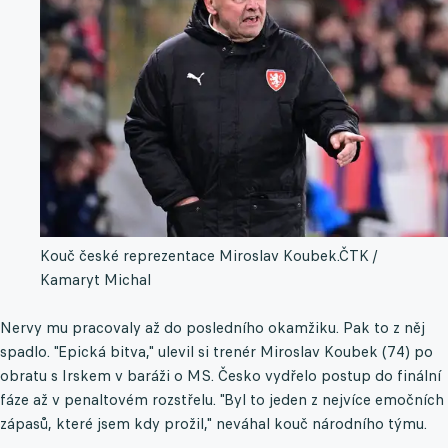
Kouč české reprezentace Miroslav Koubek.
ČTK /
Kamaryt Michal
Nervy mu pracovaly až do posledního okamžiku. Pak to z něj
spadlo. "Epická bitva," ulevil si trenér Miroslav Koubek (74) po
obratu s Irskem v baráži o MS. Česko vydřelo postup do finální
fáze až v penaltovém rozstřelu. "Byl to jeden z nejvíce emočních
zápasů, které jsem kdy prožil," neváhal kouč národního týmu.