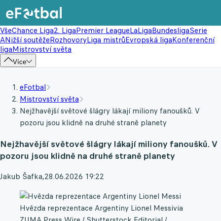
Vše
Chance Liga
2. Liga
Premier League
LaLiga
Bundesliga
Serie
A
Nižší soutěže
Rozhovory
Liga mistrů
Evropská liga
Konferenční
liga
Mistrovství světa
Více
eFotbal
Mistrovství světa
Nejžhavější světové šlágry lákají miliony fanoušků. V
pozoru jsou klidně na druhé straně planety
Nejžhavější světové šlágry lákají miliony fanoušků. V
pozoru jsou klidně na druhé straně planety
Jakub Šafka
,
28.06.2026 19:22
Hvězda reprezentace Argentiny Lionel Messi
via
ZUMA Press Wire / Shutterstock Editorial /