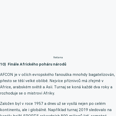
Reklama
10) Finále Afrického poháru národů
AFCON je v očích evropského fanouška mnohdy bagatelizován,
přesto se těší velké oblibě. Nejvíce příznivců má zřejmě v
Africe, arabském světě a Asii. Turnaj se koná každé dva roky a
rozhoduje se o mistrovi Afriky.
Založen byl v roce 1957 a dnes už se vysílá nejen po celém
kontinentu, ale i globálně. Například turnaj 2019 sledovalo na
kanálu beIN SPORTS rekordních 800 milionů lidí, samotné