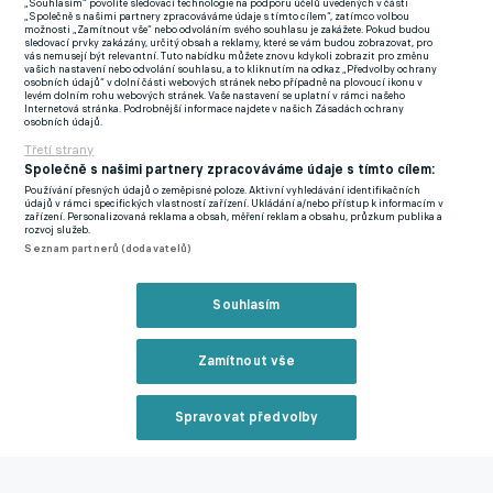
„Souhlasím“ povolíte sledovací technologie na podporu účelů uvedených v části
V roce 2017 sledovalo milánské derby přes 860 milionů diváků.
„Společně s našimi partnery zpracováváme údaje s tímto cílem“, zatímco volbou
možnosti „Zamítnout vše“ nebo odvoláním svého souhlasu je zakážete. Pokud budou
Důvodem byli tehdejší čínští majitelé Interu, kteří dokázali
sledovací prvky zakázány, určitý obsah a reklamy, které se vám budou zobrazovat, pro
vás nemusejí být relevantní. Tuto nabídku můžete znovu kdykoli zobrazit pro změnu
přesvědčit vedení ligy, aby zápas naplánovalo na čas vhodný
vašich nastavení nebo odvolání souhlasu, a to kliknutím na odkaz „Předvolby ochrany
osobních údajů“ v dolní části webových stránek nebo případně na plovoucí ikonu v
pro fanoušky v Číně, nejlidnatější zemi světa.
levém dolním rohu webových stránek. Vaše nastavení se uplatní v rámci našeho
Zavřít reklamu
Internetová stránka. Podrobnější informace najdete v našich Zásadách ochrany
osobních údajů.
6) Severozápadní derby
Třetí strany
Společně s našimi partnery zpracováváme údaje s tímto cílem:
Souboje mezi Liverpoolem a Manchesterem United jsou
Používání přesných údajů o zeměpisné poloze. Aktivní vyhledávání identifikačních
vnímány jako jedna z největších konfrontací v rámci Premier
údajů v rámci specifických vlastností zařízení. Ukládání a/nebo přístup k informacím v
zařízení. Personalizovaná reklama a obsah, měření reklam a obsahu, průzkum publika a
League. Hráči, fanoušci i média šponují před střetem rivalitu
rozvoj služeb.
Seznam partnerů (dodavatelů)
vždy na maximum, do stínu v minulosti vrhalo městská derby
Liverpoolu s Evertonem a United proti Manchesteru City.
Reklama
Souhlasím
Severozápadní derby má v Anglii bohatou historii,
meziměstskou rivalitu dvou nedalekých měst nastartovala už
Zamítnout vše
před desítkami let. Ekonomická a průmyslová soutěživost i
nevraživost vygradovaly na hřišti. Utkání sleduje průměrně až
Spravovat předvolby
700 milionů diváků po celém světě.
Reklama