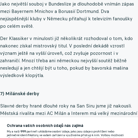
Jako největší souboj v Bundeslize je dlouhodobě vnímán zápas
mezi Bayernem Mnichov a Borussií Dortmund. Dva
nejúspěšnější kluby v Německu přitahují k televizím fanoušky
po celém světě.
Der Klassiker v minulosti již několikrát rozhodoval o tom, kdo
nakonec získal mistrovský titul. V poslední dekádě vzrostl
význam ještě na vyšší úroveň, což zvyšuje pozornost i v
zahraničí. Mnozí třeba ani německou nejvyšší soutěž běžně
nesledují a jen chtějí být u toho, pokud by bavorská mašina
výsledkově klopýtla.
7) Milánské derby
Slavné derby hrané dlouhé roky na San Siru jsme již nakousli.
Městská rivalita mezi AC Milán a Interem má velký mezinárodní
přesah, což potvrzuje obrovský zájem fanoušků po celém světě
Ochrana vašich osobních údajů nás zajímá
při každém jejich měření sil.
My a naši
999
partneři ukládáme osobní údaje, jako jsou údaje o prohlížení nebo
jedinečné identifikátory, ve vašem zařízení a využíváme přístup k nim. Volbou možnosti