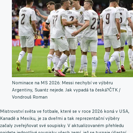
Nominace na MS 2026: Messi nechybí ve výběru
Argentiny, Suaréz nejede. Jak vypadá ta česká?
ČTK /
Vondrouš Roman
Mistrovství světa ve fotbale, které se v roce 2026 koná v USA,
Kanadě a Mexiku, je za dveřmi a tak reprezentační výběry
začaly zveřejňovat své soupisky. V aktualizovaném přehledu
najdete jednotlivé soupisky všech zemí, jež se turnaje účastní.