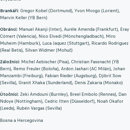
Brankáři:
Gregor Kobel (Dortmund), Yvon Mvogo (Lorient),
Marvin Keller (YB Bern)
Obránci:
Manuel Akanji (Inter), Auréle Amenda (Frankfurt), Eray
Cömert (Valencia), Nico Elvedi (Mönchengladbach), Miro
Muheim (Hamburk), Luca Jaquez (Stuttgart), Ricardo Rodriguez
(Real Betis), Silvan Widmer (Mohuč)
Záložníci:
Michel Aebischer (Pisa), Christian Fassnacht (YB
Bern), Remo Freuler (Boloňa), Ardon Jashari (AC Milán), Johan
Manzambi (Freiburg), Fabian Rieder (Augsburg), Djibril Sow
(Sevilla), Granit Xhaka (Sunderland), Denis Zakaria (Monako)
Útočníci:
Zeki Amdouni (Burnley), Breel Embolo (Rennes), Dan
Ndoye (Nottingham), Cedric Itten (Düsseldorf), Noah Okafor
(Leeds), Rubén Vargas (Sevilla)
Bosna a Hercegovina