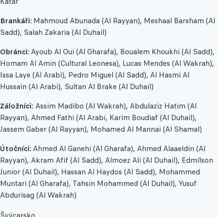
Katar
Brankáři:
Mahmoud Abunada (Al Rayyan), Meshaal Barsham (Al
Sadd), Salah Zakaria (Al Duhail)
Obránci:
Ayoub Al Oui (Al Gharafa), Boualem Khoukhi (Al Sadd),
Homam Al Amin (Cultural Leonesa), Lucas Mendes (Al Wakrah),
Issa Laye (Al Arabi), Pedro Miguel (Al Sadd), Al Hasmi Al
Hussain (Al Arabi), Sultan Al Brake (Al Duhail)
Záložníci:
Assim Madibo (Al Wakrah), Abdulaziz Hatim (Al
Rayyan), Ahmed Fathi (Al Arabi, Karim Boudiaf (Al Duhail),
Jassem Gaber (Al Rayyan), Mohamed Al Mannai (Al Shamal)
Útočníci:
Ahmed Al Ganehi (Al Gharafa), Ahmed Alaaeldin (Al
Rayyan), Akram Afif (Al Sadd), Almoez Ali (Al Duhail), Edmílson
Junior (Al Duhail), Hassan Al Haydos (Al Sadd), Mohammed
Muntari (Al Gharafa), Tahsin Mohammed (Al Duhail), Yusuf
Abdurisag (Al Wakrah)
Švýcarsko