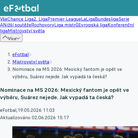
Vše
Chance Liga
2. Liga
Premier League
LaLiga
Bundesliga
Serie
A
Nižší soutěže
Rozhovory
Liga mistrů
Evropská liga
Konferenční
liga
Mistrovství světa
Více
eFotbal
Mistrovství světa
Nominace na MS 2026: Mexický fantom je opět ve
výběru, Suárez nejede. Jak vypadá ta česká?
Nominace na MS 2026: Mexický fantom je opět ve
výběru, Suárez nejede. Jak vypadá ta česká?
eFotbal
,
19.05.2026 11:03
Aktualizováno 02.06.2026 15:17