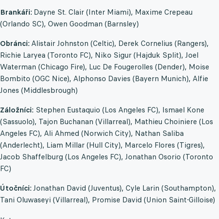
Brankáři:
Dayne St. Clair (Inter Miami), Maxime Crepeau
(Orlando SC), Owen Goodman (Barnsley)
Obránci:
Alistair Johnston (Celtic), Derek Cornelius (Rangers),
Richie Laryea (Toronto FC), Niko Sigur (Hajduk Split), Joel
Waterman (Chicago Fire), Luc De Fougerolles (Dender), Moise
Bombito (OGC Nice), Alphonso Davies (Bayern Munich), Alfie
Jones (Middlesbrough)
Záložníci:
Stephen Eustaquio (Los Angeles FC), Ismael Kone
(Sassuolo), Tajon Buchanan (Villarreal), Mathieu Choiniere (Los
Angeles FC), Ali Ahmed (Norwich City), Nathan Saliba
(Anderlecht), Liam Millar (Hull City), Marcelo Flores (Tigres),
Jacob Shaffelburg (Los Angeles FC), Jonathan Osorio (Toronto
FC)
Útočníci:
Jonathan David (Juventus), Cyle Larin (Southampton),
Tani Oluwaseyi (Villarreal), Promise David (Union Saint-Gilloise)