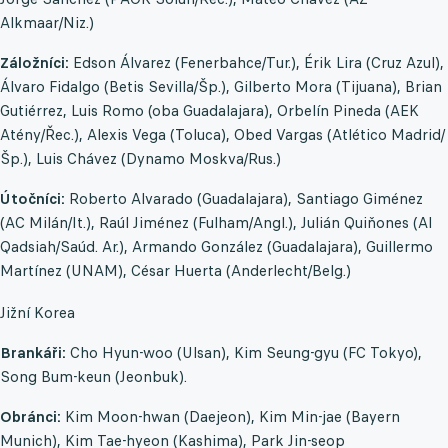
Alkmaar/Niz.)
Záložníci:
Edson Álvarez (Fenerbahce/Tur.), Érik Lira (Cruz Azul),
Álvaro Fidalgo (Betis Sevilla/Šp.), Gilberto Mora (Tijuana), Brian
Gutiérrez, Luis Romo (oba Guadalajara), Orbelín Pineda (AEK
Atény/Řec.), Alexis Vega (Toluca), Obed Vargas (Atlético Madrid/
Šp.), Luis Chávez (Dynamo Moskva/Rus.)
Útočníci:
Roberto Alvarado (Guadalajara), Santiago Giménez
(AC Milán/It.), Raúl Jiménez (Fulham/Angl.), Julián Quiňones (Al
Qadsiah/Saúd. Ar.), Armando González (Guadalajara), Guillermo
Martínez (UNAM), César Huerta (Anderlecht/Belg.)
Jižní Korea
Brankáři:
Cho Hyun-woo (Ulsan), Kim Seung-gyu (FC Tokyo),
Song Bum-keun (Jeonbuk).
Obránci:
Kim Moon-hwan (Daejeon), Kim Min-jae (Bayern
Munich), Kim Tae-hyeon (Kashima), Park Jin-seop