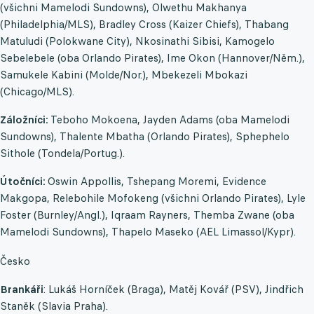
(všichni Mamelodi Sundowns), Olwethu Makhanya
(Philadelphia/MLS), Bradley Cross (Kaizer Chiefs), Thabang
Matuludi (Polokwane City), Nkosinathi Sibisi, Kamogelo
Sebelebele (oba Orlando Pirates), Ime Okon (Hannover/Něm.),
Samukele Kabini (Molde/Nor.), Mbekezeli Mbokazi
(Chicago/MLS).
Záložníci:
Teboho Mokoena, Jayden Adams (oba Mamelodi
Sundowns), Thalente Mbatha (Orlando Pirates), Sphephelo
Sithole (Tondela/Portug.).
Útočníci:
Oswin Appollis, Tshepang Moremi, Evidence
Makgopa, Relebohile Mofokeng (všichni Orlando Pirates), Lyle
Foster (Burnley/Angl.), Iqraam Rayners, Themba Zwane (oba
Mamelodi Sundowns), Thapelo Maseko (AEL Limassol/Kypr).
Česko
Brankáři
: Lukáš Horníček (Braga), Matěj Kovář (PSV), Jindřich
Staněk (Slavia Praha).