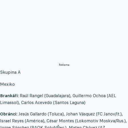
Reklama
Skupina A
Mexiko
Brankáři:
Raúl Rangel (Guadalajara), Guillermo Ochoa (AEL
Limassol), Carlos Acevedo (Santos Laguna)
Obránci:
Jesús Gallardo (Toluca), Johan Vásquez (FC Janov/It.),
Israel Reyes (América), César Montes (Lokomotiv Moskva/Rus.),
Jorge Sánchez (PAOK Soluň/Řec.), Mateo Chávez (AZ