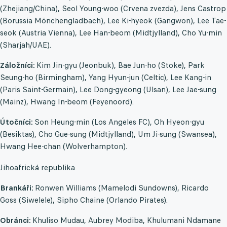
(Zhejiang/China), Seol Young-woo (Crvena zvezda), Jens Castrop
(Borussia Mönchengladbach), Lee Ki-hyeok (Gangwon), Lee Tae-
seok (Austria Vienna), Lee Han-beom (Midtjylland), Cho Yu-min
(Sharjah/UAE).
Záložníci:
Kim Jin-gyu (Jeonbuk), Bae Jun-ho (Stoke), Park
Seung-ho (Birmingham), Yang Hyun-jun (Celtic), Lee Kang-in
(Paris Saint-Germain), Lee Dong-gyeong (Ulsan), Lee Jae-sung
(Mainz), Hwang In-beom (Feyenoord).
Útočníci:
Son Heung-min (Los Angeles FC), Oh Hyeon-gyu
(Besiktas), Cho Gue-sung (Midtjylland), Um Ji-sung (Swansea),
Hwang Hee-chan (Wolverhampton).
Jihoafrická republika
Brankáři:
Ronwen Williams (Mamelodi Sundowns), Ricardo
Goss (Siwelele), Sipho Chaine (Orlando Pirates).
Obránci:
Khuliso Mudau, Aubrey Modiba, Khulumani Ndamane