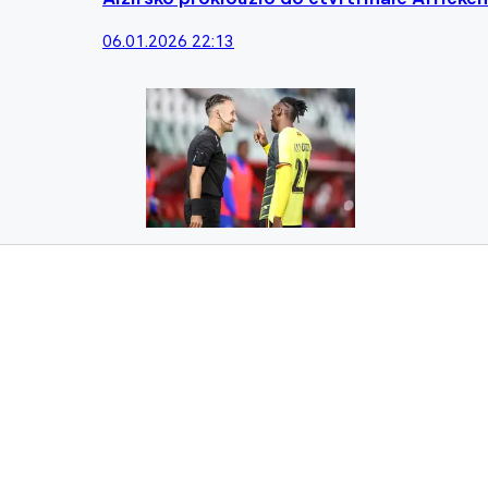
06.01.2026 22:13
Liberecký Kayondo byl nejlépe hodnoceným
nemohl
27.12.2025 22:18