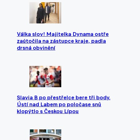
Válka slov! Majitelka Dynama ostře
zaútočila na zástupce kraje, padla
drsná obvinění
Slavia B po přestřelce bere tři body.
Ústí nad Labem po poločase snů
klopýtlo s Českou Lípou