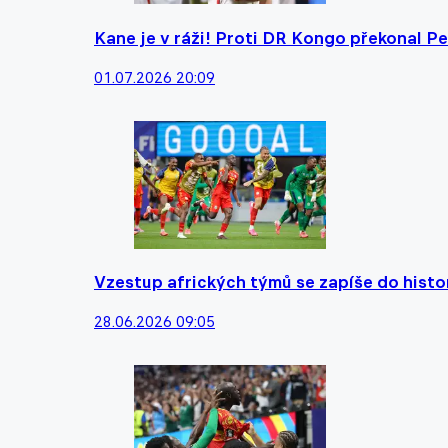
Kane je v ráži! Proti DR Kongo překonal Pe
01.07.2026 20:09
Vzestup afrických týmů se zapíše do histor
28.06.2026 09:05