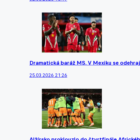
Dramatická baráž MS. V Mexiku se odehrají
25.03.2026 21:26
Alžírsko proklouzlo do čtvrtfinále Africké