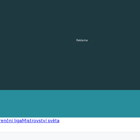
Reklama
enční liga
Mistrovství světa