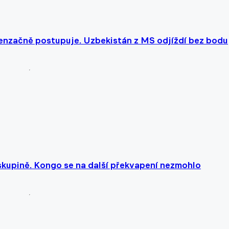
enzačně postupuje. Uzbekistán z MS odjíždí bez bodu
skupině. Kongo se na další překvapení nezmohlo