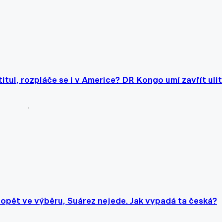
tul, rozpláče se i v Americe? DR Kongo umí zavřít uli
pět ve výběru, Suárez nejede. Jak vypadá ta česká?