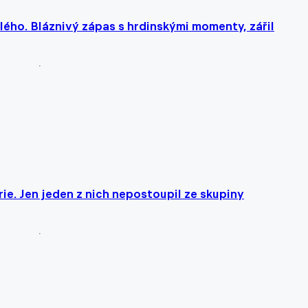
lého. Bláznivý zápas s hrdinskými momenty, zářil
ie. Jen jeden z nich nepostoupil ze skupiny