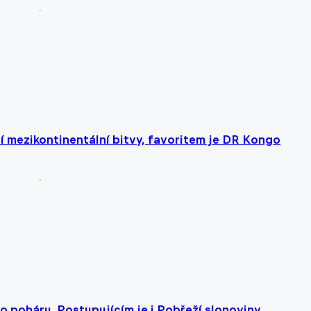
 mezikontinentální bitvy, favoritem je DR Kongo
ho poháru. Postupujícím je i Pobřeží slonoviny