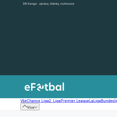
DR Kongo - zprávy, články, rozhovory
Vše
Chance Liga
2. Liga
Premier League
LaLiga
Bundesli
Více