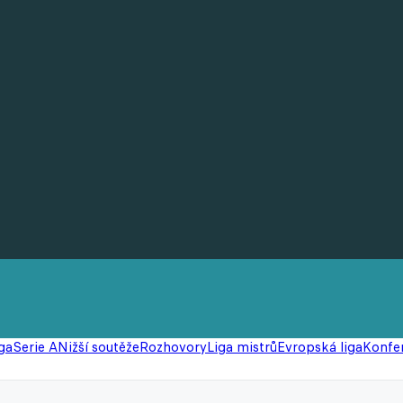
ga
Serie A
Nižší soutěže
Rozhovory
Liga mistrů
Evropská liga
Konfer