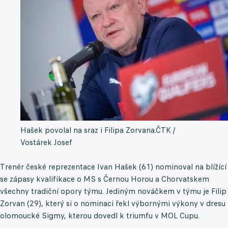
Hašek povolal na sraz i Filipa Zorvana.
ČTK /
Vostárek Josef
Trenér české reprezentace Ivan Hašek (61) nominoval na blížící
se zápasy kvalifikace o MS s Černou Horou a Chorvatskem
všechny tradiční opory týmu. Jediným nováčkem v týmu je Filip
Zorvan (29), který si o nominaci řekl výbornými výkony v dresu
olomoucké Sigmy, kterou dovedl k triumfu v MOL Cupu.