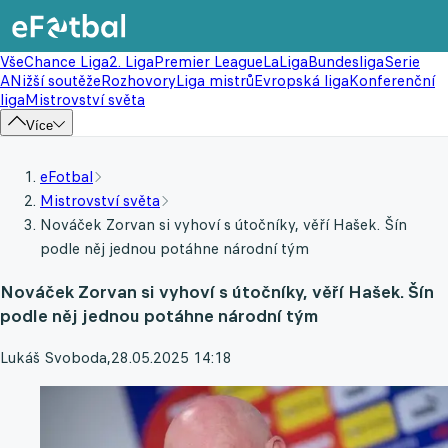
Vše
Chance Liga
2. Liga
Premier League
LaLiga
Bundesliga
Serie
A
Nižší soutěže
Rozhovory
Liga mistrů
Evropská liga
Konferenční
liga
Mistrovství světa
Více
eFotbal
Mistrovství světa
Nováček Zorvan si vyhoví s útočníky, věří Hašek. Šín
podle něj jednou potáhne národní tým
Nováček Zorvan si vyhoví s útočníky, věří Hašek. Šín
podle něj jednou potáhne národní tým
Lukáš Svoboda
,
28.05.2025 14:18