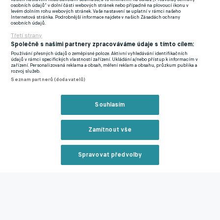
"Není to jen o zápasu s Chorvatskem, nejdřív musíme zvládnout
osobních údajů“ v dolní části webových stránek nebo případně na plovoucí ikonu v
duel s Černou Horou. Na Chorvatsko se budeme soustředit až
levém dolním rohu webových stránek. Vaše nastavení se uplatní v rámci našeho
Internetová stránka. Podrobnější informace najdete v našich Zásadách ochrany
potom. Je ale jasné, že Chorvati jsou jeden z top evropských
osobních údajů.
týmů, takže pro nás je obrovská motivace se s nimi poměřit. Je
Třetí strany
Společně s našimi partnery zpracováváme údaje s tímto cílem:
to celek, který uspěl na posledních dvou světových
Používání přesných údajů o zeměpisné poloze. Aktivní vyhledávání identifikačních
šampionátech, takže to pro nás je skvělá příležitost, abychom
údajů v rámci specifických vlastností zařízení. Ukládání a/nebo přístup k informacím v
zařízení. Personalizovaná reklama a obsah, měření reklam a obsahu, průzkum publika a
se ukázali v nejlepším světle."
rozvoj služeb.
Seznam partnerů (dodavatelů)
Jak složité je připravit se na červnový termín, který přichází až
po konci klubové sezony?
Souhlasím
"Ten červnový termín je složitý, ale je složitý pro všechny, ne
Zamítnout vše
jenom pro nás. Každý z hráčů má před těmi zápasy jinak
dlouhou pauzu, někdo týden, někdo dva, někdo tři. Nebude to
Spravovat předvolby
jednoduché, ale jsem rád, že jsme v kompletním složení, že nás
nikdo neodmítl a hráči, kteří jsou mezi náhradníky jsou
Reklama
připraveni kdykoliv přijet."
Už jste naťukl, že Chorvatsko patří mezi nejlepší týmy v
Evropě. Co očekáváte od Černé Hory?
Zavřít rekl