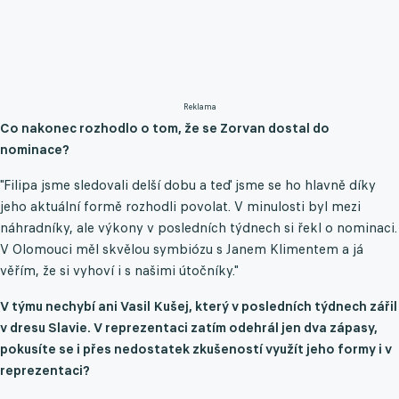
Reklama
Co nakonec rozhodlo o tom, že se Zorvan dostal do
nominace?
"Filipa jsme sledovali delší dobu a teď jsme se ho hlavně díky
jeho aktuální formě rozhodli povolat. V minulosti byl mezi
náhradníky, ale výkony v posledních týdnech si řekl o nominaci.
V Olomouci měl skvělou symbiózu s Janem Klimentem a já
věřím, že si vyhoví i s našimi útočníky."
V týmu nechybí ani Vasil Kušej, který v posledních týdnech zářil
v dresu Slavie. V reprezentaci zatím odehrál jen dva zápasy,
pokusíte se i přes nedostatek zkušeností využít jeho formy i v
reprezentaci?