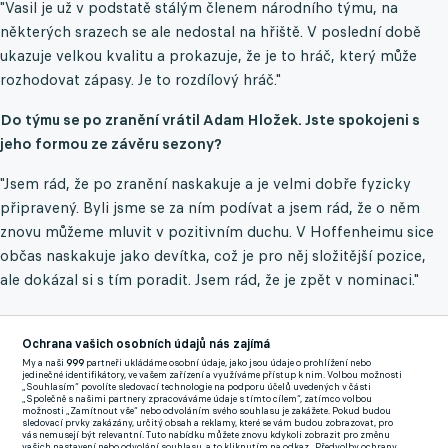
"Vasil je už v podstatě stálým členem národního týmu, na
některých srazech se ale nedostal na hřiště. V poslední době
ukazuje velkou kvalitu a prokazuje, že je to hráč, který může
rozhodovat zápasy. Je to rozdílový hráč."
Do týmu se po zranění vrátil Adam Hložek. Jste spokojeni s
jeho formou ze závěru sezony?
"Jsem rád, že po zranění naskakuje a je velmi dobře fyzicky
připravený. Byli jsme se za ním podívat a jsem rád, že o něm
znovu můžeme mluvit v pozitivním duchu. V Hoffenheimu sice
občas naskakuje jako devítka, což je pro něj složitější pozice,
ale dokázal si s tím poradit. Jsem rád, že je zpět v nominaci."
V červnovém bloku vás čeká Chorvatsko, které na posledních
Ochrana vašich osobních údajů nás zajímá
dvou světových šampionátech vybojovalo medaili. Právě s
My a naši
999
partneři ukládáme osobní údaje, jako jsou údaje o prohlížení nebo
jedinečné identifikátory, ve vašem zařízení a využíváme přístup k nim. Volbou možnosti
týmem Zlatka Daliče byste měli bojovat o přímý postup na
„Souhlasím“ povolíte sledovací technologie na podporu účelů uvedených v části
„Společně s našimi partnery zpracováváme údaje s tímto cílem“, zatímco volbou
závěrečný turnaj. Co od zápasu v Osijeku očekáváte?
možnosti „Zamítnout vše“ nebo odvoláním svého souhlasu je zakážete. Pokud budou
sledovací prvky zakázány, určitý obsah a reklamy, které se vám budou zobrazovat, pro
vás nemusejí být relevantní. Tuto nabídku můžete znovu kdykoli zobrazit pro změnu
vašich nastavení nebo odvolání souhlasu, a to kliknutím na odkaz „Předvolby ochrany