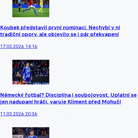
Koubek představil první nominaci. Nechybí v ní
tradiční opory, ale objevilo se i pár překvapení
17.03.2026 14:16
Německý fotbal? Disciplína i soubojovost. Uplatní se
jen nadupaní hráči, varuje Kliment před Mohučí
11.03.2026 20:36