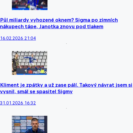
Půl miliardy vyhozené oknem? Sigma po zimních
nákupech tápe, Janotka znovu pod tlakem
16.02.2026 21:04
Kliment je zpátky a už zase pálí. Takový návrat jsem si
vysnil, smál se spasitel Sigmy
31.01.2026 16:32