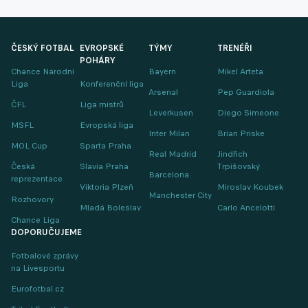
ČESKÝ FOTBAL
EVROPSKÉ
TÝMY
TRENÉŘI
POHÁRY
Chance Národní
Bayern
Mikel Arteta
Liga
Konferenční liga
Arsenal
Pep Guardiola
ČFL
Liga mistrů
Leverkusen
Diego Simeone
MSFL
Evropská liga
Inter Milan
Brian Priske
MOL Cup
Sparta Praha
Real Madrid
Jindřich
Česká
Slavia Praha
Trpišovský
Barcelona
reprezentace
Viktoria Plzeň
Miroslav Koubek
Manchester City
Rozhovory
Mladá Boleslav
Carlo Ancelotti
Chance Liga
DOPORUČUJEME
Fotbalové zprávy
na Livesportu
Eurofotbal.cz