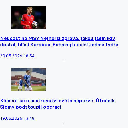
Neúčast na MS? Nejhorší zpráva, jakou jsem kdy
dostal, hlásí Karabec. Scházejí i další známé tváře
29.05.2026 18:54
Kliment se o mistrovství světa neporve. Útočník
Sigmy podstoupil operaci
19.05.2026 13:48