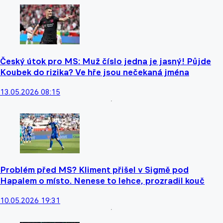
Český útok pro MS: Muž číslo jedna je jasný! Půjde
Koubek do rizika? Ve hře jsou nečekaná jména
13.05.2026 08:15
Problém před MS? Kliment přišel v Sigmě pod
Hapalem o místo. Nenese to lehce, prozradil kouč
10.05.2026 19:31