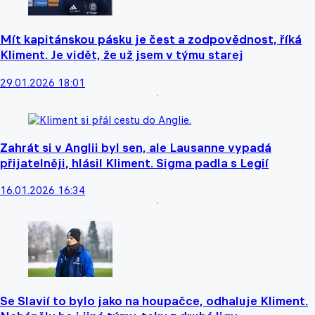
Mít kapitánskou pásku je čest a zodpovědnost, říká
Kliment. Je vidět, že už jsem v týmu starej
29.01.2026 18:01
Zahrát si v Anglii byl sen, ale Lausanne vypadá
přijatelněji, hlásil Kliment. Sigma padla s Legií
16.01.2026 16:34
Se Slavií to bylo jako na houpačce, odhaluje Kliment.