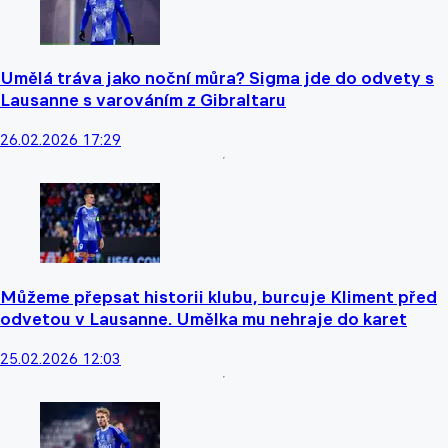
Umělá tráva jako noční můra? Sigma jde do odvety s
Lausanne s varováním z Gibraltaru
26.02.2026 17:29
Můžeme přepsat historii klubu, burcuje Kliment před
odvetou v Lausanne. Umělka mu nehraje do karet
25.02.2026 12:03