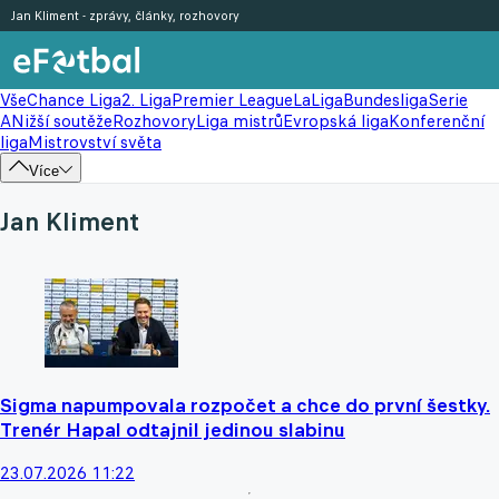
Jan Kliment - zprávy, články, rozhovory
Vše
Chance Liga
2. Liga
Premier League
LaLiga
Bundesliga
Serie
A
Nižší soutěže
Rozhovory
Liga mistrů
Evropská liga
Konferenční
liga
Mistrovství světa
Více
Jan Kliment
Sigma napumpovala rozpočet a chce do první šestky.
Trenér Hapal odtajnil jedinou slabinu
23.07.2026 11:22