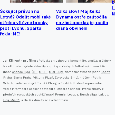
b
L
Šokující průvan na
Válka slov! Majitelka
k
Letné? Odejít mohl také
Dynama ostře zaútočila
střelec vítězné branky
na zástupce kraje, padla
proti Lyonu. Sparta
drsná obvinění
řekla: NE!
Jan Kliment - profil
na eFotbal.cz - rozhovory, komentáře, analýzy a články.
Na eFotbalu najdete aktuality a zprávy o českých fotbalových soutěžích
(např.
Chance Liga
,
ČFL
,
MSFL
,
MOL Cup
), domácích týmech (např.
Sparta
Praha
,
Slavia Praha
,
Viktoria Plzeň
,
Zbrojovka Brno
), hráčích (Patrik
Schick, Ladislav Krejčí, Tomáš Chorý) a české fotbalové reprezentaci.
Vedle informací z českého fotbalu eFotbal.cz přináší i rychlé zprávy z
předních evropských soutěží (např.
Premier League
,
Bundesliga
,
LaLiga
,
Liga Mistrů
) a další aktuality ze světa fotbalu.