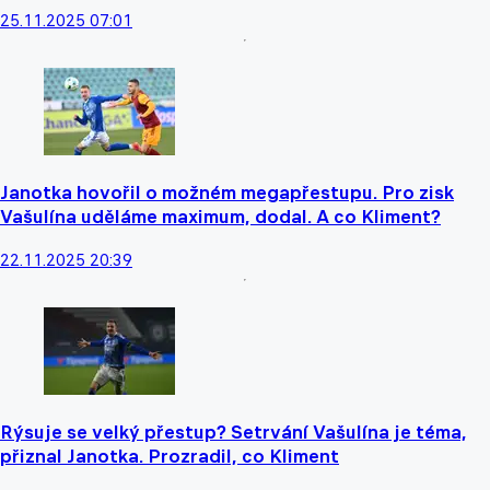
25.11.2025 07:01
Janotka hovořil o možném megapřestupu. Pro zisk
Vašulína uděláme maximum, dodal. A co Kliment?
22.11.2025 20:39
Rýsuje se velký přestup? Setrvání Vašulína je téma,
přiznal Janotka. Prozradil, co Kliment