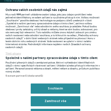
Tribal Football -
Football News
(EN)
Ochrana vašich osobních údajů nás zajímá
My a naši
999
partneři ukládáme osobní údaje, jako jsou údaje o prohlížení nebo
FlashFutbal (SK)
jedinečné identifikátory, ve vašem zařízení a využíváme přístup k nim. Volbou možnosti
„Souhlasím“ povolíte sledovací technologie na podporu účelů uvedených v části
„Společně s našimi partnery zpracováváme údaje s tímto cílem“, zatímco volbou
Tenisportal.cz
možnosti „Zamítnout vše“ nebo odvoláním svého souhlasu je zakážete. Pokud budou
sledovací prvky zakázány, určitý obsah a reklamy, které se vám budou zobrazovat, pro
Tenisové zprávy
vás nemusejí být relevantní. Tuto nabídku můžete znovu kdykoli zobrazit pro změnu
vašich nastavení nebo odvolání souhlasu, a to kliknutím na odkaz „Předvolby ochrany
na Livesportu
osobních údajů“ v dolní části webových stránek nebo případně na plovoucí ikonu v
levém dolním rohu webových stránek. Vaše nastavení se uplatní v rámci našeho
Internetová stránka. Podrobnější informace najdete v našich Zásadách ochrany
osobních údajů.
Třetí strany
Společně s našimi partnery zpracováváme údaje s tímto cílem:
Používání přesných údajů o zeměpisné poloze. Aktivní vyhledávání identifikačních
Podmínky užití
GDPR a žurnalistika
údajů v rámci specifických vlastností zařízení. Ukládání a/nebo přístup k informacím v
zařízení. Personalizovaná reklama a obsah, měření reklam a obsahu, průzkum publika a
Zásady ochrany osobních údajů
Doporučené stránky
rozvoj služeb.
Seznam partnerů (dodavatelů)
Třetí strany
Tiráž
Souhlasím
© eFotbal
2026
Zamítnout vše