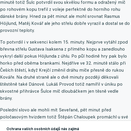
minutě totiž Šulc potvrdil svou skvělou formu a odražený míč
po rohovém kopu trefil z voleje perfektně do horního rohu
dánské brány. Hned za pět minut ale mohl srovnat Rasmus
Höjlund, Matěj Kovář ale jeho střelu dobře vyrazil a dostal se do
provozní teploty.
To potvrdil i v sekvenci kolem 15. minuty. Nejprve vytáhl zpod
břevna střelu Gustava Isaksena z přímého kopu a zanedlouho
vykryl další pokus Höjlunda z úhlu. Po půl hodině hry pak bylo
horko před oběma brankami. Nejdříve ve 32. minutě stálo při
Češích štěstí, když Krejčí změnil dráhu míče přesně do rukou
Kováře. Na druhé straně ale o dvě minuty později děkovali
štěstěně také Dánové. Lukáš Provod totiž namířil v úniku po
skvostné přihrávce Šulce míč dloubáčkem jen těsně vedle
brány.
Poslední slovo ale mohli mít Seveřané, pět minut před
poločasovým hvizdem totiž Štěpán Chaloupek promáchl u své
brány, nicméně míč jako by po celou dobu první půle
Ochrana vašich osobních údajů nás zajímá
magneticky přitahoval Kovář.