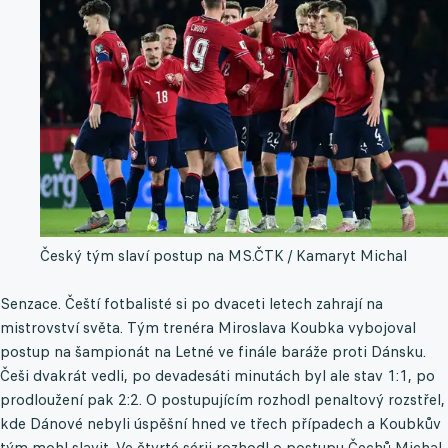
Český tým slaví postup na MS.
ČTK / Kamaryt Michal
Senzace. Čeští fotbalisté si po dvaceti letech zahrají na
mistrovství světa. Tým trenéra Miroslava Koubka vybojoval
postup na šampionát na Letné ve finále baráže proti Dánsku.
Češi dvakrát vedli, po devadesáti minutách byl ale stav 1:1, po
prodloužení pak 2:2. O postupujícím rozhodl penaltový rozstřel,
kde Dánové nebyli úspěšní hned ve třech případech a Koubkův
tým mohl slavit. Ve čtvrté sérii rozhodl o postupu Čechů Michal