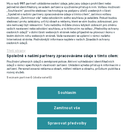
My a naši
997
partneři ukládáme osobní údaje, jako jsou údaje o prohlížení nebo
jedinečné identifikátory, ve vašem zařízení a využíváme přístup k nim. Volbou možnosti
„Souhlasím“ povolíte sledovací technologie na podporu účelů uvedených v části
„Společně s našimi partnery zpracováváme údaje s tímto cílem“, zatímco volbou
V úvodu druhé půle měli více ze hry dle očekávání Dánové,
možnosti „Zamítnout vše“ nebo odvoláním svého souhlasu je zakážete. Pokud budou
sledovací prvky zakázány, určitý obsah a reklamy, které se vám budou zobrazovat, pro
nicméně česká obrana na rozdíl od duelu s Iry fungovala velmi
vás nemusejí být relevantní. Tuto nabídku můžete znovu kdykoli zobrazit pro změnu
vašich nastavení nebo odvolání souhlasu, a to kliknutím na odkaz „Předvolby ochrany
dobře a dlouho nedovolila bezprostřední ohrožení Kovářovy
osobních údajů“ v dolní části webových stránek nebo případně na plovoucí ikonu v
levém dolním rohu webových stránek. Vaše nastavení se uplatní v rámci našeho
brány. Český tým se postupně začal soustředit hlavně na
Internetová stránka. Podrobnější informace najdete v našich Zásadách ochrany
osobních údajů.
defenzivu, která si mohla oddechnout jen při občasných
Třetí strany
výpadech ofenzivních kolegů.
Společně s našimi partnery zpracováváme údaje s tímto cílem:
Používání přesných údajů o zeměpisné poloze. Aktivní vyhledávání identifikačních
Dánská smyčka se však utahovala a gólové vyústění přinesla v
údajů v rámci specifických vlastností zařízení. Ukládání a/nebo přístup k informacím v
zařízení. Personalizovaná reklama a obsah, měření reklam a obsahu, průzkum publika a
73. minutě, kdy centr ze standardní situace od Mikkela
rozvoj služeb.
Seznam partnerů (dodavatelů)
Damsgaarda tečoval hlavou těsně před Kovářem Andersen a
srovnal na 1:1. To Dány nakoplo a pokračovali v tlaku, avšak do
Souhlasím
konce základní hrací doby už gól nepadl.
Na začátku prodloužení byli Češi aktivnější než ve druhé půli, za
Zamítnout vše
což byli odměněni ve 100. minutě. Vladimír Coufal poslal centr
do vápna, míč propadl po zblokované hlavičce přesně k nohám
Spravovat předvolby
Krejčího, který zachoval chladnou hlavu a spustil euforii na
Reklama