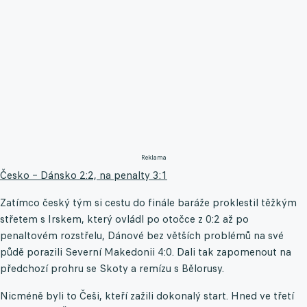
Reklama
Česko – Dánsko 2:2, na penalty 3:1
Zatímco český tým si cestu do finále baráže proklestil těžkým
střetem s Irskem, který ovládl po otočce z 0:2 až po
penaltovém rozstřelu, Dánové bez větších problémů na své
půdě porazili Severní Makedonii 4:0. Dali tak zapomenout na
předchozí prohru se Skoty a remízu s Bělorusy.
Nicméně byli to Češi, kteří zažili dokonalý start. Hned ve třetí