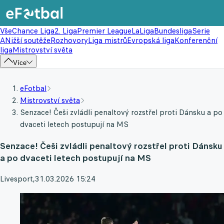
Vše
Chance Liga
2. Liga
Premier League
LaLiga
Bundesliga
Serie
A
Nižší soutěže
Rozhovory
Liga mistrů
Evropská liga
Konferenční
liga
Mistrovství světa
Více
eFotbal
Mistrovství světa
Senzace! Češi zvládli penaltový rozstřel proti Dánsku a po
dvaceti letech postupují na MS
Senzace! Češi zvládli penaltový rozstřel proti Dánsku
a po dvaceti letech postupují na MS
Livesport
,
31.03.2026 15:24