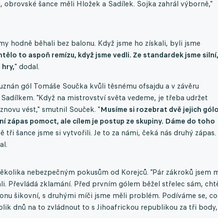
, obrovské šance měli Hložek a Sadílek. Sojka zahrál výborně,"
 my hodně běhali bez balonu. Když jsme ho získali, byli jsme
tělo to aspoň remízu, když jsme vedli. Ze standardek jsme silní,
 hry,
" dodal.
l uznán gól Tomáše Součka kvůli těsnému ofsajdu a v závěru
adílkem. "Když na mistrovství světa vedeme, je třeba udržet
novu vést," smutnil Souček. "
Musíme si rozebrat dvě jejich gól
rvní zápas pomoct, ale cílem je postup ze skupiny. Dáme do toho
ě tři šance jsme si vytvořili. Je to za námi, čeká nás druhý zápas.
al.
 několika nebezpečným pokusům od Korejců. "Pár zákroků jsem m
áli. Převládá zklamání. Před prvním gólem běžel střelec sám, cht
balonu šikovní, s druhými míči jsme měli problém. Podíváme se, co
ik dnů na to zvládnout to s Jihoafrickou republikou za tři body,