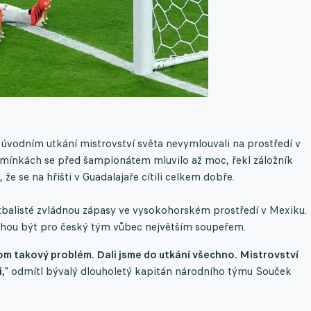
ch úvodním utkání mistrovství světa nevymlouvali na prostředí v
mínkách se před šampionátem mluvilo až moc, řekl záložník
e se na hřišti v Guadalajaře cítili celkem dobře.
balisté zvládnou zápasy ve vysokohorském prostředí v Mexiku.
hou být pro český tým vůbec největším soupeřem.
tom takový problém. Dali jsme do utkání všechno. Mistrovství
,
" odmítl bývalý dlouholetý kapitán národního týmu Souček