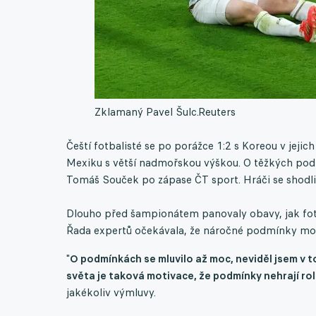
Zklamaný Pavel Šulc.
Reuters
Čeští fotbalisté se po porážce 1:2 s Koreou v jeji
Mexiku s větší nadmořskou výškou. O těžkých pod
Tomáš Souček po zápase ČT sport. Hráči se shodli, ž
Dlouho před šampionátem panovaly obavy, jak fot
Řada expertů očekávala, že náročné podmínky mo
"
O podmínkách se mluvilo až moc, neviděl jsem v 
světa je taková motivace, že podmínky nehrají roli
jakékoliv výmluvy.