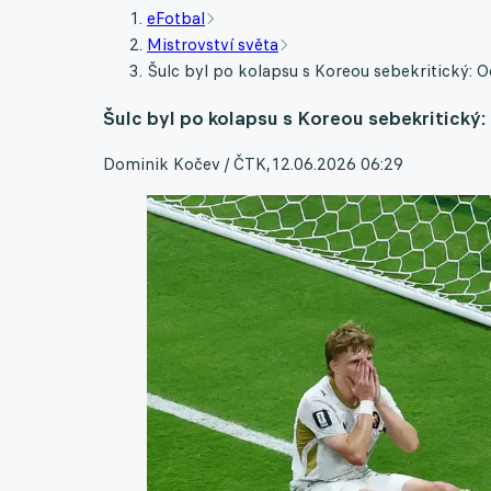
eFotbal
Mistrovství světa
Šulc byl po kolapsu s Koreou sebekritický: O
Šulc byl po kolapsu s Koreou sebekritický:
Dominik Kočev / ČTK
,
12.06.2026 06:29