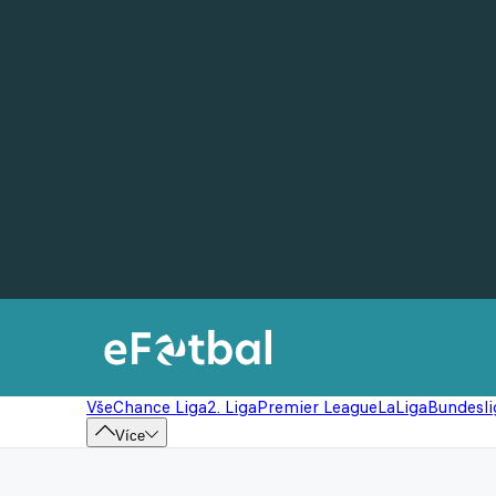
Vše
Chance Liga
2. Liga
Premier League
LaLiga
Bundesli
Více