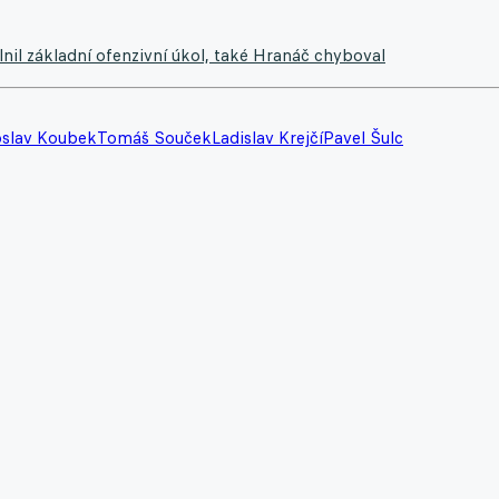
il základní ofenzivní úkol, také Hranáč chyboval
oslav Koubek
Tomáš Souček
Ladislav Krejčí
Pavel Šulc