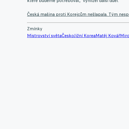
které budeme potřebovat," vyhlížel další duel.
Česká mašina proti Korejcům nešlapala. Tým nespln
Zmínky
Mistrovství světa
Česko
Jižní Korea
Matěj Kovář
Mir