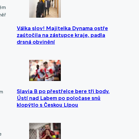
kém
měř
Válka slov! Majitelka Dynama ostře
zaútočila na zástupce kraje, padla
drsná obvinění
Slavia B po přestřelce bere tři body.
ím
Ústí nad Labem po poločase snů
klopýtlo s Českou Lípou
e