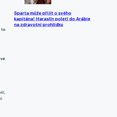
Sparta může přijít o svého
kapitána! Haraslín poletí do Arábie
na zdravotní prohlídku
 to
ové
ěl,
ěl