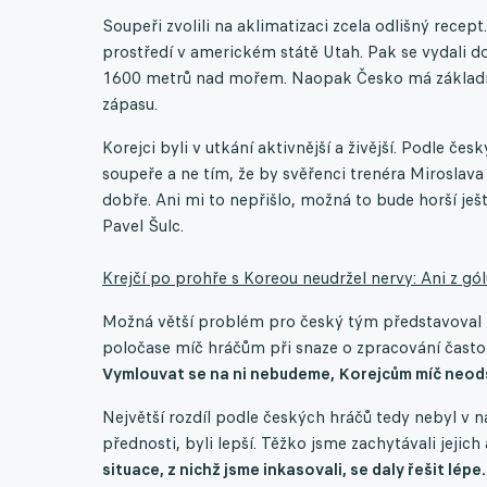
Soupeři zvolili na aklimatizaci zcela odlišný rece
prostředí v americkém státě Utah. Pak se vydali do
1600 metrů nad mořem. Naopak Česko má základní 
zápasu.
Korejci byli v utkání aktivnější a živější. Podle č
soupeře a ne tím, že by svěřenci trenéra Miroslava
dobře. Ani mi to nepřišlo, možná to bude horší ješt
Pavel Šulc.
Krejčí po prohře s Koreou neudržel nervy: Ani z g
Možná větší problém pro český tým představoval 
poločase míč hráčům při snaze o zpracování často
Vymlouvat se na ni nebudeme, Korejcům míč neod
Největší rozdíl podle českých hráčů tedy nebyl v na
přednosti, byli lepší. Těžko jsme zachytávali jeji
situace, z nichž jsme inkasovali, se daly řešit lép