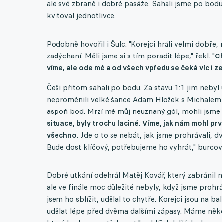
ale své zbraně i dobré pasáže. Sahali jsme po bodu
kvitoval jednotlivce.
Podobně hovořil i Šulc. "Korejci hráli velmi dobře,
zadýchaní. Měli jsme si s tím poradit lépe," řekl. "
Ch
víme, ale ode mě a od všech vpředu se čeká víc i ze
Češi přitom sahali po bodu. Za stavu 1:1 jim neby
neproměnili velké šance Adam Hložek s Michalem S
aspoň bod. Mrzí mě můj neuznaný gól, mohli jsme z
situace, byly trochu laciné. Víme, jak nám mohl p
všechno.
Jde o to se nebát, jak jsme prohrávali, dv
Bude dost klíčový, potřebujeme ho vyhrát," burcov
Dobré utkání odehrál Matěj Kovář, který zabránil
ale ve finále moc důležité nebyly, když jsme prohr
jsem ho sblížit, udělal to chytře. Korejci jsou na 
udělat lépe před dvěma dalšími zápasy. Máme někol