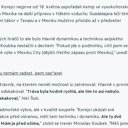
pt. Korejci nejprve od 18. května uspořádali kemp ve vysokohors
 Mexika na další přípravu v řídkém vzduchu. Guadalajara leží té
tábor v Texasu a v Mexiku mužstvo přistálo až v předvečer
eských hráčů to ale bylo hlavně dynamikou a technikou asijského
 Koubka nestačili s dechem. "Pokud jde o podmínky, cítil jsem se
ě výše v Mexiku City (dějišti třetího zápasu proti Mexiku)," uvedl
ólu nemám radost, jsem nas*anej
trávník, na kterém neměl možnost si zatrénovat. Hlavně v prvn
 odskakoval. "
Tráva byla hodně rychlá, ale tím to asi nebylo.
skakoval,
" řekl Šulc.
dmořské výšce, ale v kvalitě soupeře. "Korejci ukázali své
ch akce před obranou, měli tam techniku i dynamiku.
Ale ty dvě
e. Mám je před očima,
" zlobil se trenér Miroslav Koubek. "Měli jsm