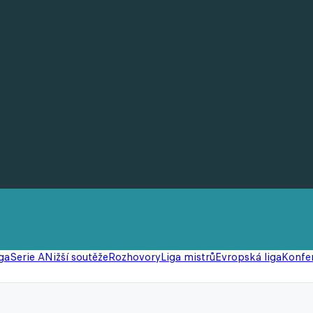
ga
Serie A
Nižší soutěže
Rozhovory
Liga mistrů
Evropská liga
Konfer