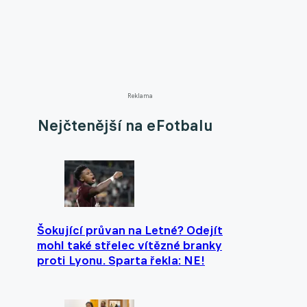
Reklama
Nejčtenější na eFotbalu
Šokující průvan na Letné? Odejít
mohl také střelec vítězné branky
proti Lyonu. Sparta řekla: NE!