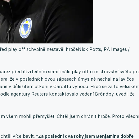
řed play off schválně nestavěl hráče
Nick Potts, PA Images /
arez před čtvrtečním semifinále play off o mistrovství světa pro
ra, že v posledních dvou zápasech úmyslně nechal na lavičce
ané v důležitém utkání v Cardiffu výhodu. Hráč se za to velšské
podle agentury Reuters kontaktovalo vedení Bröndby, uvedl, že
om všem mohli přemýšlet. Chtěl jsem chránit hráče. Proto všech
echtěl více bavit.
"Za poslední dva roky jsem Benjamina dobře