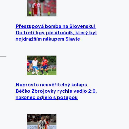
Přestupová bomba na Slovensku!
Do třetí ligy jde útočník, který byl
nejdražším nákupem Slavie
Naprosto neuvěřitelný kolaps.
Béčko Zbrojovky rychle vedlo 2:0,
nakonec odjelo s potupou