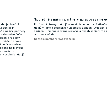
hu, Eden jim může být malý. Dostanou se i mezi Čechy?
Společně s našimi partnery zpracováváme úd
 nebo jedinečné
Používání přesných údajů o zeměpisné poloze. Aktivní v
 „Souhlasím“
údajů v rámci specifických vlastností zařízení. Ukládání 
ě s našimi partnery
zařízení. Personalizovaná reklama a obsah, měření rek
“ nebo odvoláním
a rozvoj služeb.
obsah a reklamy,
Seznam partnerů (dodavatelů)
dku můžete znovu
liknutím na odkaz
ípadně na plovoucí
ámci našeho
any osobních údajů.
avuje Rumuny na baráž: Pro lidi přes 70 jsem vzorem
Zobrazit více