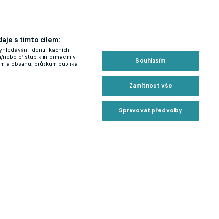
aje s tímto cílem:
yhledávání identifikačních
a/nebo přístup k informacím v
Souhlasím
lam a obsahu, průzkum publika
Zamítnout vše
Spravovat předvolby