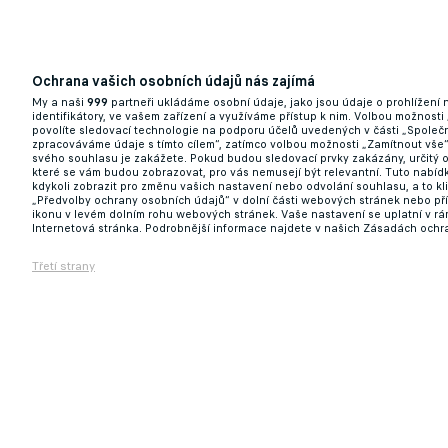
Totální zelená invaze! Irové zaplavili Pra
Ochrana vašich osobních údajů nás zajímá
26.03.2026 12:20
My a naši
999
partneři ukládáme osobní údaje, jako jsou údaje o prohlížení
identifikátory, ve vašem zařízení a využíváme přístup k nim. Volbou možnosti
povolíte sledovací technologie na podporu účelů uvedených v části „Společn
zpracováváme údaje s tímto cílem“, zatímco volbou možnosti „Zamítnout vše
svého souhlasu je zakážete. Pokud budou sledovací prvky zakázány, určitý 
které se vám budou zobrazovat, pro vás nemusejí být relevantní. Tuto nabí
kdykoli zobrazit pro změnu vašich nastavení nebo odvolání souhlasu, a to k
„Předvolby ochrany osobních údajů“ v dolní části webových stránek nebo př
ikonu v levém dolním rohu webových stránek. Vaše nastavení se uplatní v r
Internetová stránka. Podrobnější informace najdete v našich Zásadách ochr
Třetí strany
Nejstarší trenér všech dob. Lucescu připr
26.03.2026 11:00