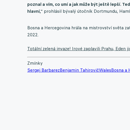
poznal a vím, co umí a jak může být ještě lepší. T
hlavní,"
prohlásil bývalý útočník Dortmundu, Hamb
Bosna a Hercegovina hrála na mistrovství světa za
2022.
Totální zelená invaze! Irové zaplavili Prahu, Eden
Zmínky
Sergej Barbarez
Benjamin Tahirovič
Wales
Bosna a 