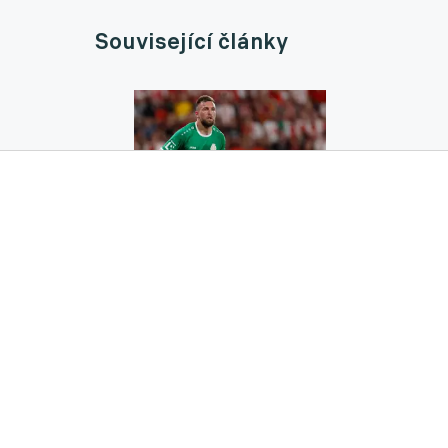
Související články
Zvrat na Letné? Sparta znovu otevírá velk
26.03.2026 12:35