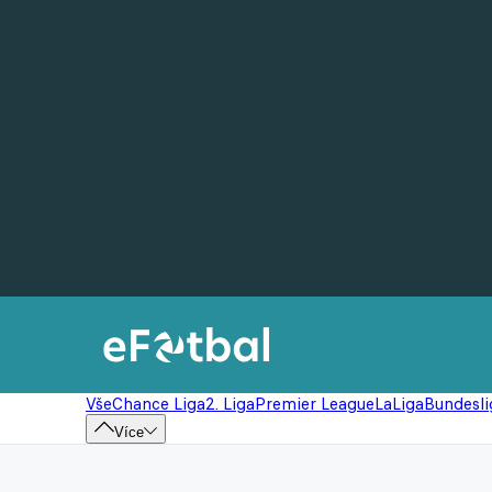
Vše
Chance Liga
2. Liga
Premier League
LaLiga
Bundesli
Více