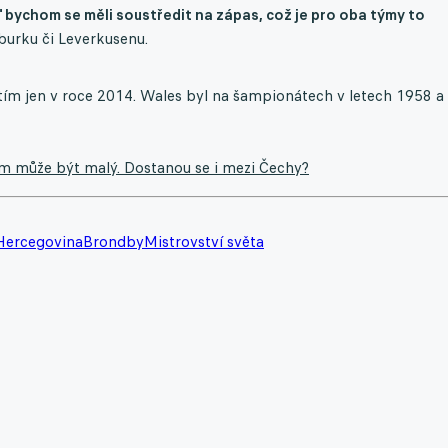
eď bychom se měli soustředit na zápas, což je pro oba týmy to
urku či Leverkusenu.
tím jen v roce 2014. Wales byl na šampionátech v letech 1958 a
 jim může být malý. Dostanou se i mezi Čechy?
Hercegovina
Brondby
Mistrovství světa