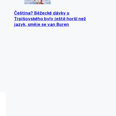
Čeština? Běžecké dávky u
Trpišovského byly ještě horší než
jazyk, směje se van Buren