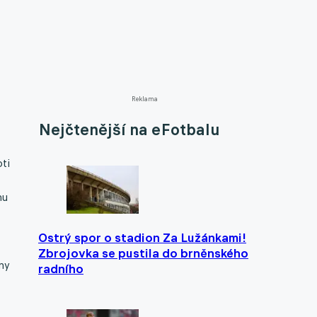
Reklama
Nejčtenější na eFotbalu
ti
mu
Ostrý spor o stadion Za Lužánkami!
Zbrojovka se pustila do brněnského
ny
radního