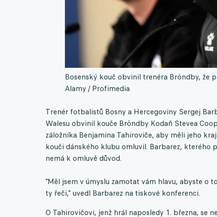
Bosenský kouč obvinil trenéra Bröndby, že p
Alamy / Profimedia
Trenér fotbalistů Bosny a Hercegoviny Sergej Barb
Walesu obvinil kouče Bröndby Kodaň Stevea Coope
záložníka Benjamina Tahiroviče, aby měli jeho kraj
kouči dánského klubu omluvil. Barbarez, kterého 
nemá k omluvě důvod.
"Měl jsem v úmyslu zamotat vám hlavu, abyste o t
ty řeči," uvedl Barbarez na tiskové konferenci.
O Tahirovičovi, jenž hrál naposledy 1. března, se n