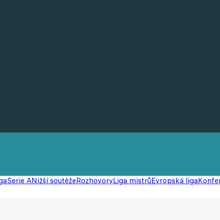
ga
Serie A
Nižší soutěže
Rozhovory
Liga mistrů
Evropská liga
Konfer